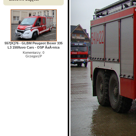
557[K]76 - GLBM Peugeot Boxer 335
L3 150/Iuvo Cars - OSP ÅaÅ›nica
Komentarzy: 0
GrzegorzP