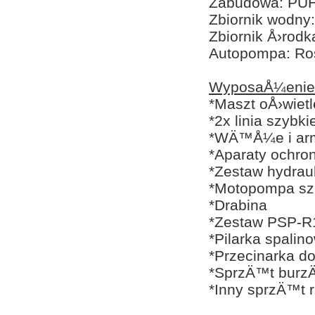
Zabudowa: PUH
Zbiornik wodny:
Zbiornik Å›rodk
Autopompa: Ros
WyposaÅ¼enie
*Maszt oÅ›wiet
*2x linia szybk
*WÄ™Å¼e i arm
*Aparaty ochro
*Zestaw hydrau
*Motopompa s
*Drabina
*Zestaw PSP-R
*Pilarka spalin
*Przecinarka do 
*SprzÄ™t bur
*Inny sprzÄ™t 