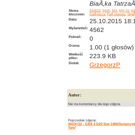
BiaÅ‚ka TatrzaÅ
Słowa
541K22
,
541K
,
541
,
541-22
,
G
kluczowe:
GaÅ›nicza
,
PaÅ„stwowa
,
Stra
Data:
25.10.2015 18:
Wyświetleń:
4562
Pobrań:
0
Ocena:
1.00 (1 głosów)
Wielkość
223.9 KB
pliku:
Dodał:
GrzegorzP
Autor:
Nie ma komentarzy dla tego zdjęcia
Poprzednie zdjęcie:
491[K]22 - GBA 2,5/20 Star 1466/Stolarcz
Targ*