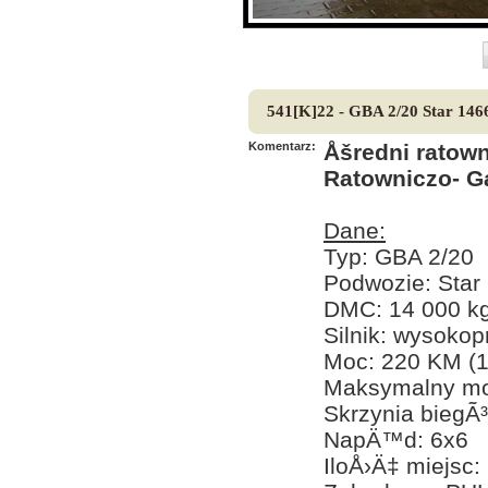
541[K]22 - GBA 2/20 Star 146
Komentarz:
Åšredni ratow
Ratowniczo- G
Dane:
Typ: GBA 2/20
Podwozie: Star
DMC: 14 000 k
Silnik: wysok
Moc: 220 KM (
Maksymalny mo
Skrzynia biegÃ
NapÄ™d: 6x6
IloÅ›Ä‡ miejsc: