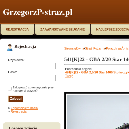
GrzegorzP-straz.pl
REJESTRACJA
ZAAWANSOWANE SZUKANIE
NAJLEPSZE ZDJĘCIA
Rejestracja
Strona główna
/
Straż Pożarna
/
Pojazdy gaÅ›ni
541[K]22 - GBA 2/20 Star 1
Użytkownik:
Poprzednie zdjęcie:
Hasło:
491[K]22 - GBA 2,5/20 Star 1466/Stolarcz
Targ*
Zalogować automatycznie przy
następnej wizycie?
»
Zapomniałem hasła
»
Rejestracja
Losowe zdjęcie