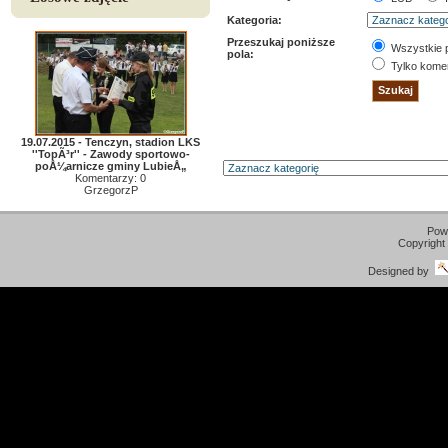
Kategoria:
Przeszukaj poniższe
Wszystkie 
pola:
Tylko kome
19.07.2015 - Tenczyn, stadion LKS
''TopÃ³r'' - Zawody sportowo-
poÅ¼arnicze gminy LubieÅ„
Komentarzy: 0
GrzegorzP
Pow
Copyright
Designed by