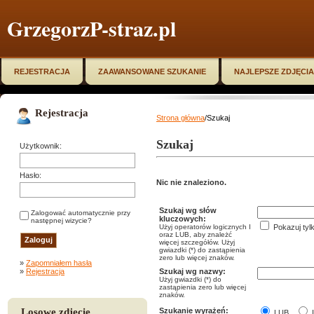
GrzegorzP-straz.pl
REJESTRACJA
ZAAWANSOWANE SZUKANIE
NAJLEPSZE ZDJĘCIA
Rejestracja
Strona główna
/Szukaj
Szukaj
Użytkownik:
Hasło:
Nic nie znaleziono.
Szukaj wg słów
Zalogować automatycznie przy
kluczowych:
następnej wizycie?
Użyj operatorów logicznych I
Pokazuj tyl
oraz LUB, aby znależć
więcej szczegółów. Użyj
gwiazdki (*) do zastąpienia
zero lub więcej znaków.
»
Zapomniałem hasła
»
Rejestracja
Szukaj wg nazwy:
Użyj gwiazdki (*) do
zastąpienia zero lub więcej
znaków.
Losowe zdjęcie
Szukanie wyrażeń:
LUB
I