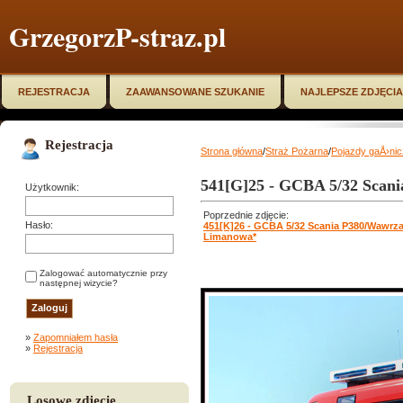
GrzegorzP-straz.pl
REJESTRACJA
ZAAWANSOWANE SZUKANIE
NAJLEPSZE ZDJĘCIA
Rejestracja
Strona główna
/
Straż Pożarna
/
Pojazdy gaÅ›ni
541[G]25 - GCBA 5/32 Scan
Użytkownik:
Poprzednie zdjęcie:
Hasło:
451[K]26 - GCBA 5/32 Scania P380/Wawrz
Limanowa*
Zalogować automatycznie przy
następnej wizycie?
»
Zapomniałem hasła
»
Rejestracja
Losowe zdjęcie