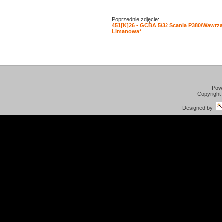
Poprzednie zdjęcie:
451[K]26 - GCBA 5/32 Scania P380/Wawrz
Limanowa*
Pow
Copyright
Designed by