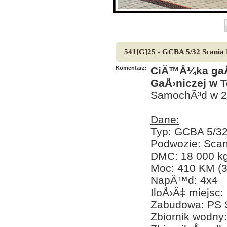
541[G]25 - GCBA 5/32 Scania
Komentarz:
CiÄ™Å¼ka gaÅ›
GaÅ›niczej w T
SamochÃ³d w 2
Dane:
Typ: GCBA 5/3
Podwozie: Sca
DMC: 18 000 k
Moc: 410 KM (
NapÄ™d: 4x4
IloÅ›Ä‡ miejsc:
Zabudowa: PS 
Zbiornik wodny: