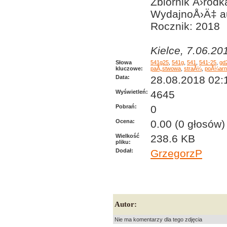
Zbiornik Å›rodk
WydajnoÅ›Ä‡ a
Rocznik: 2018
Kielce, 7.06.201
Słowa
541g25
,
541g
,
541
,
541-25
,
gd
kluczowe:
paÅ„stwowa
,
straÅ¼
,
poÅ¼arn
Data:
28.08.2018 02:
Wyświetleń:
4645
Pobrań:
0
Ocena:
0.00 (0 głosów)
Wielkość
238.6 KB
pliku:
Dodał:
GrzegorzP
Autor:
Nie ma komentarzy dla tego zdjęcia