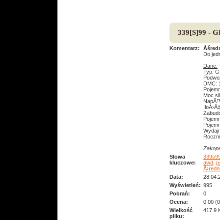
339[S]99 - 
Komentarz:
Åšred
Do jedn
Dane:
Typ: G
Podwoz
DMC: 1
Pojemn
Moc si
NapÄ™
IloÅ›Ä
Zabud
Pojemn
Pojemn
Wydajn
Roczni
Zakopa
Słowa
339s9
kluczowe:
awd
,
p
Å›redn
Data:
28.04.
Wyświetleń:
995
Pobrań:
0
Ocena:
0.00 (
Wielkość
417.9 
pliku: