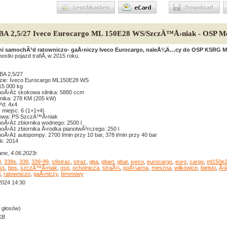
GBA 2,5/27 Iveco Eurocargo ML 150E28 WS/SzczÄ™Å›niak - OSP M
ni samochÃ³d ratowniczo- gaÅ›niczy Iveco Eurocargo, naleÅ¼Ä…cy do OSP KSRG Mes
ostki pojazd trafiÅ‚ w 2015 roku.
BA 2,5/27
ie: Iveco Eurocargo ML150E28 WS
5 000 kg
oÅ›Ä‡ skokowa silnika: 5880 ccm
lnika: 278 KM (205 kW)
d: 4x4
‡ miejsc: 6 (1+1+4)
owa: PS SzczÄ™Å›niak
oÅ›Ä‡ zbiornika wodnego: 2500 l
oÅ›Ä‡ zbiornika Å›rodka pianotwÃ³rczego: 250 l
oÅ›Ä‡ autopompy: 2700 l/min przy 10 bar, 378 l/min przy 40 bar
k: 2014
ne, 4.06.2023r.
9
,
339s
,
339
,
339-99
,
s9straz
,
straz
,
gba
,
gbart
,
gbat
,
iveco
,
eurocargo
,
euro
,
cargo
,
ml150e
ss
,
bps
,
szczÄ™Å›niak
,
osp
,
ochotnicza
,
straÅ¼
,
poÅ¼arna
,
meszna
,
wilkowice
,
bielski
,
Å›
i
,
ratowniczo
,
gaÅ›niczy
,
terenowy
2024 14:30
0 głosów)
KB