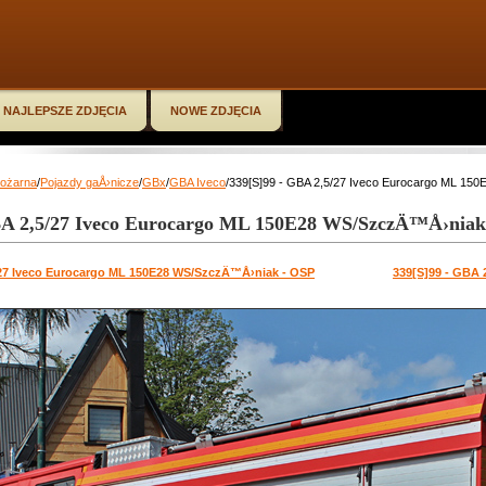
NAJLEPSZE ZDJĘCIA
NOWE ZDJĘCIA
Pożarna
/
Pojazdy gaÅ›nicze
/
GBx
/
GBA Iveco
/339[S]99 - GBA 2,5/27 Iveco Eurocargo ML 1
BA 2,5/27 Iveco Eurocargo ML 150E28 WS/SzczÄ™Å›niak
/27 Iveco Eurocargo ML 150E28 WS/SzczÄ™Å›niak - OSP
339[S]99 - GBA 