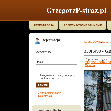
GrzegorzP-straz.pl
REJESTRACJA
ZAAWANSOWANE SZUKANIE
Rejestracja
Strona główna
/
Straż 
339[S]99 - G
Użytkownik:
Poprzednie zdjęcie:
Hasło:
339[S]99 - GBA 2,5
Meszna
Zalogować automatycznie przy
następnej wizycie?
»
Zapomniałem hasła
»
Rejestracja
Losowe zdjęcie