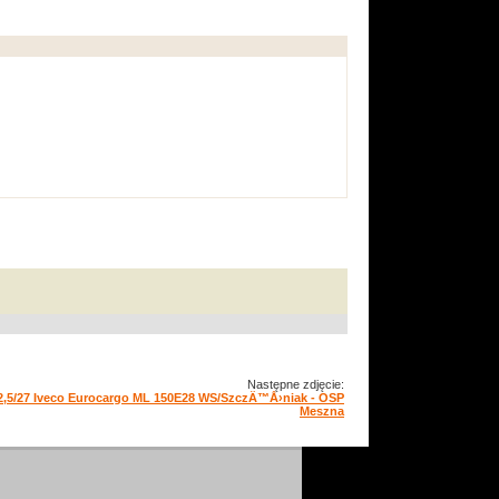
Następne zdjęcie:
2,5/27 Iveco Eurocargo ML 150E28 WS/SzczÄ™Å›niak - OSP
Meszna