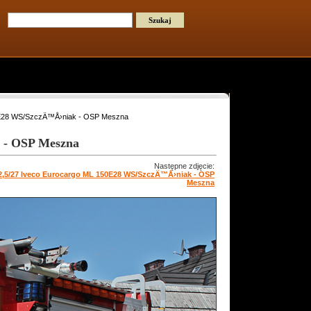
50E28 WS/SzczÄ™Å›niak - OSP Meszna
 - OSP Meszna
Następne zdjęcie:
2,5/27 Iveco Eurocargo ML 150E28 WS/SzczÄ™Å›niak - OSP
Meszna