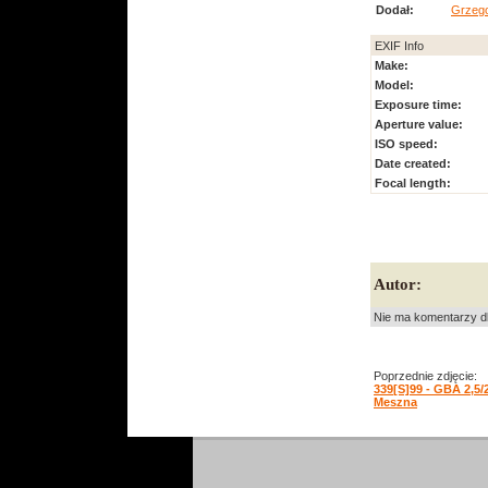
Dodał:
Grzeg
EXIF Info
Make:
Model:
Exposure time:
Aperture value:
ISO speed:
Date created:
Focal length:
Autor:
Nie ma komentarzy dl
Poprzednie zdjęcie:
339[S]99 - GBA 2,5
Meszna