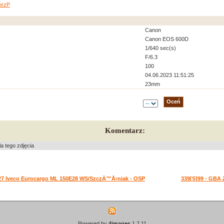
orzP
Canon
Canon EOS 600D
1/640 sec(s)
F/6.3
100
04.06.2023 11:51:25
23mm
Komentarz:
a tego zdjęcia
/27 Iveco Eurocargo ML 150E28 WS/SzczÄ™Å›niak - OSP
339[S]99 - GBA 
Powered by
4images
1.7.11