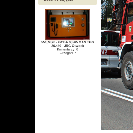
551[M]26 - GCBA 9,5/65 MAN TGS
26.440 - JRG Otwock
Komentarzy: 0
GrzegorzP