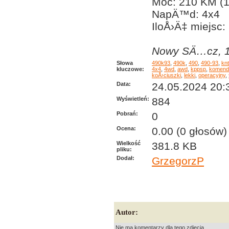
Moc: 210 KM (
NapÄ™d: 4x4
IloÅ›Ä‡ miejsc:
Nowy SÄ…cz, 1
Słowa
490k93
,
490k
,
490
,
490-93
,
knt
kluczowe:
4x4
,
4wd
,
awd
,
kppsp
,
komend
koÅ›ciuszki
,
lekki
,
operacyjny
,
Data:
24.05.2024 20:
Wyświetleń:
884
Pobrań:
0
Ocena:
0.00 (0 głosów)
Wielkość
381.8 KB
pliku:
Dodał:
GrzegorzP
Autor:
Nie ma komentarzy dla tego zdjęcia