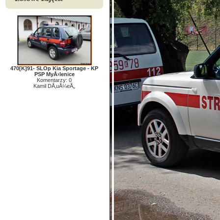
470[K]91- SLOp Kia Sportage - KP
PSP MyÅ›lenice
Komentarzy: 0
Kamil DÅ‚uÅ¼eÅ„