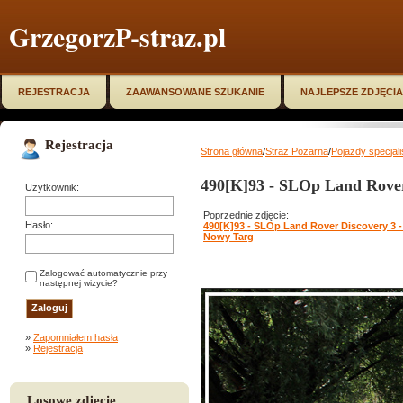
GrzegorzP-straz.pl
REJESTRACJA
ZAAWANSOWANE SZUKANIE
NAJLEPSZE ZDJĘCIA
Rejestracja
Strona główna
/
Straż Pożarna
/
Pojazdy specjal
490[K]93 - SLOp Land Rover
Użytkownik:
Poprzednie zdjęcie:
Hasło:
490[K]93 - SLOp Land Rover Discovery 3 
Nowy Targ
Zalogować automatycznie przy
następnej wizycie?
»
Zapomniałem hasła
»
Rejestracja
Losowe zdjęcie