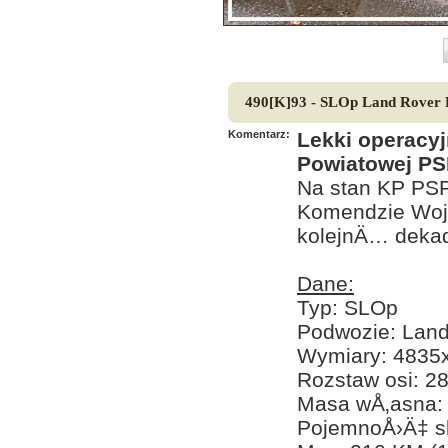
490[K]93 - SLOp Land Rover 
Komentarz:
Lekki operacy
Powiatowej PS
Na stan KP PSP 
Komendzie Woje
kolejnÄ… dekad
Dane:
Typ: SLOp
Podwozie: Land
Wymiary: 483
Rozstaw osi: 
Masa wÅ‚asna:
PojemnoÅ›Ä‡ s