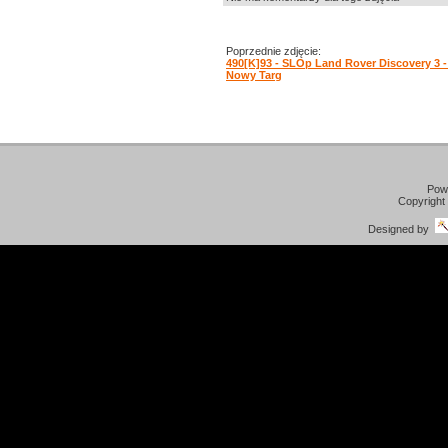
Poprzednie zdjęcie:
490[K]93 - SLOp Land Rover Discovery 3 
Nowy Targ
Pow
Copyright
Designed by