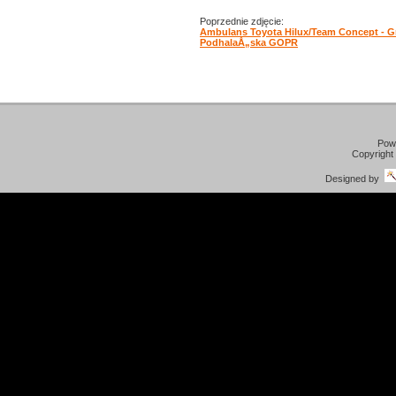
Poprzednie zdjęcie:
Ambulans Toyota Hilux/Team Concept - G
PodhalaÅ„ska GOPR
Pow
Copyright
Designed by