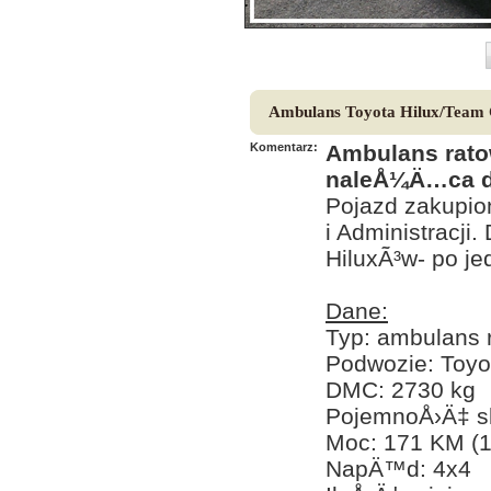
Ambulans Toyota Hilux/Team
Komentarz:
Ambulans rato
naleÅ¼Ä…ca d
Pojazd zakupio
i Administracji
HiluxÃ³w- po j
Dane:
Typ: ambulans 
Podwozie: Toyo
DMC: 2730 kg
PojemnoÅ›Ä‡ sk
Moc: 171 KM (
NapÄ™d: 4x4