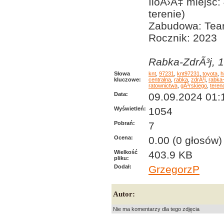
IloÅ›Ä‡ miejsc
terenie)
Zabudowa: Tea
Rocznik: 2023
Rabka-ZdrÃ³j, 1
Słowa
knt
,
97231
,
knt97231
,
toyota
,
h
kluczowe:
centralna
,
rabka
,
zdrÃ³j
,
rabka-
ratownictwa
,
gÃ³rskiego
,
teren
Data:
09.09.2024 01:
Wyświetleń:
1054
Pobrań:
7
Ocena:
0.00 (0 głosów)
Wielkość
403.9 KB
pliku:
Dodał:
GrzegorzP
Autor:
Nie ma komentarzy dla tego zdjęcia