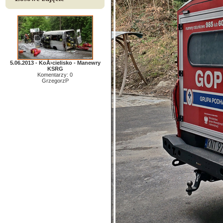
5.06.2013 - KoÅ›cielisko - Manewry
KSRG
Komentarzy: 0
GrzegorzP