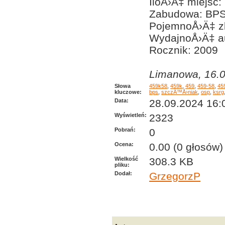
IloÅ›Ä‡ miejsc:
Zabudowa: BP
PojemnoÅ›Ä‡ zb
WydajnoÅ›Ä‡ a
Rocznik: 2009
Limanowa, 16.0
Słowa
459k58
,
459k
,
459
,
459-58
,
45
kluczowe:
bps
,
szczÄ™Å›niak
,
osp
,
ksrg
Data:
28.09.2024 16:
Wyświetleń:
2323
Pobrań:
0
Ocena:
0.00 (0 głosów)
Wielkość
308.3 KB
pliku:
Dodał:
GrzegorzP