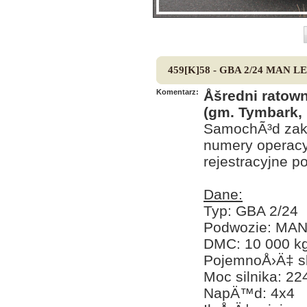
459[K]58 - GBA 2/24 MAN LE
Komentarz:
Åšredni rato
(gm. Tymbark, 
SamochÃ³d zaku
numery operacy
rejestracyjne p
Dane:
Typ: GBA 2/24
Podwozie: MAN
DMC: 10 000 k
PojemnoÅ›Ä‡ sk
Moc silnika: 2
NapÄ™d: 4x4