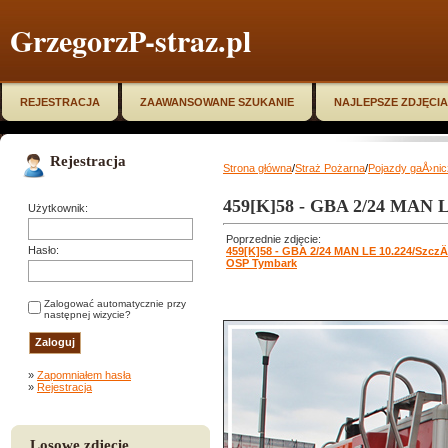
GrzegorzP-straz.pl
REJESTRACJA
ZAAWANSOWANE SZUKANIE
NAJLEPSZE ZDJĘCIA
Rejestracja
Strona główna
/
Straż Pożarna
/
Pojazdy gaÅ›ni
459[K]58 - GBA 2/24 MAN 
Użytkownik:
Poprzednie zdjęcie:
Hasło:
459[K]58 - GBA 2/24 MAN LE 10.224/Szcz
OSP Tymbark
Zalogować automatycznie przy
następnej wizycie?
»
Zapomniałem hasła
»
Rejestracja
Losowe zdjęcie