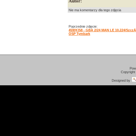
Autor:
Nie ma komentarzy dla tego zdjęcia
Poprzednie zdjęcie:
459[K]58 - GBA 2/24 MAN LE 10.224/Szcz
OSP Tymbark
Pow
Copyright
Designed by