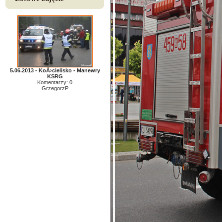
5.06.2013 - KoÅ›cielisko - Manewry
KSRG
Komentarzy: 0
GrzegorzP