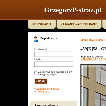
GrzegorzP-straz.pl
REJESTRACJA
ZAAWANSOWANE SZUKANIE
Rejestracja
Strona główna
/
Straż 
459[K]58 - 
Użytkownik:
Poprzednie zdjęcie:
Hasło:
459[K]58 - GBA 2/2
Zalogować automatycznie przy
następnej wizycie?
»
Zapomniałem hasła
»
Rejestracja
Losowe zdjęcie