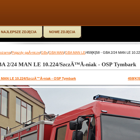
NAJLEPSZE ZDJĘCIA
NOWE ZDJĘCIA
Pożarna
/
Pojazdy gaÅ›nicze
/
GBx
/
GBA MAN
/
GBA MAN LE
/459[K]58 - GBA 2/24 MAN LE 10.
GBA 2/24 MAN LE 10.224/SzczÄ™Å›niak - OSP Tymbark
4 MAN LE 10.224/SzczÄ™Å›niak - OSP Tymbark
459[K]