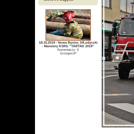
18.10.2019 - Nowe Bystre, SÅ‚odyczki
- Manewry KSRG ''TARTAK 2019''
Komentarzy: 0
GrzegorzP