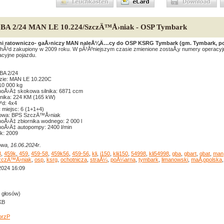
GBA 2/24 MAN LE 10.224/SzczÄ™Å›niak - OSP Tymbark
ni ratowniczo- gaÅ›niczy MAN naleÅ¼Ä…cy do OSP KSRG Tymbark (gm. Tymbark, po
Ã³d zakupiony w 2009 roku. W pÃ³Åºniejszym czasie zmienione zostaÅ‚y numery operacyjn
racyjne pojazdu.
BA 2/24
zie: MAN LE 10.220C
0 000 kg
oÅ›Ä‡ skokowa silnika: 6871 ccm
lnika: 224 KM (165 kW)
d: 4x4
‡ miejsc: 6 (1+1+4)
owa: BPS SzczÄ™Å›niak
oÅ›Ä‡ zbiornika wodnego: 2 000 l
oÅ›Ä‡ autopompy: 2400 l/min
k: 2009
wa, 16.06.2024r.
8
,
459k
,
459
,
459-58
,
459k56
,
459-56
,
kli
,
j150
,
klij150
,
54998
,
kli54998
,
gba
,
gbart
,
gbat
,
man
zczÄ™Å›niak
,
osp
,
ksrg
,
ochotnicza
,
straÅ¼
,
poÅ¼arna
,
tymbark
,
limanowski
,
maÅ‚opolska
2024 16:09
0 głosów)
KB
orzP