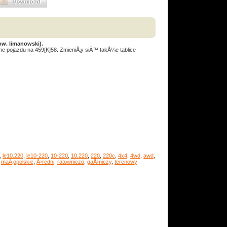
w. limanowski).
e pojazdu na 459[K]58. ZmieniÅ‚y siÄ™ takÅ¼e tablice
,
le10.220
,
le10-220
,
10-220
,
10.220
,
220
,
220c
,
4x4
,
4wd
,
awd
,
,
maÅ‚opolskie
,
Å›redni
,
ratowniczo
,
gaÅ›niczy
,
terenowy