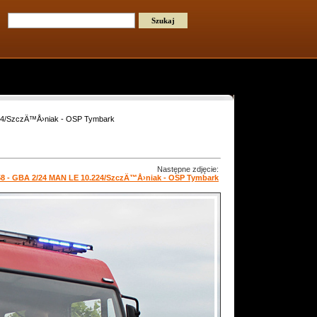
224/SzczÄ™Å›niak - OSP Tymbark
Następne zdjęcie:
58 - GBA 2/24 MAN LE 10.224/SzczÄ™Å›niak - OSP Tymbark