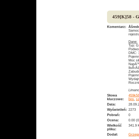
459[K]58 - 
Komentarz:
Åšred
Samoch
rejest
Dane:
Typ: G
Podwo
DMC: 1
Pojemn
Moc si
NapÄ™
IloÅ›Ä
Zabud
Pojemn
Wydajn
Roczni
Limano
Słowa
459k5
kluczowe:
bps
,
s
Data:
28.09.
Wyświetleń:
2273
Pobrań:
0
Ocena:
0.00 (
Wielkość
341.9 
pliku:
Dodał:
Grzeg