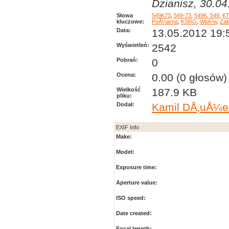
Dzianisz, 30.0
Słowa
549K73
,
549-73
,
549K
,
549
,
K
kluczowe:
PoÅ¼arna
,
KSRG
,
WitÃ³w
,
Za
Data:
13.05.2012 19:
Wyświetleń:
2542
Pobrań:
0
Ocena:
0.00 (0 głosów)
Wielkość
187.9 KB
pliku:
Dodał:
Kamil DÅ‚uÅ¼e
EXIF Info
Make:
Model:
Exposure time:
Aperture value:
ISO speed:
Date created:
Focal length: