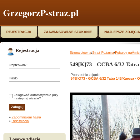
GrzegorzP-straz.pl
REJESTRACJA
ZAAWANSOWANE SZUKANIE
NAJLEPSZE ZDJĘCIA
Rejestracja
Strona główna
/
Straż Pożarna
/
Pojazdy gaÅ›ni
549[K]73 - GCBA 6/32 Tatra
Użytkownik:
Poprzednie zdjęcie:
Hasło:
549[K]73 - GCBA 6/32 Tatra 148/Karosa - 
Zalogować automatycznie przy
następnej wizycie?
»
Zapomniałem hasła
»
Rejestracja
Losowe zdjęcie