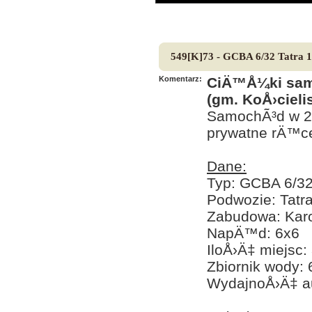
549[K]73 - GCBA 6/32 Tatra 
Komentarz:
CiÄ™Å¼ki sam
(gm. KoÅ›cieli
SamochÃ³d w 2
prywatne rÄ™c
Dane:
Typ: GCBA 6/3
Podwozie: Tatr
Zabudowa: Kar
NapÄ™d: 6x6
IloÅ›Ä‡ miejsc:
Zbiornik wody: 
WydajnoÅ›Ä‡ a