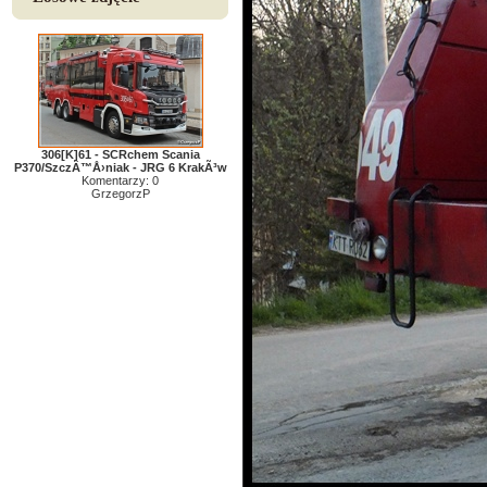
306[K]61 - SCRchem Scania
P370/SzczÄ™Å›niak - JRG 6 KrakÃ³w
Komentarzy: 0
GrzegorzP