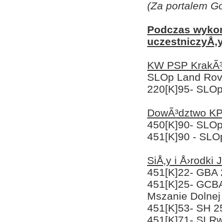
(Za portalem Go
Podczas wykon
uczestniczyÅ‚y
KW PSP KrakÃ³
SLOp Land Rove
220[K]95- SLOp
DowÃ³dztwo KP
450[K]90- SLO
451[K]90 - SLO
SiÅ‚y i Å›rodk
451[K]22- GBA 
451[K]25- GCB
Mszanie Dolnej
451[K]53- SH 2
451[K]71- SLR