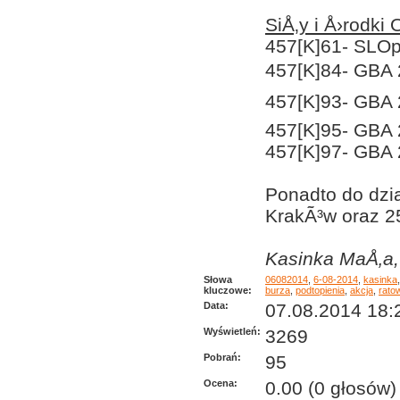
SiÅ‚y i Å›rodk
457[K]61- SLOp
457[K]84- GBA 
457[K]93- GBA 
457[K]95- GBA 
457[K]97- GBA 
Ponadto do dzi
KrakÃ³w oraz 2
Kasinka MaÅ‚a,
Słowa
06082014
,
6-08-2014
,
kasinka
kluczowe:
burza
,
podtopienia
,
akcja
,
rato
Data:
07.08.2014 18:
Wyświetleń:
3269
Pobrań:
95
Ocena:
0.00 (0 głosów)