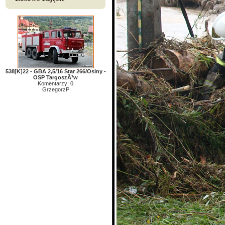
538[K]22 - GBA 2,5/16 Star 266/Osiny -
OSP TargoszÃ³w
Komentarzy: 0
GrzegorzP