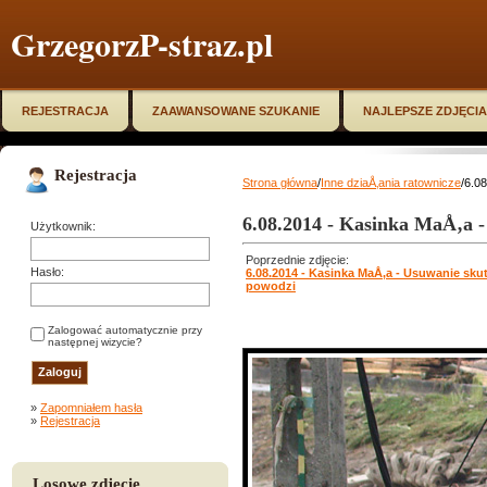
GrzegorzP-straz.pl
REJESTRACJA
ZAAWANSOWANE SZUKANIE
NAJLEPSZE ZDJĘCIA
Rejestracja
Strona główna
/
Inne dziaÅ‚ania ratownicze
/6.0
6.08.2014 - Kasinka MaÅ‚a 
Użytkownik:
Poprzednie zdjęcie:
Hasło:
6.08.2014 - Kasinka MaÅ‚a - Usuwanie sk
powodzi
Zalogować automatycznie przy
następnej wizycie?
»
Zapomniałem hasła
»
Rejestracja
Losowe zdjęcie