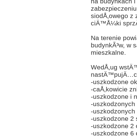
na budynkach i
zabezpieczeniu
siodÅ‚owego z 
ciÄ™Å¼ki sprzÄ
Na terenie powi
budynkÃ³w, w s
mieszkalne.
WedÅ‚ug wstÄ™
nastÄ™pujÄ…c
-uszkodzone ok
-caÅ‚kowicie z
-uszkodzone i 
-uszkodzonych
-uszkodzonych
-uszkodzone 2 
-uszkodzone 2 
-uszkodzone 6