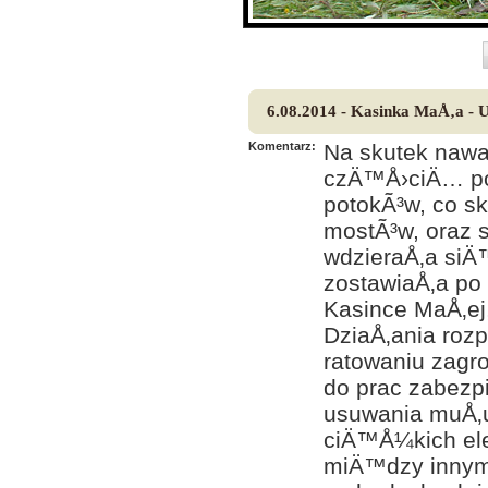
6.08.2014 - Kasinka MaÅ‚a - 
Komentarz:
Na skutek nawa
czÄ™Å›ciÄ… pow
potokÃ³w, co s
mostÃ³w, oraz 
wdzieraÅ‚a siÄ
zostawiaÅ‚a po 
Kasince MaÅ‚ej
DziaÅ‚ania roz
ratowaniu zag
do prac zabezp
usuwania muÅ‚u
ciÄ™Å¼kich el
miÄ™dzy innymi