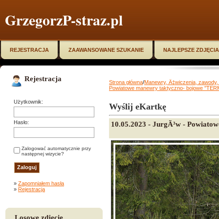
GrzegorzP-straz.pl
REJESTRACJA
ZAAWANSOWANE SZUKANIE
NAJLEPSZE ZDJĘCIA
Rejestracja
Strona główna
/
Manewry, Ä‡wiczenia, zawody, 
Powiatowe manewry taktyczno- bojowe ''TERMY
Użytkownik:
Wyślij eKartkę
Hasło:
10.05.2023 - JurgÃ³w - Powiatow
Zalogować automatycznie przy
następnej wizycie?
»
Zapomniałem hasła
»
Rejestracja
Losowe zdjęcie