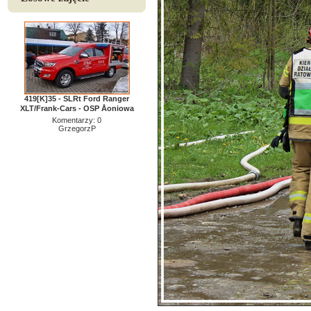
419[K]35 - SLRt Ford Ranger
XLT/Frank-Cars - OSP Åoniowa
Komentarzy: 0
GrzegorzP