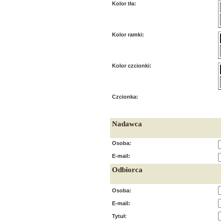
Kolor tła:
Kolor ramki:
Kolor czcionki:
Czcionka:
Nadawca
Osoba:
E-mail:
Odbiorca
Osoba:
E-mail:
Tytuł: