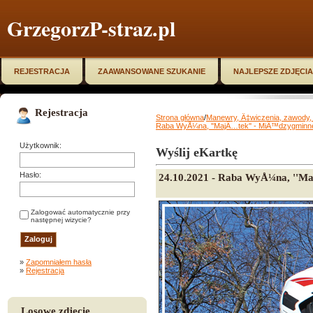
GrzegorzP-straz.pl
REJESTRACJA
ZAAWANSOWANE SZUKANIE
NAJLEPSZE ZDJĘCIA
Rejestracja
Strona główna
/
Manewry, Ä‡wiczenia, zawody, 
Raba WyÅ¼na, ''MajÄ…tek'' - MiÄ™dzygminn
Użytkownik:
Wyślij eKartkę
Hasło:
24.10.2021 - Raba WyÅ¼na, ''M
Zalogować automatycznie przy
następnej wizycie?
»
Zapomniałem hasła
»
Rejestracja
Losowe zdjęcie