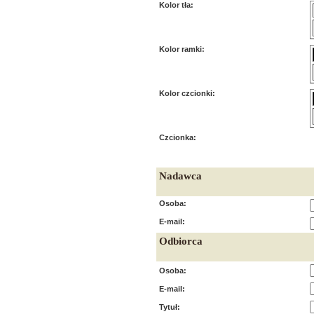
Kolor tła:
Kolor ramki:
Kolor czcionki:
Czcionka:
Nadawca
Osoba:
E-mail:
Odbiorca
Osoba:
E-mail:
Tytuł: