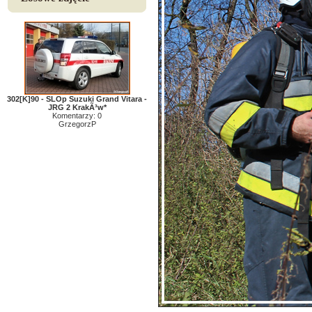
302[K]90 - SLOp Suzuki Grand Vitara -
JRG 2 KrakÃ³w*
Komentarzy: 0
GrzegorzP