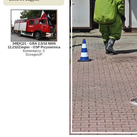
348[K]21 - GBA 2,5/16 MAN
12.232/Ziegler - OSP Przysietnica
Komentarzy: 0
GrzegorzP