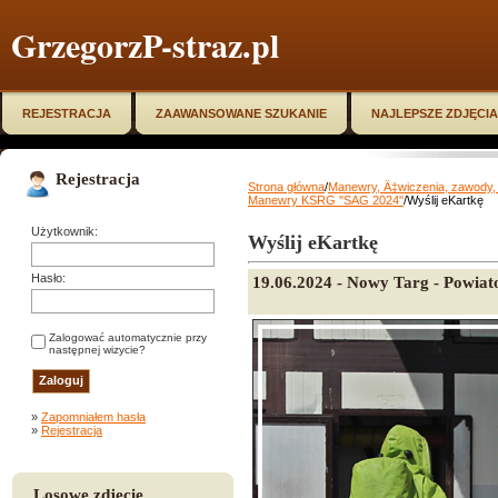
GrzegorzP-straz.pl
REJESTRACJA
ZAAWANSOWANE SZUKANIE
NAJLEPSZE ZDJĘCIA
Rejestracja
Strona główna
/
Manewry, Ä‡wiczenia, zawody, 
Manewry KSRG ''SAG 2024''
/Wyślij eKartkę
Użytkownik:
Wyślij eKartkę
Hasło:
19.06.2024 - Nowy Targ - Powi
Zalogować automatycznie przy
następnej wizycie?
»
Zapomniałem hasła
»
Rejestracja
Losowe zdjęcie