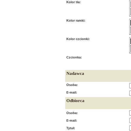
Kolor tła:
Kolor ramki:
Kolor czcionki:
Czcionka:
Nadawca
Osoba:
E-mail:
Odbiorca
Osoba:
E-mail:
Tytuł: