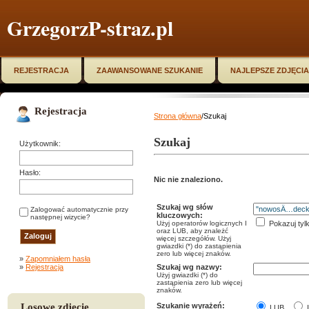
GrzegorzP-straz.pl
REJESTRACJA
ZAAWANSOWANE SZUKANIE
NAJLEPSZE ZDJĘCIA
Rejestracja
Strona główna
/Szukaj
Szukaj
Użytkownik:
Hasło:
Nic nie znaleziono.
Szukaj wg słów
Zalogować automatycznie przy
kluczowych:
następnej wizycie?
Użyj operatorów logicznych I
Pokazuj tyl
oraz LUB, aby znależć
więcej szczegółów. Użyj
gwiazdki (*) do zastąpienia
zero lub więcej znaków.
»
Zapomniałem hasła
»
Rejestracja
Szukaj wg nazwy:
Użyj gwiazdki (*) do
zastąpienia zero lub więcej
znaków.
Losowe zdjęcie
Szukanie wyrażeń:
LUB
I