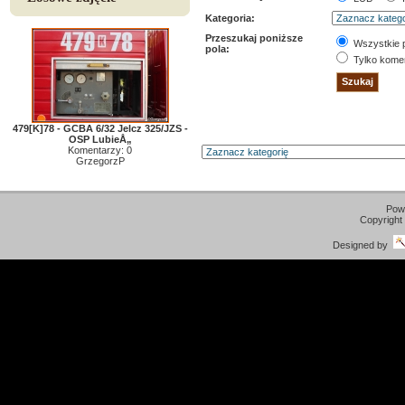
Kategoria:
Przeszukaj poniższe
Wszystkie 
pola:
Tylko kome
479[K]78 - GCBA 6/32 Jelcz 325/JZS -
OSP LubieÅ„
Komentarzy: 0
GrzegorzP
Pow
Copyright
Designed by