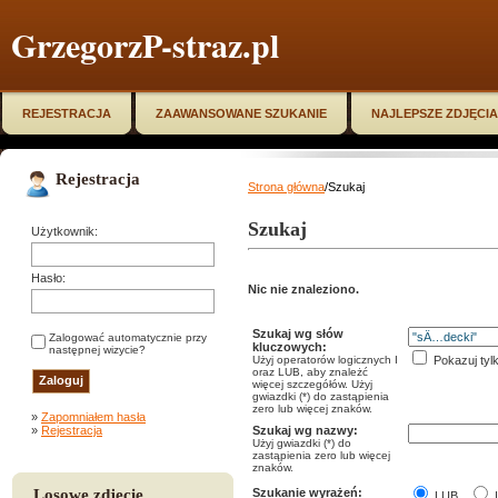
GrzegorzP-straz.pl
REJESTRACJA
ZAAWANSOWANE SZUKANIE
NAJLEPSZE ZDJĘCIA
Rejestracja
Strona główna
/Szukaj
Szukaj
Użytkownik:
Hasło:
Nic nie znaleziono.
Szukaj wg słów
Zalogować automatycznie przy
kluczowych:
następnej wizycie?
Użyj operatorów logicznych I
Pokazuj tyl
oraz LUB, aby znależć
więcej szczegółów. Użyj
gwiazdki (*) do zastąpienia
zero lub więcej znaków.
»
Zapomniałem hasła
»
Rejestracja
Szukaj wg nazwy:
Użyj gwiazdki (*) do
zastąpienia zero lub więcej
znaków.
Losowe zdjęcie
Szukanie wyrażeń:
LUB
I