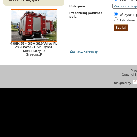
Kategoria:
Przeszukaj poniższe
Wszystkie 
pola:
Tylko kome
499[K]57 - GBA 3/16 Volvo FL
280/Bocar - OSP Trybsz
Komentarzy: 0
GrzegorzP
Pow
Copyright
Designed by