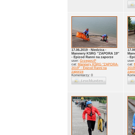
17.06.2019 - Niedzica -
17.0
Manewry KSRG ''ZAPORA 19''
Mane
- Epizod Ranni na zaporze
- Ep
user:
GrzegorzP
user
cat:
Manewry KSRG ''ZAPORA-
cat:
2019'' - Epizod Ranni na
2019'
zaporze
zapo
Komentarzy: 0
Kome