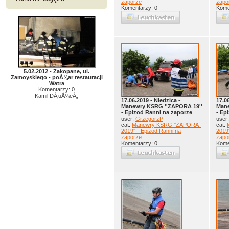
zaporze
zapo
Komentarzy: 0
Kome
5.02.2012 - Zakopane, ul.
Zamoyskiego - poÅ¼ar restauracji
Watra
Komentarzy: 0
Kamil DÅ‚uÅ¼eÅ„
17.06.2019 - Niedzica -
17.0
Manewry KSRG ''ZAPORA 19''
Mane
- Epizod Ranni na zaporze
- Ep
user:
GrzegorzP
user
cat:
Manewry KSRG ''ZAPORA-
cat:
2019'' - Epizod Ranni na
2019'
zaporze
zapo
Komentarzy: 0
Kome