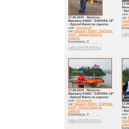
17.0
Mane
- Ep
user
17.06.2019 - Niedzica -
cat:
Manewry KSRG ''ZAPORA 19''
2019'
- Epizod Ranni na zaporze
zapo
user:
GrzegorzP
Kome
cat:
Manewry KSRG ''ZAPORA-
2019'' - Epizod Ranni na
zaporze
Komentarzy: 0
17.06.2019 - Niedzica -
Manewry KSRG ''ZAPORA 19''
- Epizod Ranni na zaporze
user:
GrzegorzP
17.0
cat:
Manewry KSRG ''ZAPORA-
Mane
2019'' - Epizod Ranni na
- Ep
zaporze
user
Komentarzy: 0
cat:
2019'
zapo
Kome