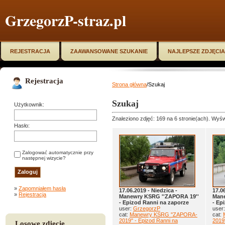
GrzegorzP-straz.pl
REJESTRACJA
ZAAWANSOWANE SZUKANIE
NAJLEPSZE ZDJĘCIA
Rejestracja
Strona główna
/Szukaj
Szukaj
Użytkownik:
Znaleziono zdjęć: 169 na 6 stronie(ach). Wyświ
Hasło:
Zalogować automatycznie przy
następnej wizycie?
»
Zapomniałem hasła
17.06.2019 - Niedzica -
17.0
»
Rejestracja
Manewry KSRG ''ZAPORA 19''
Mane
- Epizod Ranni na zaporze
- Ep
user:
GrzegorzP
user
cat:
Manewry KSRG ''ZAPORA-
cat:
2019'' - Epizod Ranni na
2019'
Losowe zdjęcie