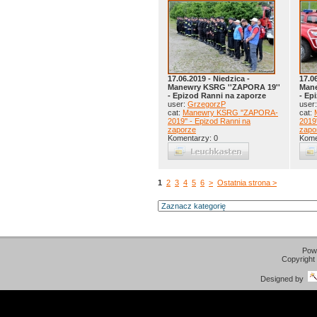
17.06.2019 - Niedzica -
17.0
Manewry KSRG ''ZAPORA 19''
Mane
- Epizod Ranni na zaporze
- Ep
user:
GrzegorzP
user
cat:
Manewry KSRG ''ZAPORA-
cat:
2019'' - Epizod Ranni na
2019'
zaporze
zapo
Komentarzy: 0
Kome
1
2
3
4
5
6
>
Ostatnia strona >
Pow
Copyright
Designed by