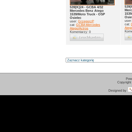
539[
539[K]24 - GCBA 4/32
Merc
Mercedes Benz Atego
1539
1539/Moto Truck - OSP
Osie
Osielec
user
user:
GrzegorzP
cat:
cat:
GCBA Mercedes
Ateg
Atego/Actros
Kome
Komentarzy: 0
Pow
Copyright
Designed by