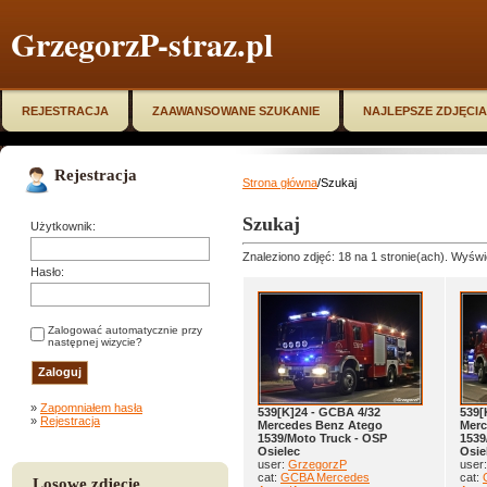
GrzegorzP-straz.pl
REJESTRACJA
ZAAWANSOWANE SZUKANIE
NAJLEPSZE ZDJĘCIA
Rejestracja
Strona główna
/Szukaj
Szukaj
Użytkownik:
Znaleziono zdjęć: 18 na 1 stronie(ach). Wyświe
Hasło:
Zalogować automatycznie przy
następnej wizycie?
»
Zapomniałem hasła
539[K]24 - GCBA 4/32
539[
»
Rejestracja
Mercedes Benz Atego
Merc
1539/Moto Truck - OSP
1539
Osielec
Osie
user:
GrzegorzP
user
cat:
GCBA Mercedes
cat:
Losowe zdjęcie