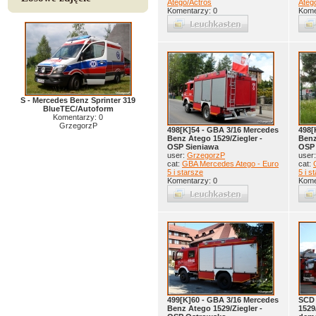
Atego/Actros
Ateg
Komentarzy: 0
Kome
S - Mercedes Benz Sprinter 319
BlueTEC/Autoform
Komentarzy: 0
GrzegorzP
498[K]54 - GBA 3/16 Mercedes
498[
Benz Atego 1529/Ziegler -
Benz
OSP Sieniawa
OSP 
user:
GrzegorzP
user
cat:
GBA Mercedes Atego - Euro
cat:
5 i starsze
5 i s
Komentarzy: 0
Kome
499[K]60 - GBA 3/16 Mercedes
SCD 
Benz Atego 1529/Ziegler -
1529