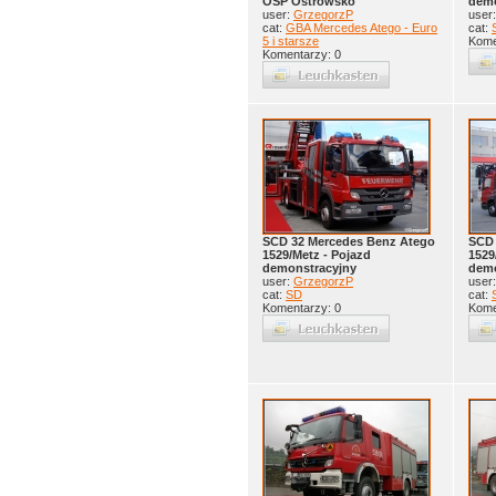
OSP Ostrowsko
demo
user:
GrzegorzP
user
cat:
GBA Mercedes Atego - Euro
cat:
5 i starsze
Kome
Komentarzy: 0
SCD 32 Mercedes Benz Atego
SCD 
1529/Metz - Pojazd
1529
demonstracyjny
demo
user:
GrzegorzP
user
cat:
SD
cat:
Komentarzy: 0
Kome