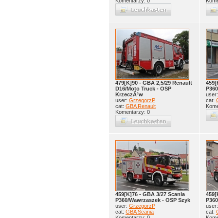
Komentarzy: 0
Kome
479[K]90 - GBA 2,5/29 Renault
459[
D16/Moto Truck - OSP
P360
KrzeczÃ³w
user
user:
GrzegorzP
cat:
cat:
GBA Renault
Kome
Komentarzy: 0
459[K]76 - GBA 3/27 Scania
459[
P360/Wawrzaszek - OSP Szyk
P360
user:
GrzegorzP
user
cat:
GBA Scania
cat:
Komentarzy: 0
Kome