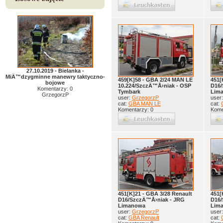
27.10.2019 - Bielanka -
MiÄ™dzygminne manewry taktyczno-
459[K]58 - GBA 2/24 MAN LE
451[
bojowe
10.224/SzczÄ™Å›niak - OSP
D16/
Komentarzy: 0
Tymbark
Lim
GrzegorzP
user:
GrzegorzP
user
cat:
GBA MAN LE
cat:
Komentarzy: 0
Kome
451[K]21 - GBA 3/28 Renault
451[
D16/SzczÄ™Å›niak - JRG
D16/
Limanowa
Lim
user:
GrzegorzP
user
cat:
GBA Renault
cat: