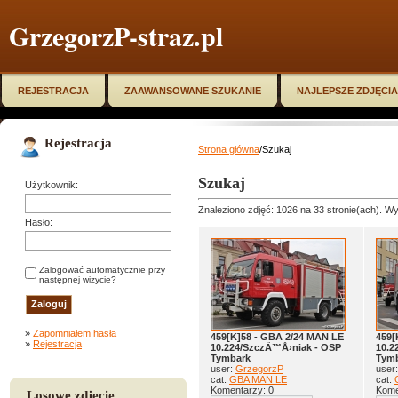
GrzegorzP-straz.pl
REJESTRACJA
ZAAWANSOWANE SZUKANIE
NAJLEPSZE ZDJĘCIA
Rejestracja
Strona główna
/Szukaj
Szukaj
Użytkownik:
Znaleziono zdjęć: 1026 na 33 stronie(ach). Wy
Hasło:
Zalogować automatycznie przy
następnej wizycie?
»
Zapomniałem hasła
459[K]58 - GBA 2/24 MAN LE
459[
»
Rejestracja
10.224/SzczÄ™Å›niak - OSP
10.2
Tymbark
Tym
user:
GrzegorzP
user
cat:
GBA MAN LE
cat:
Komentarzy: 0
Kome
Losowe zdjęcie