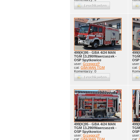
499[K]95 - GBA 4/24 MAN
499[
TGM 13.290/Wawrzaszek -
TGM 
OSP Spytkowice
OSP 
user:
GrzegorzP
user
cat:
GBA MAN TGM
cat:
Komentarzy: 0
Kome
499[K]95 - GBA 4/24 MAN
499[
TGM 13.290/Wawrzaszek -
TGM 
OSP Spytkowice
OSP 
user:
GrzegorzP
user
cat:
GBA MAN TGM
cat: