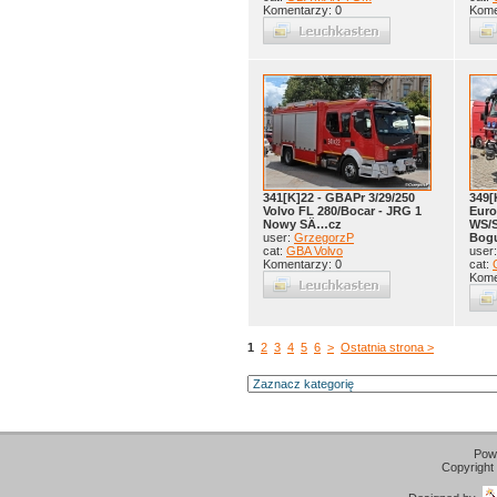
Komentarzy: 0
Kome
341[K]22 - GBAPr 3/29/250
349[
Volvo FL 280/Bocar - JRG 1
Euro
Nowy SÄ…cz
WS/S
user:
GrzegorzP
Bog
cat:
GBA Volvo
user
Komentarzy: 0
cat:
Kome
1
2
3
4
5
6
>
Ostatnia strona >
Pow
Copyright