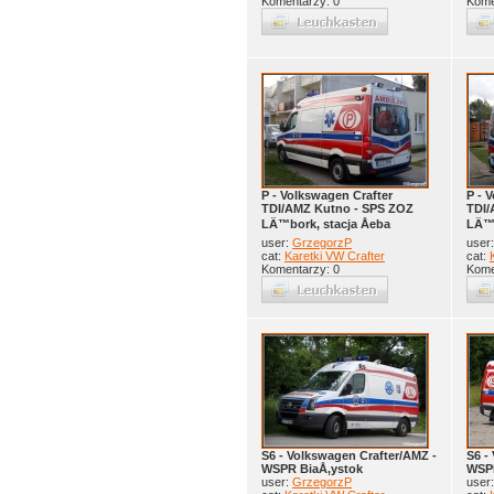
Komentarzy: 0
Kome
P - Volkswagen Crafter
P - 
TDI/AMZ Kutno - SPS ZOZ
TDI/
LÄ™bork, stacja Åeba
LÄ™b
user:
GrzegorzP
user
cat:
Karetki VW Crafter
cat:
Komentarzy: 0
Kome
S6 - Volkswagen Crafter/AMZ -
S6 -
WSPR BiaÅ‚ystok
WSPR
user:
GrzegorzP
user