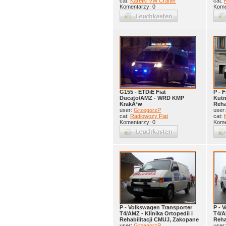
cat:
Karetki VW Crafter
cat:
Komentarzy: 0
Kome
G155 - ETDiE Fiat
P - 
Ducato/AMZ - WRD KMP
Kutn
KrakÃ³w
Rehab
user:
GrzegorzP
user
cat:
Radiowozy Fiat
cat:
Komentarzy: 0
Kome
P - Volkswagen Transporter
P - 
T4/AMZ - Klinika Ortopedii i
T4/A
Rehabilitacji CMUJ, Zakopane
Reha
user:
GrzegorzP
user