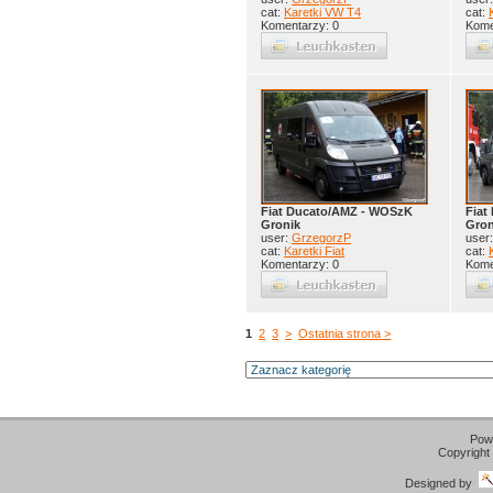
cat:
Karetki VW T4
cat:
Komentarzy: 0
Kome
Fiat Ducato/AMZ - WOSzK
Fiat
Gronik
Gron
user:
GrzegorzP
user
cat:
Karetki Fiat
cat:
Komentarzy: 0
Kome
1
2
3
>
Ostatnia strona >
Pow
Copyright
Designed by