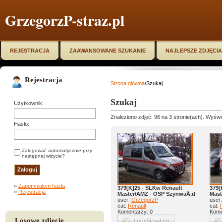
GrzegorzP-straz.pl
REJESTRACJA
ZAAWANSOWANE SZUKANIE
NAJLEPSZE ZDJĘCIA
Rejestracja
Strona główna
/Szukaj
Szukaj
Użytkownik:
Znaleziono zdjęć: 96 na 3 stronie(ach). Wyświe
Hasło:
Zalogować automatycznie przy
następnej wizycie?
»
Zapomniałem hasła
379[K]25 - SLKw Renault
379[
»
Rejestracja
Master/AMZ - OSP SzynwaÅ‚d
Mast
user:
GrzegorzP
user
cat:
Renault
cat:
Komentarzy: 0
Kome
Losowe zdjęcie