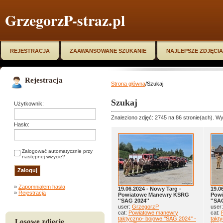
GrzegorzP-straz.pl
REJESTRACJA
ZAAWANSOWANE SZUKANIE
NAJLEPSZE ZDJĘCIA
Rejestracja
Strona główna
/Szukaj
Szukaj
Użytkownik:
Znaleziono zdjęć: 2745 na 86 stronie(ach). Wy
Hasło:
Zalogować automatycznie przy
następnej wizycie?
»
Zapomniałem hasła
19.06.2024 - Nowy Targ -
19.0
»
Rejestracja
Powiatowe Manewry KSRG
Pow
''SAG 2024''
''SA
user:
GrzegorzP
user
cat:
Powiatowe manewry
cat:
taktyczno- bojowe ''SAG 2024'' -
takty
Losowe zdjęcie