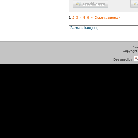
1
2
3
4
5
6
>
Ostatnia strona >
Pow
Copyright
Designed by