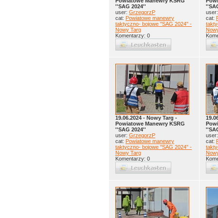
Powiatowe Manewry KSRG
Pow
''SAG 2024''
''SA
user:
GrzegorzP
user
cat:
Powiatowe manewry
cat:
taktyczno- bojowe ''SAG 2024'' -
takty
Nowy Targ
Nowy
Komentarzy: 0
Kome
19.06.2024 - Nowy Targ -
19.0
Powiatowe Manewry KSRG
Pow
''SAG 2024''
''SA
user:
GrzegorzP
user
cat:
Powiatowe manewry
cat:
taktyczno- bojowe ''SAG 2024'' -
takty
Nowy Targ
Nowy
Komentarzy: 0
Kome