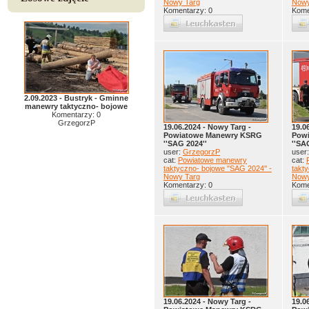
Nowy Targ
Nowy
Komentarzy: 0
Kome
2.09.2023 - Bustryk - Gminne
manewry taktyczno- bojowe
Komentarzy: 0
GrzegorzP
19.06.2024 - Nowy Targ -
19.0
Powiatowe Manewry KSRG
Pow
''SAG 2024''
''SA
user:
GrzegorzP
user
cat:
Powiatowe manewry
cat:
taktyczno- bojowe ''SAG 2024'' -
takty
Nowy Targ
Nowy
Komentarzy: 0
Kome
19.06.2024 - Nowy Targ -
19.0