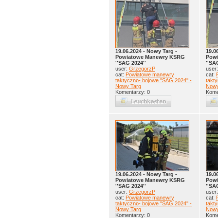
19.06.2024 - Nowy Targ -
19.0
Powiatowe Manewry KSRG
Pow
''SAG 2024''
''SA
user:
GrzegorzP
user
cat:
Powiatowe manewry
cat:
taktyczno- bojowe ''SAG 2024'' -
takty
Nowy Targ
Nowy
Komentarzy: 0
Kome
19.06.2024 - Nowy Targ -
19.0
Powiatowe Manewry KSRG
Pow
''SAG 2024''
''SA
user:
GrzegorzP
user
cat:
Powiatowe manewry
cat:
taktyczno- bojowe ''SAG 2024'' -
takty
Nowy Targ
Nowy
Komentarzy: 0
Kome