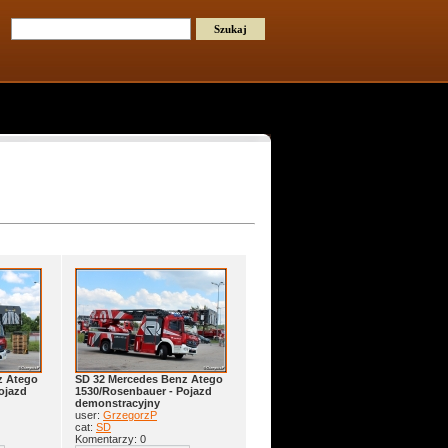
z Atego
SD 32 Mercedes Benz Atego
ojazd
1530/Rosenbauer - Pojazd
demonstracyjny
user:
GrzegorzP
cat:
SD
Komentarzy: 0