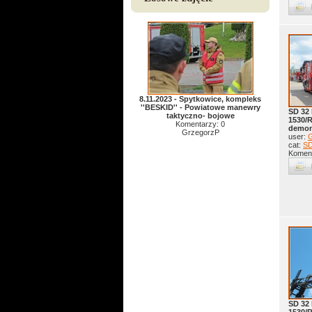
8.11.2023 - Spytkowice, kompleks
''BESKID'' - Powiatowe manewry
SD 32
taktyczno- bojowe
1530/
Komentarzy: 0
demon
GrzegorzP
user:
G
cat:
S
Koment
SD 32