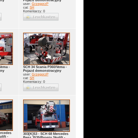
jny
Pojazd demonstracyjny
user:
GrzegorzP
cat:
SH
Komentarzy: 0
Vema -
SCH 34 Scania P360/Vema -
jny
Pojazd demonstracyjny
user:
GrzegorzP
cat:
SH
Komentarzy: 0
ercedes
303[K]53 - SCH 68 Mercedes
lift -
Benz 3535/Bronto Skylift -