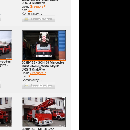
JRG 3 KrakÃ³w
user:
GrzegorzP
cat:
SH
Komentarzy: 0
ercedes
303[K]53 - SCH 68 Mercedes
lift -
Benz 3535/Bronto Skylift -
JRG 3 KrakÃ³w
user:
GrzegorzP
cat:
SH
Komentarzy: 0
329[K]72 - SH 18 Star