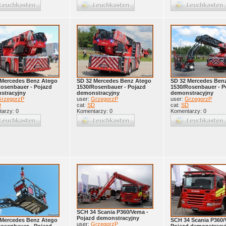
 Mercedes Benz Atego
SD 32 Mercedes Benz Atego
SD 32 Mercedes Ben
Rosenbauer - Pojazd
1530/Rosenbauer - Pojazd
1530/Rosenbauer - P
stracyjny
demonstracyjny
demonstracyjny
rzegorzP
user:
GrzegorzP
user:
GrzegorzP
D
cat:
SD
cat:
SD
arzy: 0
Komentarzy: 0
Komentarzy: 0
SCH 34 Scania P360/Vema -
Pojazd demonstracyjny
 Mercedes Benz Atego
SCH 34 Scania P360/
user:
GrzegorzP