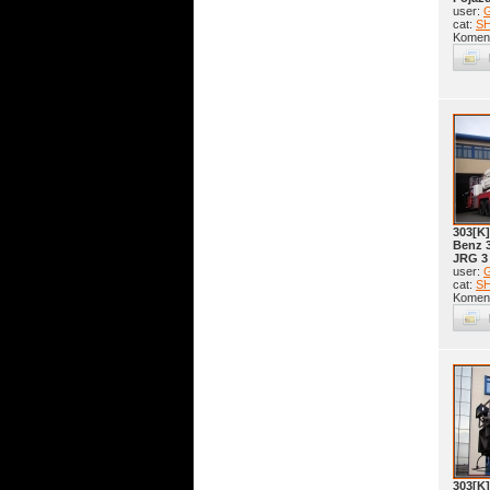
user:
G
cat:
S
Koment
303[K]
Benz 3
JRG 3
user:
G
cat:
S
Koment
303[K]