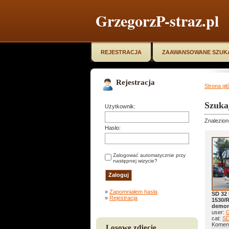
GrzegorzP-straz.pl
REJESTRACJA
ZAAWANSOWANE SZUK
Rejestracja
Strona gł
Szuka
Użytkownik:
Znalezion
Hasło:
Zalogować automatycznie przy
następnej wizycie?
»
Zapomniałem hasła
SD 32
»
Rejestracja
1530/
demon
user:
G
cat:
S
Koment
Losowe zdjęcie