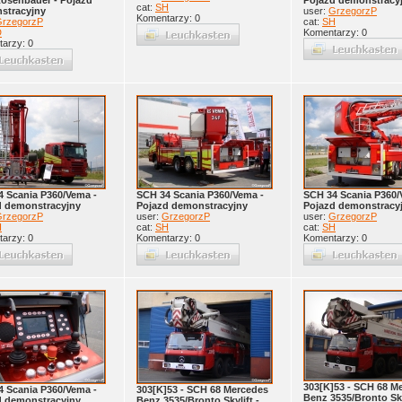
Rosenbauer - Pojazd
Pojazd demonstracy
cat:
SH
stracyjny
user:
GrzegorzP
Komentarzy: 0
rzegorzP
cat:
SH
D
Komentarzy: 0
arzy: 0
4 Scania P360/Vema -
SCH 34 Scania P360/Vema -
SCH 34 Scania P360/
d demonstracyjny
Pojazd demonstracyjny
Pojazd demonstracy
rzegorzP
user:
GrzegorzP
user:
GrzegorzP
H
cat:
SH
cat:
SH
arzy: 0
Komentarzy: 0
Komentarzy: 0
303[K]53 - SCH 68 M
4 Scania P360/Vema -
303[K]53 - SCH 68 Mercedes
Benz 3535/Bronto Sky
d demonstracyjny
Benz 3535/Bronto Skylift -