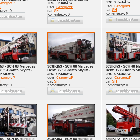
JRG 3 KrakÃ³w
rzegorzP
JRG 3 KrakÃ³w
user:
GrzegorzP
H
user:
GrzegorzP
cat:
SH
arzy: 0
cat:
SH
Komentarzy: 0
Komentarzy: 0
53 - SCH 68 Mercedes
303[K]53 - SCH 68 Mercedes
303[K]53 - SCH 68 M
535/Bronto Skylift -
Benz 3535/Bronto Skylift -
Benz 3535/Bronto Sky
 KrakÃ³w
JRG 3 KrakÃ³w
JRG 3 KrakÃ³w
rzegorzP
user:
GrzegorzP
user:
GrzegorzP
H
cat:
SH
cat:
SH
arzy: 0
Komentarzy: 0
Komentarzy: 0
53 - SCH 68 Mercedes
303[K]53 - SCH 68 Mercedes
329[K]72 - SH 18 Star