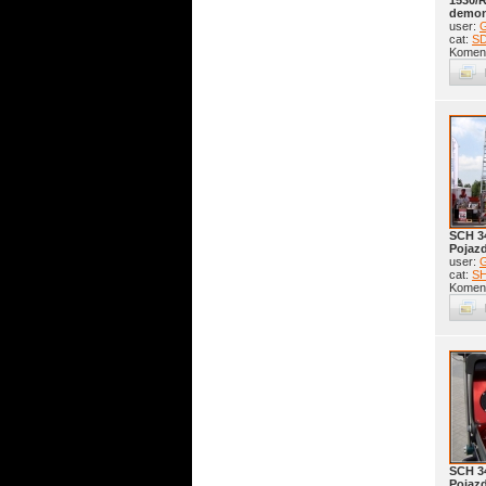
1530/
demon
user:
G
cat:
S
Koment
SCH 3
Pojaz
user:
G
cat:
S
Koment
SCH 3
Pojaz