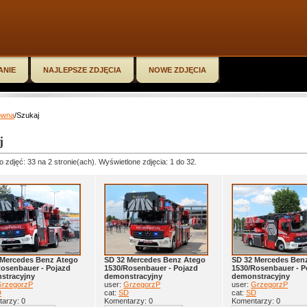
ANIE
NAJLEPSZE ZDJĘCIA
NOWE ZDJĘCIA
ówna
/Szukaj
j
o zdjęć: 33 na 2 stronie(ach). Wyświetlone zdjęcia: 1 do 32.
 Mercedes Benz Atego
SD 32 Mercedes Benz Atego
SD 32 Mercedes Ben
Rosenbauer - Pojazd
1530/Rosenbauer - Pojazd
1530/Rosenbauer - P
stracyjny
demonstracyjny
demonstracyjny
rzegorzP
user:
GrzegorzP
user:
GrzegorzP
D
cat:
SD
cat:
SD
arzy: 0
Komentarzy: 0
Komentarzy: 0