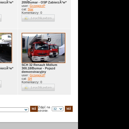
ierzÃ³w*
200/Bumar - OSP ZabierzÃ³w*
user:
GrzegorzP
cat:
Star
Komentarzy: 0
SCH 32 Renault Midlum
ierzÃ³w*
300.18/Bumar - Pojazd
demonstracyjny
user:
GrzegorzP
cat:
SH
Komentarzy: 0
Zdjęć na
stronie: