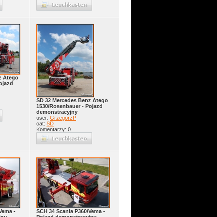
z Atego
ojazd
SD 32 Mercedes Benz Atego
1530/Rosenbauer - Pojazd
demonstracyjny
user:
GrzegorzP
cat:
SD
Komentarzy: 0
Vema -
SCH 34 Scania P360/Vema -