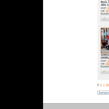
Benz 3
JRG 3
user:
G
cat:
S
Koment
329[K]
200/B
user:
G
cat:
St
Koment
1
2
>
Os