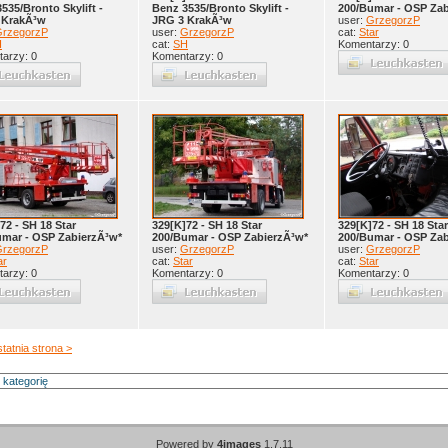
535/Bronto Skylift -
Benz 3535/Bronto Skylift -
200/Bumar - OSP Zab
 KrakÃ³w
JRG 3 KrakÃ³w
user:
GrzegorzP
rzegorzP
user:
GrzegorzP
cat:
Star
H
cat:
SH
Komentarzy: 0
arzy: 0
Komentarzy: 0
72 - SH 18 Star
329[K]72 - SH 18 Star
329[K]72 - SH 18 Star
umar - OSP ZabierzÃ³w*
200/Bumar - OSP ZabierzÃ³w*
200/Bumar - OSP Zab
rzegorzP
user:
GrzegorzP
user:
GrzegorzP
ar
cat:
Star
cat:
Star
arzy: 0
Komentarzy: 0
Komentarzy: 0
tatnia strona >
Powered by
4images
1.7.11