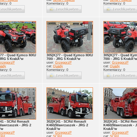
arzy: 0
Komentarzy: 0
Komentarzy: 0
]77 - Quad Kymco MXU
305[K]77 - Quad Kymco MXU
305[K]77 - Quad Ky
 JRG 5 KrakÃ³w
700i - JRG 5 KrakÃ³w
700i - JRG 5 KrakÃ³
rzegorzP
user:
GrzegorzP
user:
GrzegorzP
uady
cat:
Quady
cat:
Quady
arzy: 0
Komentarzy: 0
Komentarzy: 0
41 - SCRd Renault
302[K]41 - SCRd Renault
302[K]41 - SCRd Ren
Wawrzaszek - JRG 2
K460/Wawrzaszek - JRG 2
K460/Wawrzaszek - 
³w
KrakÃ³w
KrakÃ³w
rzegorzP
user:
GrzegorzP
user:
GrzegorzP
CRd
cat:
SCRd
cat:
SCRd