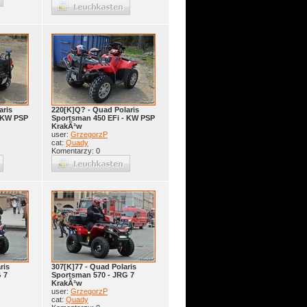
aris
220[K]Q? - Quad Polaris
- KW PSP
Sportsman 450 EFi - KW PSP
KrakÃ³w
user:
GrzegorzP
cat:
Quady
Komentarzy: 0
ris
307[K]77 - Quad Polaris
 7
Sportsman 570 - JRG 7
KrakÃ³w
user:
GrzegorzP
cat:
Quady