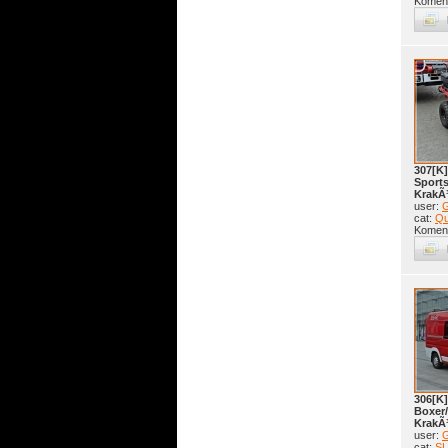
Koment
307[K]
Sport
KrakÃ
user:
G
cat:
Q
Koment
306[K
Boxer
KrakÃ
user:
G
cat:
SL