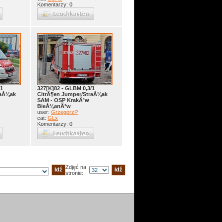
Komentarzy: 0
/1
327[K]82 - GLBM 0,3/1
raÅ¼ak
CitrÃ¶en Jumper/StraÅ¼ak
SAM - OSP KrakÃ³w
BieÅ¼anÃ³w
user:
GrzegorzP
cat:
GLx
Komentarzy: 0
Zdjęć na
stronie: