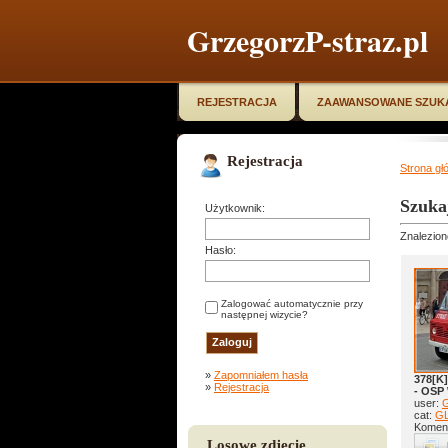
GrzegorzP-straz.pl
REJESTRACJA
ZAAWANSOWANE SZUK
Rejestracja
Strona gł
Szuka
Użytkownik:
Znalezion
Hasło:
Zalogować automatycznie przy
następnej wizycie?
»
Zapomniałem hasła
378[K
»
Rejestracja
- OSP 
user:
G
cat:
GL
Koment
Losowe zdjęcie