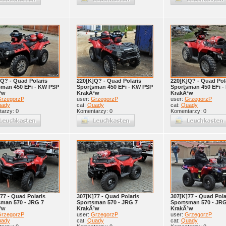
Q? - Quad Polaris
220[K]Q? - Quad Polaris
220[K]Q? - Quad Pol
sman 450 EFi - KW PSP
Sportsman 450 EFi - KW PSP
Sportsman 450 EFi 
³w
KrakÃ³w
KrakÃ³w
rzegorzP
user:
GrzegorzP
user:
GrzegorzP
uady
cat:
Quady
cat:
Quady
arzy: 0
Komentarzy: 0
Komentarzy: 0
77 - Quad Polaris
307[K]77 - Quad Polaris
307[K]77 - Quad Pola
sman 570 - JRG 7
Sportsman 570 - JRG 7
Sportsman 570 - JRG
³w
KrakÃ³w
KrakÃ³w
rzegorzP
user:
GrzegorzP
user:
GrzegorzP
uady
cat:
Quady
cat:
Quady