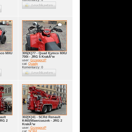
mco MXU
305[K]77 - Quad Kymco MXU
w
700i - JRG 5 KrakÃ³w
user:
GrzegorzP
cat:
Quady
Komentarzy: 0
ault
302[K]41 - SCRd Renault
JRG 2
K460/Wawrzaszek - JRG 2
KrakÃ³w
user:
GrzegorzP
cat:
SCRd