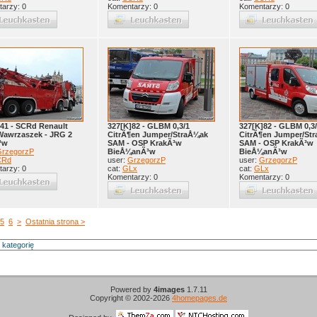
arzy: 0
Komentarzy: 0
Komentarzy: 0
41 - SCRd Renault
327[K]82 - GLBM 0,3/1
327[K]82 - GLBM 0,3
Wawrzaszek - JRG 2
CitrÃ¶en Jumper/StraÅ¼ak
CitrÃ¶en Jumper/St
³w
SAM - OSP KrakÃ³w
SAM - OSP KrakÃ³w
rzegorzP
BieÅ¼anÃ³w
BieÅ¼anÃ³w
CRd
user:
GrzegorzP
user:
GrzegorzP
arzy: 0
cat:
GLx
cat:
GLx
Komentarzy: 0
Komentarzy: 0
5
6
>
Ostatnia strona >
Powered by
4images
1.7.11
Copyright © 2002-2026
4homepages.de