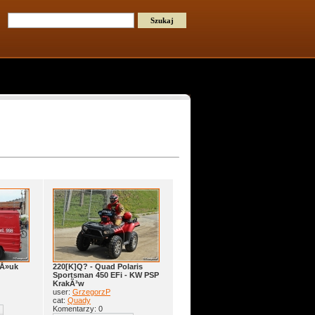
 Å»uk
220[K]Q? - Quad Polaris
Sportsman 450 EFi - KW PSP
KrakÃ³w
user:
GrzegorzP
cat:
Quady
Komentarzy: 0