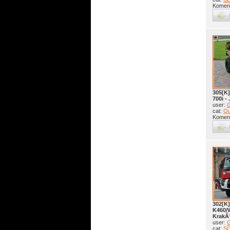
Koment
305[K
700i -
user:
G
cat:
Q
Koment
302[K]
K460/
KrakÃ
user:
G
cat:
S