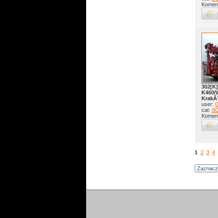
Koment
302[K]
K460/
KrakÃ
user:
G
cat:
S
Koment
1
2
3
4