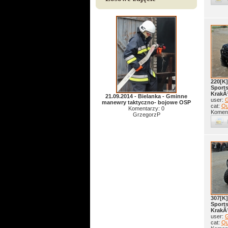
220[K]
Sport
KrakÃ
21.09.2014 - Bielanka - Gminne
user:
G
manewry taktyczno- bojowe OSP
cat:
Q
Komentarzy: 0
Koment
GrzegorzP
307[K]
Sport
KrakÃ
user:
G
cat:
Q