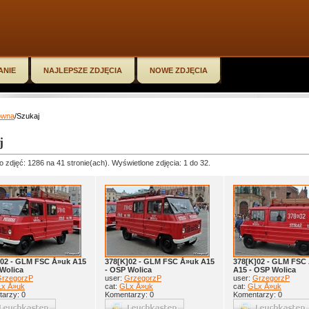
ANIE
NAJLEPSZE ZDJĘCIA
NOWE ZDJĘCIA
ówna
/Szukaj
j
o zdjęć: 1286 na 41 stronie(ach). Wyświetlone zdjęcia: 1 do 32.
]02 - GLM FSC Å»uk A15
378[K]02 - GLM FSC Å»uk A15
378[K]02 - GLM FSC
Wolica
- OSP Wolica
A15 - OSP Wolica
rzegorzP
user:
GrzegorzP
user:
GrzegorzP
x Å»uk
cat:
GLx Å»uk
cat:
GLx Å»uk
arzy: 0
Komentarzy: 0
Komentarzy: 0