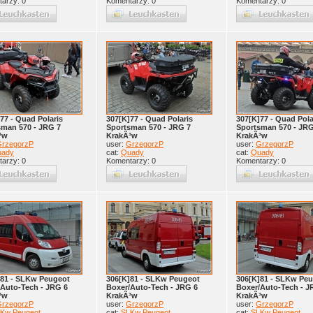
arzy: 0
Komentarzy: 0
Komentarzy: 0
77 - Quad Polaris
307[K]77 - Quad Polaris
307[K]77 - Quad Pola
sman 570 - JRG 7
Sportsman 570 - JRG 7
Sportsman 570 - JRG
³w
KrakÃ³w
KrakÃ³w
rzegorzP
user:
GrzegorzP
user:
GrzegorzP
uady
cat:
Quady
cat:
Quady
arzy: 0
Komentarzy: 0
Komentarzy: 0
]81 - SLKw Peugeot
306[K]81 - SLKw Peugeot
306[K]81 - SLKw Pe
/Auto-Tech - JRG 6
Boxer/Auto-Tech - JRG 6
Boxer/Auto-Tech - J
³w
KrakÃ³w
KrakÃ³w
rzegorzP
user:
GrzegorzP
user:
GrzegorzP
Kw Peugeot
cat:
SLKw Peugeot
cat:
SLKw Peugeot