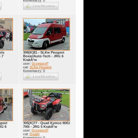
Komentarzy: 0
ris
306[K]81 - SLKw Peugeot
 7
Boxer/Auto-Tech - JRG 6
KrakÃ³w
user:
GrzegorzP
cat:
SLKw Peugeot
Komentarzy: 0
ugeot
305[K]77 - Quad Kymco MXU
RG 6
700i - JRG 5 KrakÃ³w
user:
GrzegorzP
cat:
Quady
Komentarzy: 0