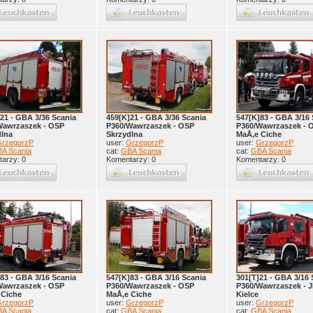
21 - GBA 3/36 Scania
459[K]21 - GBA 3/36 Scania
547[K]83 - GBA 3/16 
Wawrzaszek - OSP
P360/Wawrzaszek - OSP
P360/Wawrzaszek - 
dlna
Skrzydlna
MaÅ‚e Ciche
rzegorzP
user:
GrzegorzP
user:
GrzegorzP
A Scania
cat:
GBA Scania
cat:
GBA Scania
arzy: 0
Komentarzy: 0
Komentarzy: 0
83 - GBA 3/16 Scania
547[K]83 - GBA 3/16 Scania
301[T]21 - GBA 3/16 
Wawrzaszek - OSP
P360/Wawrzaszek - OSP
P360/Wawrzaszek - 
 Ciche
MaÅ‚e Ciche
Kielce
rzegorzP
user:
GrzegorzP
user:
GrzegorzP
A Scania
cat:
GBA Scania
cat:
GBA Scania