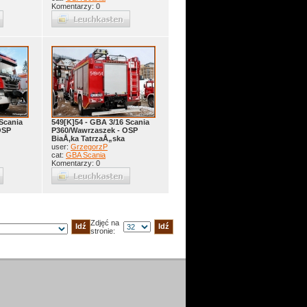
Komentarzy: 0
Scania
549[K]54 - GBA 3/16 Scania
OSP
P360/Wawrzaszek - OSP
BiaÅ‚ka TatrzaÅ„ska
user:
GrzegorzP
cat:
GBA Scania
Komentarzy: 0
Zdjęć na
stronie: