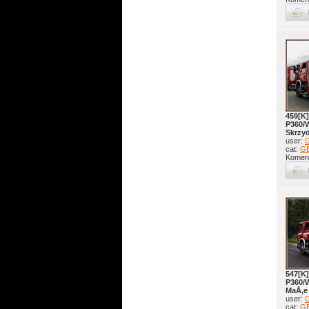
459[K]
P360/
Skrzy
user:
G
cat:
GB
Koment
547[K]
P360/
MaÅ‚e
user:
G
cat:
GB