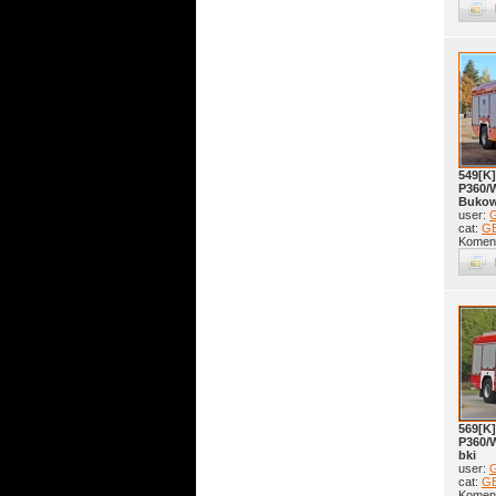
549[K]
P360/
Bukow
user:
G
cat:
GB
Koment
569[K]
P360/
bki
user:
G
cat:
GB
Koment