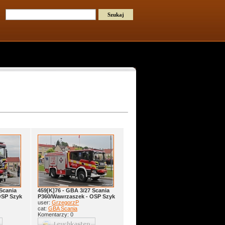
Scania
459[K]76 - GBA 3/27 Scania
OSP Szyk
P360/Wawrzaszek - OSP Szyk
user:
GrzegorzP
cat:
GBA Scania
Komentarzy: 0