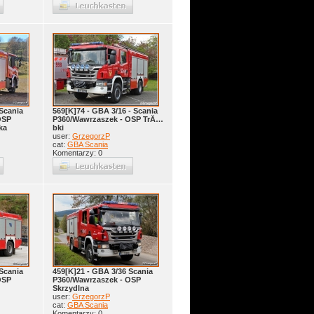
Scania
569[K]74 - GBA 3/16 - Scania
OSP
P360/Wawrzaszek - OSP TrÄ…
ka
bki
user:
GrzegorzP
cat:
GBA Scania
Komentarzy: 0
Scania
459[K]21 - GBA 3/36 Scania
OSP
P360/Wawrzaszek - OSP
Skrzydlna
user:
GrzegorzP
cat:
GBA Scania
Komentarzy: 0