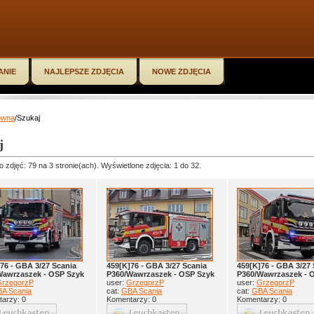
ANIE
NAJLEPSZE ZDJĘCIA
NOWE ZDJĘCIA
ówna
/Szukaj
j
o zdjęć: 79 na 3 stronie(ach). Wyświetlone zdjęcia: 1 do 32.
76 - GBA 3/27 Scania
459[K]76 - GBA 3/27 Scania
459[K]76 - GBA 3/27 
Wawrzaszek - OSP Szyk
P360/Wawrzaszek - OSP Szyk
P360/Wawrzaszek - 
rzegorzP
user:
GrzegorzP
user:
GrzegorzP
A Scania
cat:
GBA Scania
cat:
GBA Scania
arzy: 0
Komentarzy: 0
Komentarzy: 0