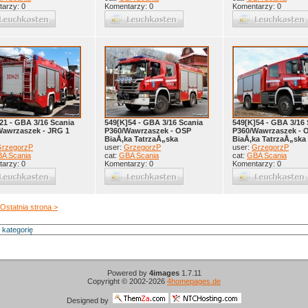
arzy: 0
Komentarzy: 0
Komentarzy: 0
21 - GBA 3/16 Scania
549[K]54 - GBA 3/16 Scania
549[K]54 - GBA 3/16 
Wawrzaszek - JRG 1
P360/Wawrzaszek - OSP
P360/Wawrzaszek - 
BiaÅ‚ka TatrzaÅ„ska
BiaÅ‚ka TatrzaÅ„ska
rzegorzP
user:
GrzegorzP
user:
GrzegorzP
A Scania
cat:
GBA Scania
cat:
GBA Scania
arzy: 0
Komentarzy: 0
Komentarzy: 0
Ostatnia strona >
Powered by
4images
1.7.11
Copyright © 2002-2026
4homepages.de
Designed by