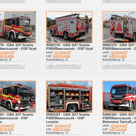
76 - GBA 3/27 Scania
459[K]76 - GBA 3/27 Scania
459[K]76 - GBA 3/27 
Wawrzaszek - OSP Szyk
P360/Wawrzaszek - OSP Szyk
P360/Wawrzaszek - 
rzegorzP
user:
GrzegorzP
user:
GrzegorzP
A Scania
cat:
GBA Scania
cat:
GBA Scania
arzy: 0
Komentarzy: 0
Komentarzy: 0
63 - GBA 3/27 Scania
559[D]63 - GBA 3/27 Scania
549[K]60 - GBA 3/27 
Wawrzaszek - OSP
P360/Wawrzaszek - OSP
P360/Wawrzaszek - 
ia
Lutynia
Bukowina TatrzaÅ„s
rzegorzP
user:
GrzegorzP
user:
GrzegorzP
A Scania
cat:
GBA Scania
cat:
GBA Scania
arzy: 0
Komentarzy: 0
Komentarzy: 0