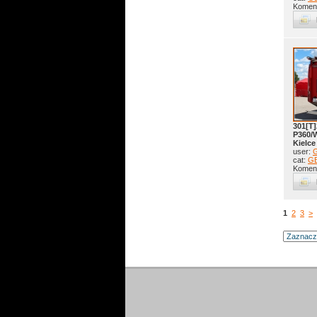
Koment
301[T]
P360/
Kielce
user:
G
cat:
GB
Koment
1
2
3
>