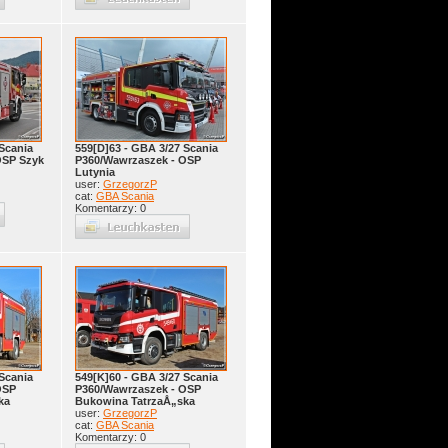
Scania
559[D]63 - GBA 3/27 Scania
OSP Szyk
P360/Wawrzaszek - OSP
Lutynia
user:
GrzegorzP
cat:
GBA Scania
Komentarzy: 0
Scania
549[K]60 - GBA 3/27 Scania
OSP
P360/Wawrzaszek - OSP
ka
Bukowina TatrzaÅ„ska
user:
GrzegorzP
cat:
GBA Scania
Komentarzy: 0