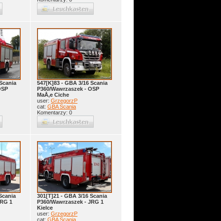
Scania
547[K]83 - GBA 3/16 Scania
OSP
P360/Wawrzaszek - OSP
MaÅ‚e Ciche
user:
GrzegorzP
cat:
GBA Scania
Komentarzy: 0
Scania
301[T]21 - GBA 3/16 Scania
JRG 1
P360/Wawrzaszek - JRG 1
Kielce
user:
GrzegorzP
cat:
GBA Scania