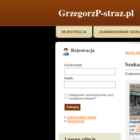
GrzegorzP-straz.pl
REJESTRACJA
ZAAWANSOWANE SZUK
Rejestracja
Strona gł
Szuka
Użytkownik:
Znalezion
Hasło:
Zalogować automatycznie przy
następnej wizycie?
»
Zapomniałem hasła
459[K]
»
Rejestracja
P360/
user:
G
cat:
GB
Koment
Losowe zdjęcie