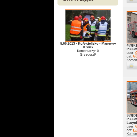
5.06.2013 - KoÅ›cielisko - Manewry
459[K]
KSRG
P360/
Komentarzy: 0
user:
G
GrzegorzP
cat:
GB
Koment
559[D]
P360/
Lutyn
user:
G
cat:
GB
Koment