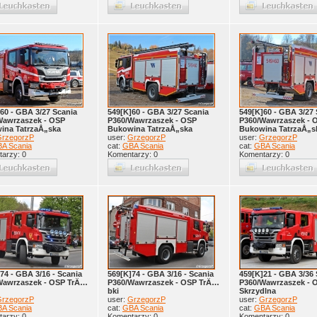
60 - GBA 3/27 Scania
549[K]60 - GBA 3/27 Scania
549[K]60 - GBA 3/27 
Wawrzaszek - OSP
P360/Wawrzaszek - OSP
P360/Wawrzaszek - 
ina TatrzaÅ„ska
Bukowina TatrzaÅ„ska
Bukowina TatrzaÅ„s
rzegorzP
user:
GrzegorzP
user:
GrzegorzP
A Scania
cat:
GBA Scania
cat:
GBA Scania
arzy: 0
Komentarzy: 0
Komentarzy: 0
74 - GBA 3/16 - Scania
569[K]74 - GBA 3/16 - Scania
459[K]21 - GBA 3/36 
Wawrzaszek - OSP TrÄ…
P360/Wawrzaszek - OSP TrÄ…
P360/Wawrzaszek - 
bki
Skrzydlna
rzegorzP
user:
GrzegorzP
user:
GrzegorzP
A Scania
cat:
GBA Scania
cat:
GBA Scania
arzy: 0
Komentarzy: 0
Komentarzy: 0