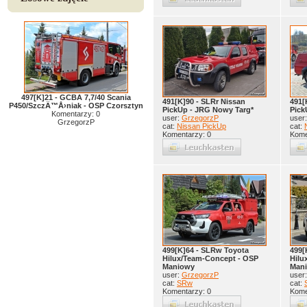
497[K]21 - GCBA 7,7/40 Scania
491[K]90 - SLRr Nissan
491[
P450/SzczÄ™Å›niak - OSP Czorsztyn
PickUp - JRG Nowy Targ*
Pick
Komentarzy: 0
user:
GrzegorzP
user
GrzegorzP
cat:
Nissan PickUp
cat:
Komentarzy: 0
Kome
499[K]64 - SLRw Toyota
499[
Hilux/Team-Concept - OSP
Hilu
Maniowy
Man
user:
GrzegorzP
user
cat:
SRw
cat:
Komentarzy: 0
Kome