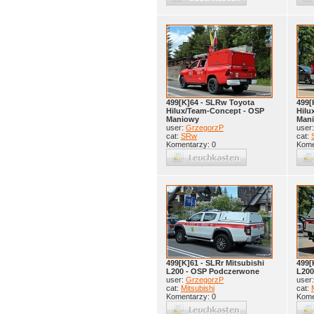
499[K]64 - SLRw Toyota
499[
Hilux/Team-Concept - OSP
Hilu
Maniowy
Man
user:
GrzegorzP
user
cat:
SRw
cat:
Komentarzy: 0
Kome
499[K]61 - SLRr Mitsubishi
499[
L200 - OSP Podczerwone
L200
user:
GrzegorzP
user
cat:
Mitsubishi
cat:
Komentarzy: 0
Kome