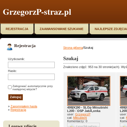
GrzegorzP-straz.pl
REJESTRACJA
ZAAWANSOWANE SZUKANIE
NAJLEPSZE ZDJĘCIA
Rejestracja
Strona główna
/Szukaj
Szukaj
Użytkownik:
Znaleziono zdjęć: 953 na 30 stronie(ach). Wyśw
Hasło:
Zalogować automatycznie przy
następnej wizycie?
»
Zapomniałem hasła
499[K]90 - SLOp Mitsubishi
499[
»
Rejestracja
L200 - OSP JabÅ‚onka
L200
user:
GrzegorzP
user
cat:
Mitsubishi
cat:
Komentarzy: 0
Kome
Losowe zdjęcie