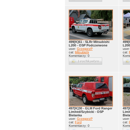
499[K]61 - SLRr Mitsubishi
499[
L200 - OSP Podczerwone
L200
user:
GrzegorzP
user
cat:
Mitsubishi
cat:
Komentarzy: 0
Kome
497[K]30 - GLM Ford Ranger
497[
Limited/Szybicki - OSP
Limi
Bielanka
Biel
user:
GrzegorzP
user
cat:
Ford
cat:
Komentarzy: 0
Kome