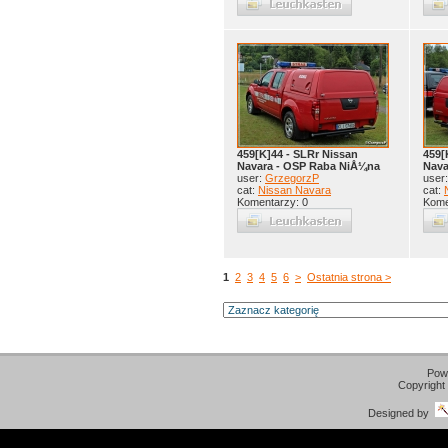
459[K]44 - SLRr Nissan
459[
Navara - OSP Raba NiÅ¼na
Nava
user:
GrzegorzP
user
cat:
Nissan Navara
cat:
Komentarzy: 0
Kome
1
2
3
4
5
6
>
Ostatnia strona >
Pow
Copyright
Designed by