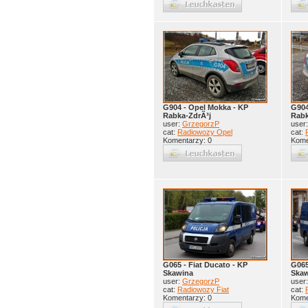
G904 - Opel Mokka - KP
G904
Rabka-ZdrÃ³j
Rabk
user:
GrzegorzP
user
cat:
Radiowozy Opel
cat:
Komentarzy: 0
Kome
G065 - Fiat Ducato - KP
G065
Skawina
Ska
user:
GrzegorzP
user
cat:
Radiowozy Fiat
cat:
Komentarzy: 0
Kome