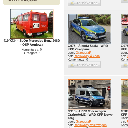
419[K]34 - SLOp Mercedes Benz 208D
- OSP Åoniowa
G978 - Å koda Scala - WRD
G978
KPP Zakopane
KPP
Komentarzy: 0
user:
GrzegorzP
user
GrzegorzP
cat:
Radiowozy Å koda
cat:
Komentarzy: 0
Kome
G916 - APRD Volkswagen
G389
Crafter/AMZ - WRD KPP Nowy
KPP 
Targ
user
user:
GrzegorzP
cat:
cat:
Radiowozy Volkswagen
Kome