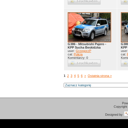
G386 - Mitsubishi Pajero -
G386
KPP Sucha Beskidzka
KPP 
user:
GrzegorzP
user
cat:
Policja
cat:
Komentarzy: 0
Kome
1
2
3
4
5
6
>
Ostatnia strona >
Pow
Copyright
Designed by