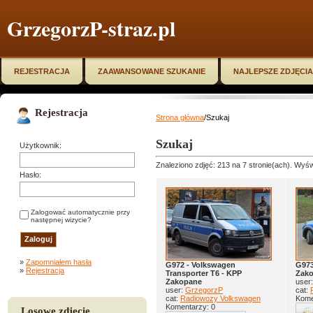
GrzegorzP-straz.pl
REJESTRACJA
ZAAWANSOWANE SZUKANIE
NAJLEPSZE ZDJĘCIA
Rejestracja
Strona główna
/Szukaj
Szukaj
Użytkownik:
Znaleziono zdjęć: 213 na 7 stronie(ach). Wyświ
Hasło:
Zalogować automatycznie przy
następnej wizycie?
»
Zapomniałem hasła
G972 - Volkswagen
G973
»
Rejestracja
Transporter T6 - KPP
Zak
Zakopane
user
user:
GrzegorzP
cat:
cat:
Radiowozy Volkswagen
Kome
Komentarzy: 0
Losowe zdjęcie