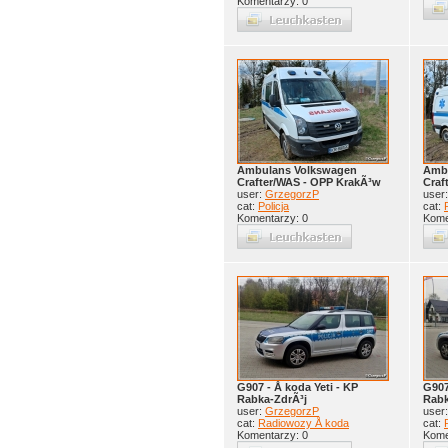
Komentarzy: 0
Ambulans Volkswagen
Amb
Crafter/WAS - OPP KrakÃ³w
Craf
user:
GrzegorzP
user
cat:
Policja
cat:
Komentarzy: 0
Kome
G907 - Å koda Yeti - KP
G907
Rabka-ZdrÃ³j
Rabk
user:
GrzegorzP
user
cat:
Radiowozy Å koda
cat:
Komentarzy: 0
Kome