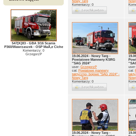
Nowy Targ
Nowy
Komentarzy: 0
Kome
547[K]83 - GBA 3/16 Scania
P360/Wawrzaszek - OSP MaÅ‚e Ciche
Komentarzy: 0
GrzegorzP
19.06.2024 - Nowy Targ -
19.0
Powiatowe Manewry KSRG
Pow
''SAG 2024''
''SA
user:
GrzegorzP
user
cat:
Powiatowe manewry
cat:
taktyczno- bojowe ''SAG 2024'' -
takty
Nowy Targ
Nowy
Komentarzy: 0
Kome
19.06.2024 - Nowy Targ -
19.0