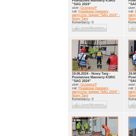
Powiatowe Manewry KSRG
Pow
''SAG 2024''
''SA
user:
GrzegorzP
user
cat:
Powiatowe manewry
cat:
taktyczno- bojowe ''SAG 2024'' -
takty
Nowy Targ
Nowy
Komentarzy: 0
Kome
19.06.2024 - Nowy Targ -
19.0
Powiatowe Manewry KSRG
Pow
''SAG 2024''
''SA
user:
GrzegorzP
user
cat:
Powiatowe manewry
cat:
taktyczno- bojowe ''SAG 2024'' -
takty
Nowy Targ
Nowy
Komentarzy: 0
Kome