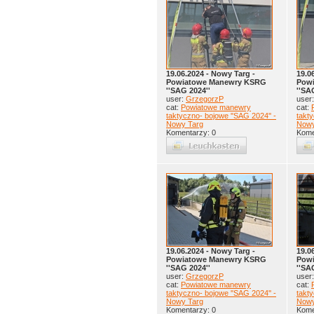
19.06.2024 - Nowy Targ -
19.0
Powiatowe Manewry KSRG
Pow
''SAG 2024''
''SA
user:
GrzegorzP
user
cat:
Powiatowe manewry
cat:
taktyczno- bojowe ''SAG 2024'' -
takty
Nowy Targ
Nowy
Komentarzy: 0
Kome
19.06.2024 - Nowy Targ -
19.0
Powiatowe Manewry KSRG
Pow
''SAG 2024''
''SA
user:
GrzegorzP
user
cat:
Powiatowe manewry
cat:
taktyczno- bojowe ''SAG 2024'' -
takty
Nowy Targ
Nowy
Komentarzy: 0
Kome