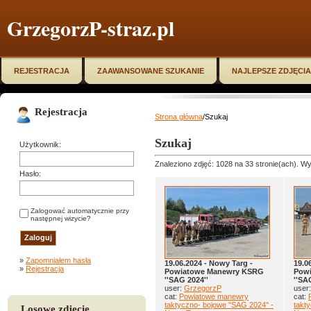
GrzegorzP-straz.pl
REJESTRACJA
ZAAWANSOWANE SZUKANIE
NAJLEPSZE ZDJĘCIA
Rejestracja
Strona główna
/Szukaj
Szukaj
Użytkownik:
Znaleziono zdjęć: 1028 na 33 stronie(ach). Wy
Hasło:
Zalogować automatycznie przy
następnej wizycie?
»
Zapomniałem hasła
19.06.2024 - Nowy Targ -
19.0
»
Rejestracja
Powiatowe Manewry KSRG
Pow
''SAG 2024''
''SA
user:
GrzegorzP
user
cat:
Powiatowe manewry
cat:
taktyczno- bojowe ''SAG 2024'' -
takty
Losowe zdjęcie