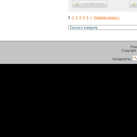
1
2
3
4
5
6
>
Ostatnia strona >
Pow
Copyright
Designed by