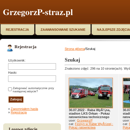
GrzegorzP-straz.pl
REJESTRACJA
ZAAWANSOWANE SZUKANIE
NAJLEPSZE ZDJĘCIA
Rejestracja
Strona główna
/Szukaj
Szukaj
Użytkownik:
Znaleziono zdjęć: 296 na 10 stronie(ach). Wyśw
Hasło:
Zalogować automatycznie przy
następnej wizycie?
»
Zapomniałem hasła
30.07.2022 - Raba WyÅ¼na,
30.0
»
Rejestracja
stadion LKS Orkan - Pokaz
stad
ratownictwa technicznego
rato
user:
GrzegorzP
user
cat:
Festyn w Rabie WyÅ¼nej -
cat:
Pokaz ratownictwa
Poka
Losowe zdjęcie