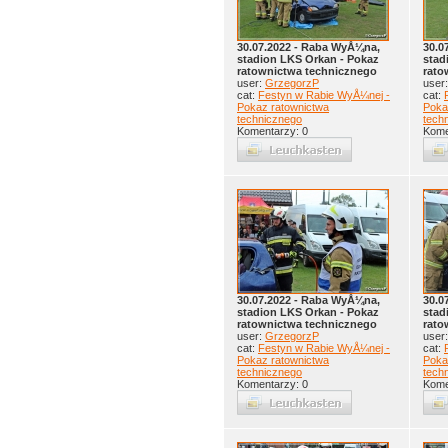
30.07.2022 - Raba WyÅ¼na,
30.0
stadion LKS Orkan - Pokaz
stad
ratownictwa technicznego
rato
user:
GrzegorzP
user
cat:
Festyn w Rabie WyÅ¼nej -
cat:
Pokaz ratownictwa
Poka
technicznego
tech
Komentarzy: 0
Kome
30.07.2022 - Raba WyÅ¼na,
30.0
stadion LKS Orkan - Pokaz
stad
ratownictwa technicznego
rato
user:
GrzegorzP
user
cat:
Festyn w Rabie WyÅ¼nej -
cat:
Pokaz ratownictwa
Poka
technicznego
tech
Komentarzy: 0
Kome