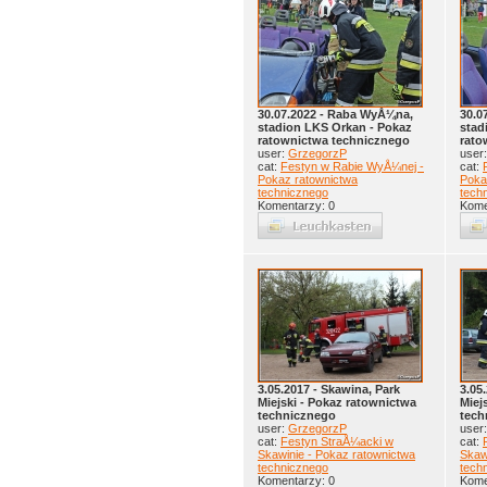
30.07.2022 - Raba WyÅ¼na,
30.0
stadion LKS Orkan - Pokaz
stad
ratownictwa technicznego
rato
user:
GrzegorzP
user
cat:
Festyn w Rabie WyÅ¼nej -
cat:
Pokaz ratownictwa
Poka
technicznego
tech
Komentarzy: 0
Kome
3.05.2017 - Skawina, Park
3.05
Miejski - Pokaz ratownictwa
Miej
technicznego
tech
user:
GrzegorzP
user
cat:
Festyn StraÅ¼acki w
cat:
Skawinie - Pokaz ratownictwa
Skaw
technicznego
tech
Komentarzy: 0
Kome