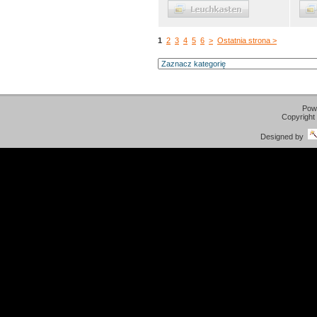
1
2
3
4
5
6
>
Ostatnia strona >
Pow
Copyright
Designed by