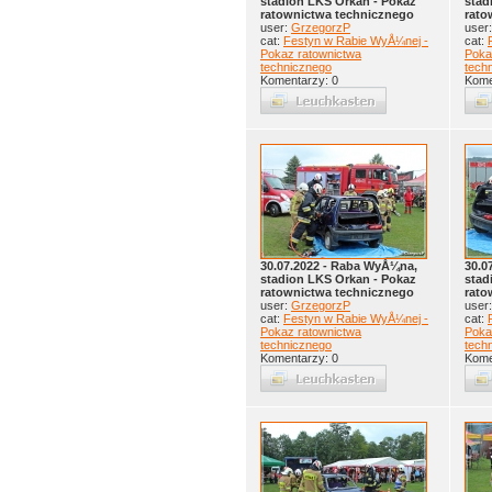
stadion LKS Orkan - Pokaz
stad
ratownictwa technicznego
rato
user:
GrzegorzP
user
cat:
Festyn w Rabie WyÅ¼nej -
cat:
Pokaz ratownictwa
Poka
technicznego
tech
Komentarzy: 0
Kome
30.07.2022 - Raba WyÅ¼na,
30.0
stadion LKS Orkan - Pokaz
stad
ratownictwa technicznego
rato
user:
GrzegorzP
user
cat:
Festyn w Rabie WyÅ¼nej -
cat:
Pokaz ratownictwa
Poka
technicznego
tech
Komentarzy: 0
Kome