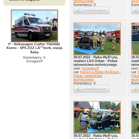
technicznego
tech
Komentarzy: 0
Kome
P - Volkswagen Crafter TDI/AMZ
Kutno - SPS ZOZ LÄ™bork, stacja
Åeba
30.07.2022 - Raba WyÅ¼na,
30.0
Komentarzy: 0
stadion LKS Orkan - Pokaz
stad
GrzegorzP
ratownictwa technicznego
rato
user:
GrzegorzP
user
cat:
Festyn w Rabie WyÅ¼nej -
cat:
Pokaz ratownictwa
Poka
technicznego
tech
Komentarzy: 0
Kome
30.07.2022 - Raba WyÅ¼na,
30.0