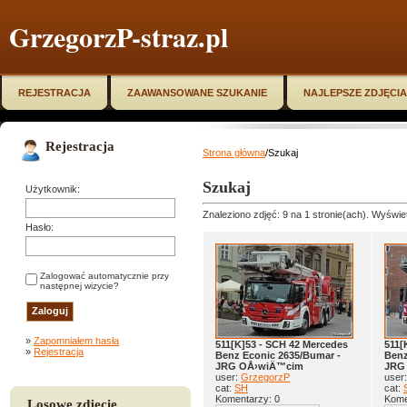
GrzegorzP-straz.pl
REJESTRACJA
ZAAWANSOWANE SZUKANIE
NAJLEPSZE ZDJĘCIA
Rejestracja
Strona główna
/Szukaj
Szukaj
Użytkownik:
Znaleziono zdjęć: 9 na 1 stronie(ach). Wyświet
Hasło:
Zalogować automatycznie przy
następnej wizycie?
»
Zapomniałem hasła
511[K]53 - SCH 42 Mercedes
511[
»
Rejestracja
Benz Econic 2635/Bumar -
Benz
JRG OÅ›wiÄ™cim
JRG
user:
GrzegorzP
user
cat:
SH
cat:
Komentarzy: 0
Kome
Losowe zdjęcie