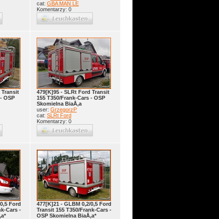
cat:
GBA MAN LE
Komentarzy: 0
 Transit
479[K]95 - SLRt Ford Transit
 - OSP
155 T350/Frank-Cars - OSP
Skomielna BiaÅ‚a
user:
GrzegorzP
cat:
SLRt Ford
Komentarzy: 0
0,5 Ford
477[K]21 - GLBM 0,2/0,5 Ford
nk-Cars -
Transit 155 T350/Frank-Cars -
‚a*
OSP Skomielna BiaÅ‚a*