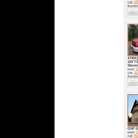
cat:
GB
Koment
479[K]
155 T3
Skomi
user:
G
cat:
SL
Koment
OSP S
user:
G
cat:
Po