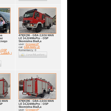
na
479[K]96 - GBA 2,5/16 MAN
kaz
LE 14.224/MoPro - OSP
cznego
Skomielna BiaÅ‚a
user:
GrzegorzP
cat:
GBA MAN LE
o OSP
Komentarzy: 0
 LubieÅ„ i
16 MAN
479[K]96 - GBA 2,5/16 MAN
SP
LE 14.224/MoPro - OSP
Skomielna BiaÅ‚a
user:
GrzegorzP