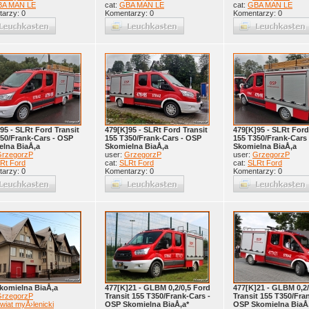
A MAN LE
cat:
GBA MAN LE
cat:
GBA MAN LE
arzy: 0
Komentarzy: 0
Komentarzy: 0
95 - SLRt Ford Transit
479[K]95 - SLRt Ford Transit
479[K]95 - SLRt Ford
50/Frank-Cars - OSP
155 T350/Frank-Cars - OSP
155 T350/Frank-Cars
elna BiaÅ‚a
Skomielna BiaÅ‚a
Skomielna BiaÅ‚a
rzegorzP
user:
GrzegorzP
user:
GrzegorzP
Rt Ford
cat:
SLRt Ford
cat:
SLRt Ford
arzy: 0
Komentarzy: 0
Komentarzy: 0
komielna BiaÅ‚a
477[K]21 - GLBM 0,2/0,5 Ford
477[K]21 - GLBM 0,2/
rzegorzP
Transit 155 T350/Frank-Cars -
Transit 155 T350/Fra
wiat myÅ›lenicki
OSP Skomielna BiaÅ‚a*
OSP Skomielna BiaÅ