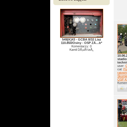
549[K]43 - GCBA 8/32 Liaz
110.850/Osiny - OSP ZÄ…b*
Komentarzy: 0
Kamil DÅ‚uÅ¼eÅ„
10.06.
stadio
techn
user:
G
cat:
Po
ratow
Skomie
OSP K
Koment