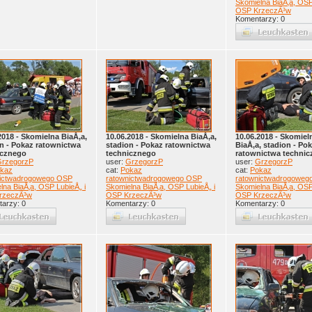
Skomielna BiaÅ‚a, OSP
OSP KrzeczÃ³w
Komentarzy: 0
2018 - Skomielna BiaÅ‚a,
10.06.2018 - Skomielna BiaÅ‚a,
10.06.2018 - Skomiel
n - Pokaz ratownictwa
stadion - Pokaz ratownictwa
BiaÅ‚a, stadion - Po
icznego
technicznego
ratownictwa techni
rzegorzP
user:
GrzegorzP
user:
GrzegorzP
kaz
cat:
Pokaz
cat:
Pokaz
nictwadrogowego OSP
ratownictwadrogowego OSP
ratownictwadrogoweg
lna BiaÅ‚a, OSP LubieÅ„ i
Skomielna BiaÅ‚a, OSP LubieÅ„ i
Skomielna BiaÅ‚a, OSP
rzeczÃ³w
OSP KrzeczÃ³w
OSP KrzeczÃ³w
arzy: 0
Komentarzy: 0
Komentarzy: 0