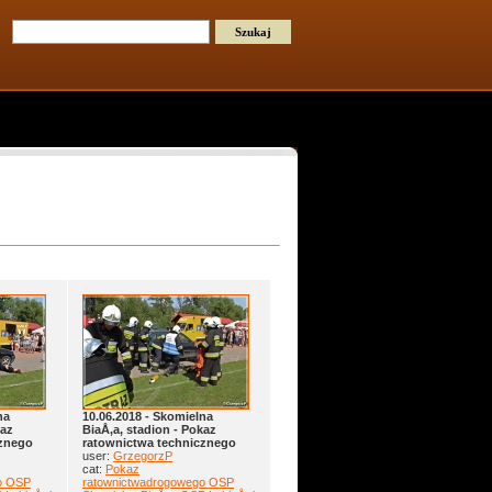
na
10.06.2018 - Skomielna
kaz
BiaÅ‚a, stadion - Pokaz
cznego
ratownictwa technicznego
user:
GrzegorzP
cat:
Pokaz
o OSP
ratownictwadrogowego OSP