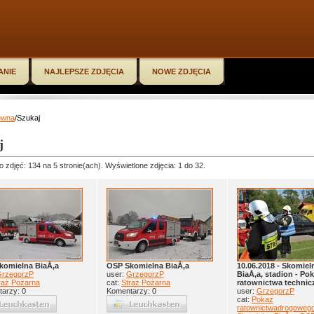
ANIE
NAJLEPSZE ZDJĘCIA
NOWE ZDJĘCIA
ówna
/Szukaj
j
o zdjęć: 134 na 5 stronie(ach). Wyświetlone zdjęcia: 1 do 32.
komielna BiaÅ‚a
OSP Skomielna BiaÅ‚a
10.06.2018 - Skomiel
rzegorzP
user:
GrzegorzP
BiaÅ‚a, stadion - Po
raż Pożarna
cat:
Straż Pożarna
ratownictwa techni
arzy: 0
Komentarzy: 0
user:
GrzegorzP
cat:
Pokaz
ratownictwadrogoweg