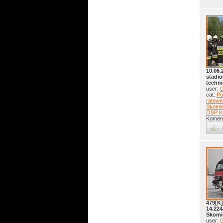
10.06.
stadio
techn
user:
G
cat:
Po
ratow
Skomie
OSP K
Koment
479[K
14.22
Skomi
user:
G