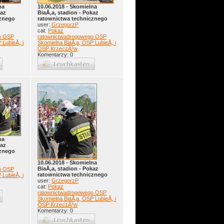
na
10.06.2018 - Skomielna
kaz
BiaÅ‚a, stadion - Pokaz
cznego
ratownictwa technicznego
user:
GrzegorzP
cat:
Pokaz
o OSP
ratownictwadrogowego OSP
 LubieÅ„ i
Skomielna BiaÅ‚a, OSP LubieÅ„ i
OSP KrzeczÃ³w
Komentarzy: 0
na
kaz
cznego
10.06.2018 - Skomielna
BiaÅ‚a, stadion - Pokaz
o OSP
ratownictwa technicznego
 LubieÅ„ i
user:
GrzegorzP
cat:
Pokaz
ratownictwadrogowego OSP
Skomielna BiaÅ‚a, OSP LubieÅ„ i
OSP KrzeczÃ³w
Komentarzy: 0