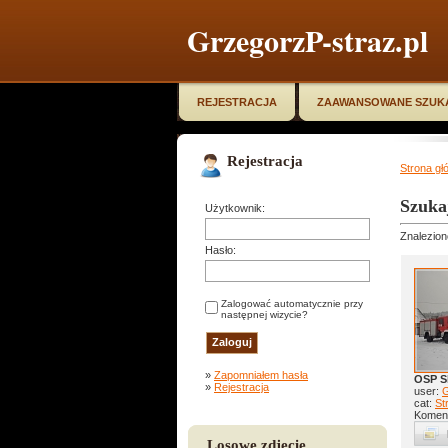
GrzegorzP-straz.pl
REJESTRACJA
ZAAWANSOWANE SZUK
Rejestracja
Strona gł
Szuka
Użytkownik:
Znalezion
Hasło:
Zalogować automatycznie przy
następnej wizycie?
»
Zapomniałem hasła
OSP S
»
Rejestracja
user:
G
cat:
St
Koment
Losowe zdjęcie