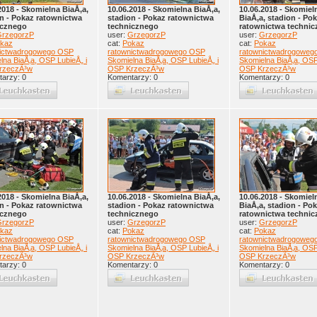
2018 - Skomielna BiaÅ‚a,
10.06.2018 - Skomielna BiaÅ‚a,
10.06.2018 - Skomiel
n - Pokaz ratownictwa
stadion - Pokaz ratownictwa
BiaÅ‚a, stadion - Po
icznego
technicznego
ratownictwa techni
rzegorzP
user:
GrzegorzP
user:
GrzegorzP
kaz
cat:
Pokaz
cat:
Pokaz
nictwadrogowego OSP
ratownictwadrogowego OSP
ratownictwadrogoweg
lna BiaÅ‚a, OSP LubieÅ„ i
Skomielna BiaÅ‚a, OSP LubieÅ„ i
Skomielna BiaÅ‚a, OSP
rzeczÃ³w
OSP KrzeczÃ³w
OSP KrzeczÃ³w
arzy: 0
Komentarzy: 0
Komentarzy: 0
2018 - Skomielna BiaÅ‚a,
10.06.2018 - Skomielna BiaÅ‚a,
10.06.2018 - Skomiel
n - Pokaz ratownictwa
stadion - Pokaz ratownictwa
BiaÅ‚a, stadion - Po
icznego
technicznego
ratownictwa techni
rzegorzP
user:
GrzegorzP
user:
GrzegorzP
kaz
cat:
Pokaz
cat:
Pokaz
nictwadrogowego OSP
ratownictwadrogowego OSP
ratownictwadrogoweg
lna BiaÅ‚a, OSP LubieÅ„ i
Skomielna BiaÅ‚a, OSP LubieÅ„ i
Skomielna BiaÅ‚a, OSP
rzeczÃ³w
OSP KrzeczÃ³w
OSP KrzeczÃ³w
arzy: 0
Komentarzy: 0
Komentarzy: 0