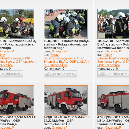
2018 - Skomielna BiaÅ‚a,
10.06.2018 - Skomielna BiaÅ‚a,
10.06.2018 - Skomiel
n - Pokaz ratownictwa
stadion - Pokaz ratownictwa
BiaÅ‚a, stadion - Po
icznego
technicznego
ratownictwa techni
rzegorzP
user:
GrzegorzP
user:
GrzegorzP
kaz
cat:
Pokaz
cat:
Pokaz
nictwadrogowego OSP
ratownictwadrogowego OSP
ratownictwadrogoweg
lna BiaÅ‚a, OSP LubieÅ„ i
Skomielna BiaÅ‚a, OSP LubieÅ„ i
Skomielna BiaÅ‚a, OSP
rzeczÃ³w
OSP KrzeczÃ³w
OSP KrzeczÃ³w
arzy: 0
Komentarzy: 0
Komentarzy: 0
]96 - GBA 2,5/16 MAN LE
479[K]96 - GBA 2,5/16 MAN LE
479[K]96 - GBA 2,5/
4/MoPro - OSP
14.224/MoPro - OSP
LE 14.224/MoPro - O
elna BiaÅ‚a
Skomielna BiaÅ‚a
Skomielna BiaÅ‚a
rzegorzP
user:
GrzegorzP
user:
GrzegorzP