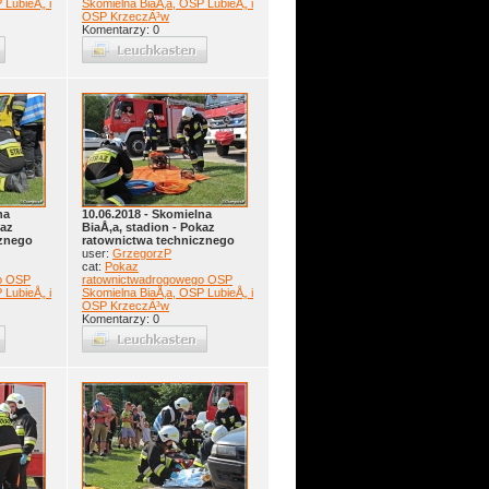
 LubieÅ„ i
Skomielna BiaÅ‚a, OSP LubieÅ„ i
OSP KrzeczÃ³w
Komentarzy: 0
na
10.06.2018 - Skomielna
kaz
BiaÅ‚a, stadion - Pokaz
cznego
ratownictwa technicznego
user:
GrzegorzP
cat:
Pokaz
o OSP
ratownictwadrogowego OSP
 LubieÅ„ i
Skomielna BiaÅ‚a, OSP LubieÅ„ i
OSP KrzeczÃ³w
Komentarzy: 0