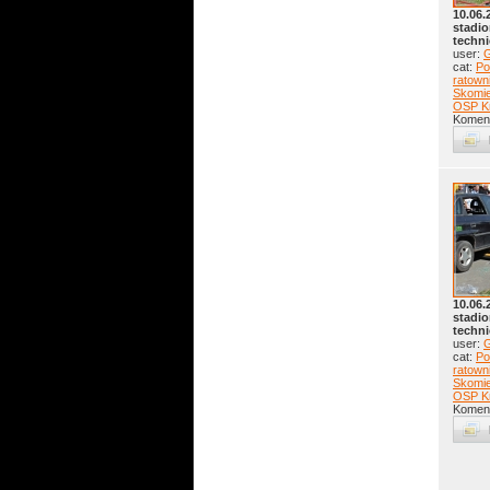
10.06.
stadio
techn
user:
G
cat:
Po
ratow
Skomie
OSP K
Koment
10.06.
stadio
techn
user:
G
cat:
Po
ratow
Skomie
OSP K
Koment