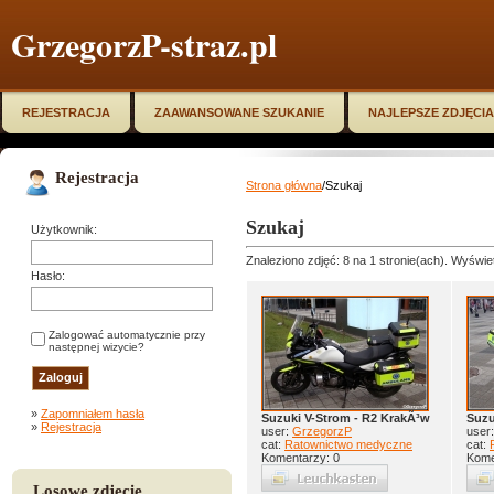
GrzegorzP-straz.pl
REJESTRACJA
ZAAWANSOWANE SZUKANIE
NAJLEPSZE ZDJĘCIA
Rejestracja
Strona główna
/Szukaj
Szukaj
Użytkownik:
Znaleziono zdjęć: 8 na 1 stronie(ach). Wyświet
Hasło:
Zalogować automatycznie przy
następnej wizycie?
»
Zapomniałem hasła
Suzuki V-Strom - R2 KrakÃ³w
Suzu
»
Rejestracja
user:
GrzegorzP
user
cat:
Ratownictwo medyczne
cat:
Komentarzy: 0
Kome
Losowe zdjęcie