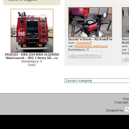
Suzuki V-Strom - R2 KrakÃ³w
Suzu
user:
GrzegorzP
R120
cat:
Ratownictwo medyczne
user
Komentarzy: 0
cat:
Kome
341[K]23 - GBA 2/24 MAN 14.224/ISS
Wawrzaszek - JRG 1 Nowy SÄ…cz
Komentarzy: 0
Gość
Pow
Copyright
Designed by