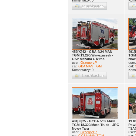
Komentarzy: 0
Kome
459[K]42 - GBA 4/24 MAN
491[
TGM 13.290/Wawrzaszek -
TGM 
OSP Mszana GÃ³rna
Nowy
user:
GrzegorzP
user
cat:
GBA MAN TGM
cat:
Komentarzy: 0
Kome
491[K]25 - GCBA 5/32 MAN
19.0
TGM 18.320/Moto Truck - JRG
Pow
Nowy Targ
''SA
user:
GrzegorzP
user
cat:
GCBA MAN TGM
cat: