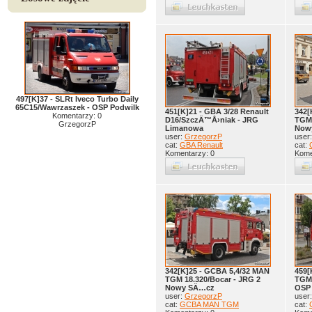
497[K]37 - SLRt Iveco Turbo Daily
65C15/Wawrzaszek - OSP Podwilk
451[K]21 - GBA 3/28 Renault
342[
Komentarzy: 0
D16/SzczÄ™Å›niak - JRG
TGM 
GrzegorzP
Limanowa
Now
user:
GrzegorzP
user
cat:
GBA Renault
cat:
Komentarzy: 0
Kome
342[K]25 - GCBA 5,4/32 MAN
459[
TGM 18.320/Bocar - JRG 2
TGM 
Nowy SÄ…cz
OSP
user:
GrzegorzP
user
cat:
GCBA MAN TGM
cat: