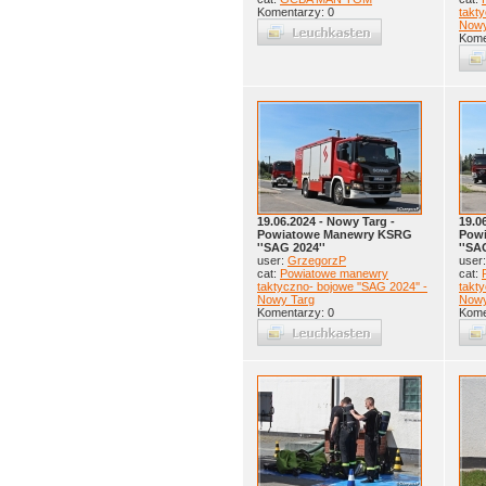
Komentarzy: 0
takty
Nowy
Kome
19.06.2024 - Nowy Targ -
19.0
Powiatowe Manewry KSRG
Pow
''SAG 2024''
''SA
user:
GrzegorzP
user
cat:
Powiatowe manewry
cat:
taktyczno- bojowe ''SAG 2024'' -
takty
Nowy Targ
Nowy
Komentarzy: 0
Kome