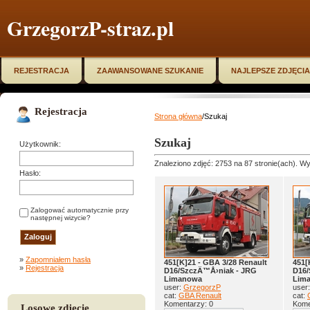
GrzegorzP-straz.pl
REJESTRACJA
ZAAWANSOWANE SZUKANIE
NAJLEPSZE ZDJĘCIA
Rejestracja
Strona główna
/Szukaj
Szukaj
Użytkownik:
Znaleziono zdjęć: 2753 na 87 stronie(ach). Wy
Hasło:
Zalogować automatycznie przy
następnej wizycie?
»
Zapomniałem hasła
451[K]21 - GBA 3/28 Renault
451[
»
Rejestracja
D16/SzczÄ™Å›niak - JRG
D16/
Limanowa
Lim
user:
GrzegorzP
user
cat:
GBA Renault
cat:
Komentarzy: 0
Kome
Losowe zdjęcie