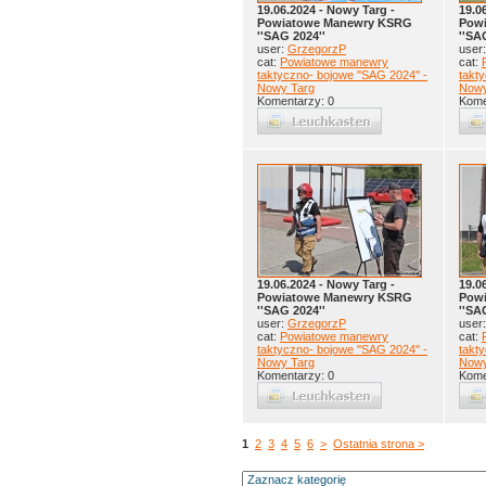
19.06.2024 - Nowy Targ -
19.0
Powiatowe Manewry KSRG
Pow
''SAG 2024''
''SA
user:
GrzegorzP
user
cat:
Powiatowe manewry
cat:
taktyczno- bojowe ''SAG 2024'' -
takty
Nowy Targ
Nowy
Komentarzy: 0
Kome
19.06.2024 - Nowy Targ -
19.0
Powiatowe Manewry KSRG
Pow
''SAG 2024''
''SA
user:
GrzegorzP
user
cat:
Powiatowe manewry
cat:
taktyczno- bojowe ''SAG 2024'' -
takty
Nowy Targ
Nowy
Komentarzy: 0
Kome
1
2
3
4
5
6
>
Ostatnia strona >