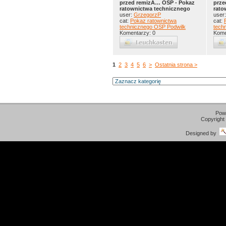
przed remizÄ… OSP - Pokaz
prze
ratownictwa technicznego
rato
user:
GrzegorzP
user
cat:
Pokaz ratownictwa
cat:
technicznego OSP Podwilk
tech
Komentarzy: 0
Kome
1
2
3
4
5
6
>
Ostatnia strona >
Pow
Copyright
Designed by