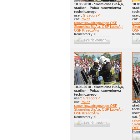
10.06.2018 - Skomielna BiaÅ‚a,
10.0
stadion - Pokaz ratownictwa
stad
technicznego
tech
user:
GrzegorzP
user
cat:
Pokaz
cat:
ratownictwadrogowego OSP
rato
Skomielna BiaÅ‚a, OSP LubieÅ„ i
Skom
OSP KrzeczÃ³w
OSP 
Komentarzy: 0
Kome
10.06.2018 - Skomielna BiaÅ‚a,
stadion - Pokaz ratownictwa
technicznego
user:
GrzegorzP
10.0
cat:
Pokaz
stad
ratownictwadrogowego OSP
tech
Skomielna BiaÅ‚a, OSP LubieÅ„ i
user
OSP KrzeczÃ³w
cat:
Komentarzy: 0
rato
Skom
OSP 
Kome