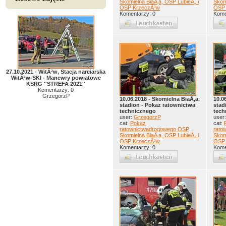
Skomielna BiaÅ‚a, OSP LubieÅ„ i
Skom
OSP KrzeczÃ³w
OSP 
Komentarzy: 0
Kome
27.10.2021 - WitÃ³w, Stacja narciarska
WitÃ³w-SKI - Manewry powiatowe
KSRG ''STREFA 2021''
Komentarzy: 0
GrzegorzP
10.06.2018 - Skomielna BiaÅ‚a,
10.0
stadion - Pokaz ratownictwa
stad
technicznego
tech
user:
GrzegorzP
user
cat:
Pokaz
cat:
ratownictwadrogowego OSP
rato
Skomielna BiaÅ‚a, OSP LubieÅ„ i
Skom
OSP KrzeczÃ³w
OSP 
Komentarzy: 0
Kome