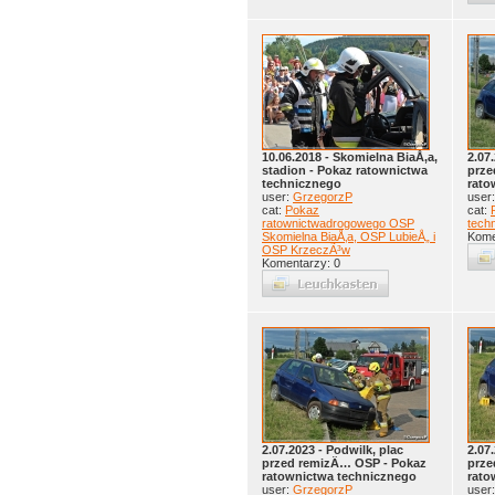
10.06.2018 - Skomielna BiaÅ‚a,
2.07
stadion - Pokaz ratownictwa
prze
technicznego
rato
user:
GrzegorzP
user
cat:
Pokaz
cat:
ratownictwadrogowego OSP
tech
Skomielna BiaÅ‚a, OSP LubieÅ„ i
Kome
OSP KrzeczÃ³w
Komentarzy: 0
2.07.2023 - Podwilk, plac
2.07
przed remizÄ… OSP - Pokaz
prze
ratownictwa technicznego
rato
user:
GrzegorzP
user