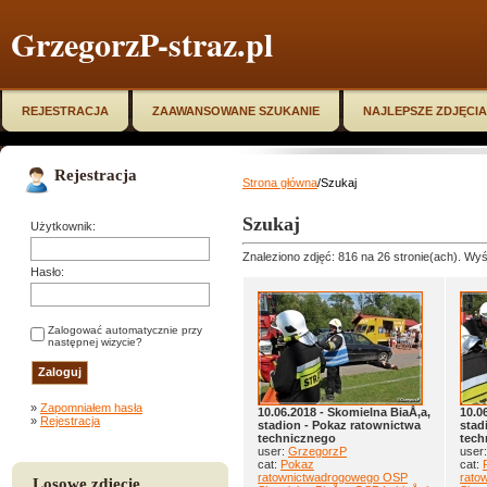
GrzegorzP-straz.pl
REJESTRACJA
ZAAWANSOWANE SZUKANIE
NAJLEPSZE ZDJĘCIA
Rejestracja
Strona główna
/Szukaj
Szukaj
Użytkownik:
Znaleziono zdjęć: 816 na 26 stronie(ach). Wyśw
Hasło:
Zalogować automatycznie przy
następnej wizycie?
»
Zapomniałem hasła
10.06.2018 - Skomielna BiaÅ‚a,
10.0
»
Rejestracja
stadion - Pokaz ratownictwa
stad
technicznego
tech
user:
GrzegorzP
user
cat:
Pokaz
cat:
ratownictwadrogowego OSP
rato
Losowe zdjęcie