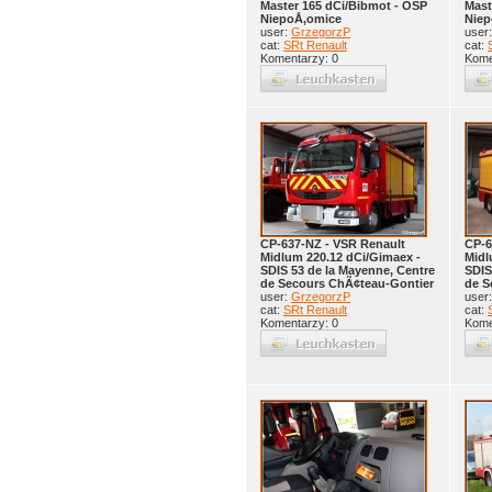
Master 165 dCi/Bibmot - OSP
Mast
NiepoÅ‚omice
Niep
user:
GrzegorzP
user
cat:
SRt Renault
cat:
Komentarzy: 0
Kome
CP-637-NZ - VSR Renault
CP-6
Midlum 220.12 dCi/Gimaex -
Midl
SDIS 53 de la Mayenne, Centre
SDIS
de Secours ChÃ¢teau-Gontier
de S
user:
GrzegorzP
user
cat:
SRt Renault
cat:
Komentarzy: 0
Kome