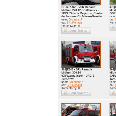
CP-637-NZ - VSR Renault
479[
Midlum 220.12 dCi/Gimaex -
Mast
SDIS 53 de la Mayenne, Centre
OSP
de Secours ChÃ¢teau-Gontier
user
user:
GrzegorzP
cat:
cat:
SRt Renault
Kome
Komentarzy: 0
362[K]43 - SRt Renault
362[
Midlum 300.14
Midl
dXi/Wawrzaszek - JRG 2
dXi/
TarnÃ³w*
Tarn
user:
GrzegorzP
user
cat:
SRt Renault
cat:
Komentarzy: 0
Kome