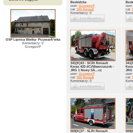
Beskidzka
Besk
user:
GrzegorzP
user
cat:
SRt Renault
cat:
Komentarzy: 0
Kome
OSP Lipnica Wielka- PrzywarÃ³wka
Komentarzy: 0
GrzegorzP
341[K]43 - SCRt Renault
341[
Kerax 420 dCi/Wawrzaszek -
Kera
JRG 1 Nowy SÄ…cz
JRG
user:
GrzegorzP
user
cat:
SRt Renault
cat:
Komentarzy: 0
Kome
569[K]37 - SLRt Renault
569[