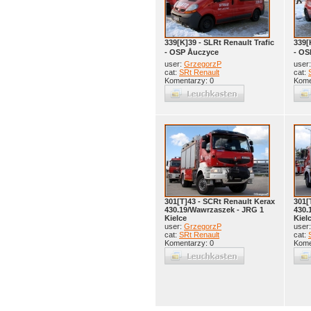
339[K]39 - SLRt Renault Trafic
339[
- OSP Åuczyce
- OS
user:
GrzegorzP
user
cat:
SRt Renault
cat:
Komentarzy: 0
Kome
301[T]43 - SCRt Renault Kerax
301[
430.19/Wawrzaszek - JRG 1
430.
Kielce
Kiel
user:
GrzegorzP
user
cat:
SRt Renault
cat:
Komentarzy: 0
Kome