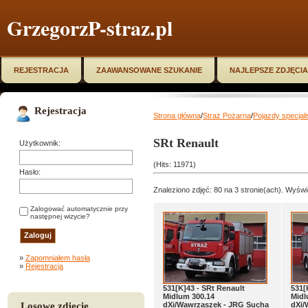
GrzegorzP-straz.pl
REJESTRACJA
ZAAWANSOWANE SZUKANIE
NAJLEPSZE ZDJĘCIA
Rejestracja
Strona główna
/
Straż Pożarna
/
Pojazdy specjal
SRt Renault
Użytkownik:
(Hits: 11971)
Hasło:
Znaleziono zdjęć: 80 na 3 stronie(ach). Wyświe
Zalogować automatycznie przy
następnej wizycie?
»
Zapomniałem hasła
»
Rejestracja
531[K]43 - SRt Renault
531[
Midlum 300.14
Midl
Losowe zdjęcie
dXi/Wawrzaszek - JRG Sucha
dXi/