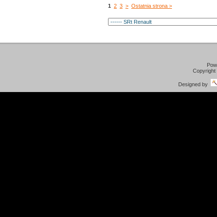
1
2
3
>
Ostatnia strona >
Pow
Copyright
Designed by