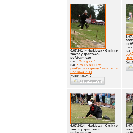
6.07
zawo
poÅ
user
6.07.2014 - Harklowa - Gminne
cat:
zawody sportowo-
poÅ¼
poÅ¼arnicze
Hark
user:
GrzegorzP
Kome
cat:
Zawody sportowo-
poÅ¼arnicze gminy Nowy Targ -
Harklowa 2014
Komentarzy: 0
6.07.2014 - Harklowa - Gminne
6.07
zawody sportowo-
zawo
poÅ¼arnicze
poÅ