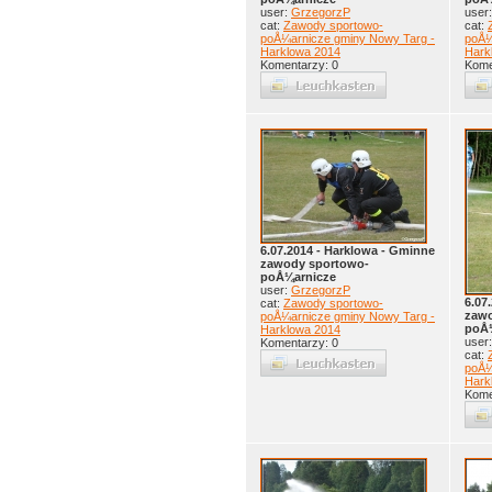
user:
GrzegorzP
user
cat:
Zawody sportowo-
cat:
poÅ¼arnicze gminy Nowy Targ -
poÅ¼
Harklowa 2014
Hark
Komentarzy: 0
Kome
6.07.2014 - Harklowa - Gminne
zawody sportowo-
poÅ¼arnicze
user:
GrzegorzP
6.07
cat:
Zawody sportowo-
zawo
poÅ¼arnicze gminy Nowy Targ -
poÅ
Harklowa 2014
user
Komentarzy: 0
cat:
poÅ¼
Hark
Kome