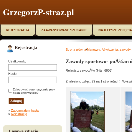
GrzegorzP-straz.pl
REJESTRACJA
ZAAWANSOWANE SZUKANIE
NAJLEPSZE ZDJĘCIA
Rejestracja
Strona główna
/
Manewry, Ä‡wiczenia, zawody, 
Zawody sportowo- poÅ¼arni
Użytkownik:
Relacja z zawodÃ³w (Hits: 6903)
Hasło:
Znaleziono zdjęć: 29 na 1 stronie(ach). Wyświe
Zalogować automatycznie przy
następnej wizycie?
»
Zapomniałem hasła
»
Rejestracja
Losowe zdjęcie