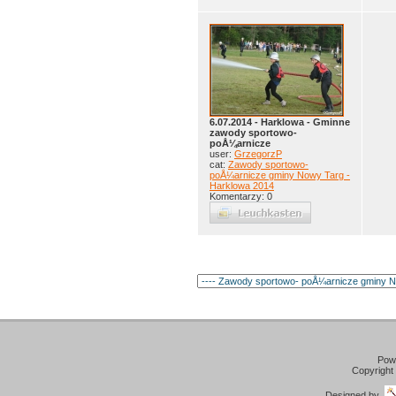
6.07.2014 - Harklowa - Gminne
zawody sportowo-
poÅ¼arnicze
user:
GrzegorzP
cat:
Zawody sportowo-
poÅ¼arnicze gminy Nowy Targ -
Harklowa 2014
Komentarzy: 0
Pow
Copyright
Designed by