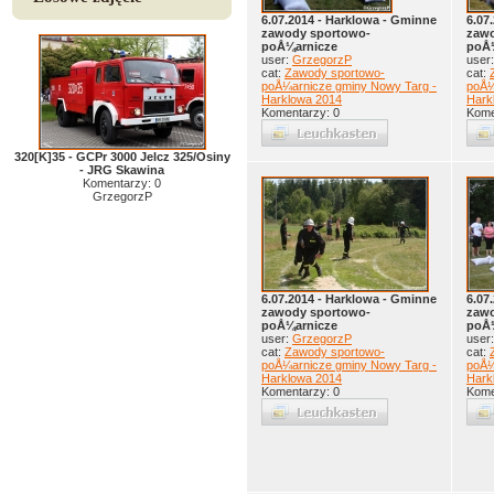
6.07.2014 - Harklowa - Gminne
6.07
zawody sportowo-
zawo
poÅ¼arnicze
poÅ
user:
GrzegorzP
user
cat:
Zawody sportowo-
cat:
poÅ¼arnicze gminy Nowy Targ -
poÅ¼
Harklowa 2014
Hark
Komentarzy: 0
Kome
320[K]35 - GCPr 3000 Jelcz 325/Osiny
- JRG Skawina
Komentarzy: 0
GrzegorzP
6.07.2014 - Harklowa - Gminne
6.07
zawody sportowo-
zawo
poÅ¼arnicze
poÅ
user:
GrzegorzP
user
cat:
Zawody sportowo-
cat:
poÅ¼arnicze gminy Nowy Targ -
poÅ¼
Harklowa 2014
Hark
Komentarzy: 0
Kome