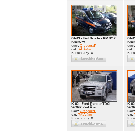
06-03 - Fiat Scudo - KR SOK
06-0
KrakÃ³w
Kra
user:
GrzegorzP
user
cat:
RÃ³Å¼ne
cat:
Komentarzy: 0
Kome
K-02 - Ford Ranger TDCi -
K-02
WOPR KrakÃ³w
WOP
user:
GrzegorzP
user
cat:
RÃ³Å¼ne
cat:
Komentarzy: 0
Kome