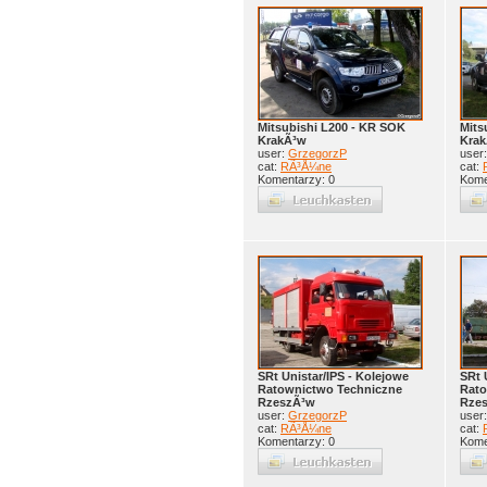
Mitsubishi L200 - KR SOK
Mits
KrakÃ³w
Kra
user:
GrzegorzP
user
cat:
RÃ³Å¼ne
cat:
Komentarzy: 0
Kome
SRt Unistar/IPS - Kolejowe
SRt 
Ratownictwo Techniczne
Rato
RzeszÃ³w
Rze
user:
GrzegorzP
user
cat:
RÃ³Å¼ne
cat:
Komentarzy: 0
Kome