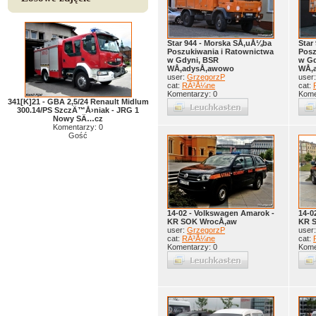
Star 944 - Morska SÅ‚uÅ¼ba
Star
Poszukiwania i Ratownictwa
Posz
w Gdyni, BSR
w Gd
WÅ‚adysÅ‚awowo
WÅ‚
user:
GrzegorzP
user
cat:
RÃ³Å¼ne
cat:
Komentarzy: 0
Kome
341[K]21 - GBA 2,5/24 Renault Midlum
300.14/PS SzczÄ™Å›niak - JRG 1
Nowy SÄ…cz
Komentarzy: 0
Gość
14-02 - Volkswagen Amarok -
14-0
KR SOK WrocÅ‚aw
KR 
user:
GrzegorzP
user
cat:
RÃ³Å¼ne
cat:
Komentarzy: 0
Kome