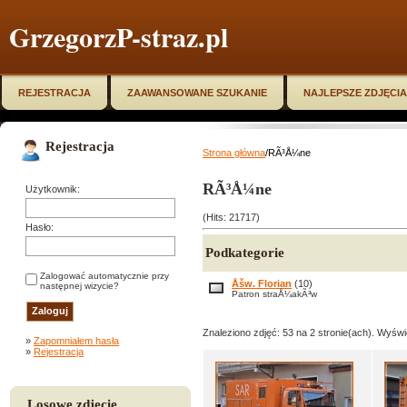
GrzegorzP-straz.pl
REJESTRACJA
ZAAWANSOWANE SZUKANIE
NAJLEPSZE ZDJĘCIA
Rejestracja
Strona główna
/RÃ³Å¼ne
RÃ³Å¼ne
Użytkownik:
(Hits: 21717)
Hasło:
Podkategorie
Zalogować automatycznie przy
Åšw. Florian
(10)
następnej wizycie?
Patron straÅ¼akÃ³w
Znaleziono zdjęć: 53 na 2 stronie(ach). Wyświe
»
Zapomniałem hasła
»
Rejestracja
Losowe zdjęcie