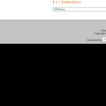
1
2
>
Ostatnia strona >
Pow
Copyright
Designed by