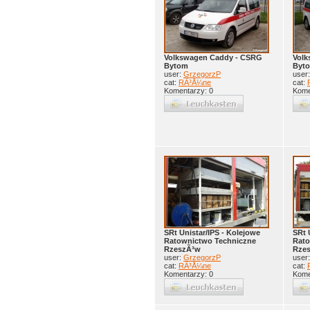
Volkswagen Caddy - CSRG
Volk
Bytom
Byt
user:
GrzegorzP
user
cat:
RÃ³Å¼ne
cat:
Komentarzy: 0
Kome
SRt Unistar/IPS - Kolejowe
SRt 
Ratownictwo Techniczne
Rato
RzeszÃ³w
Rze
user:
GrzegorzP
user
cat:
RÃ³Å¼ne
cat:
Komentarzy: 0
Kome