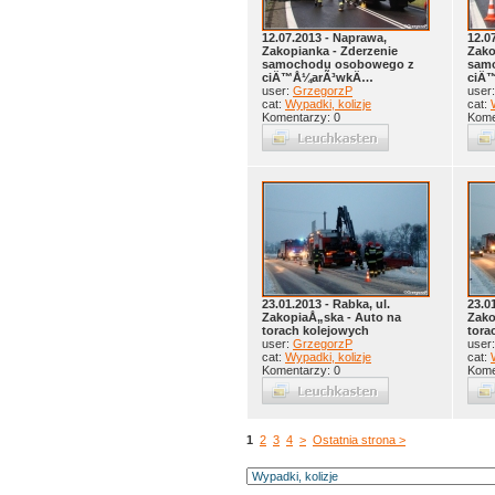
12.07.2013 - Naprawa,
12.0
Zakopianka - Zderzenie
Zako
samochodu osobowego z
sam
ciÄ™Å¼arÃ³wkÄ…
ciÄ
user:
GrzegorzP
user
cat:
Wypadki, kolizje
cat:
Komentarzy: 0
Kome
23.01.2013 - Rabka, ul.
23.0
ZakopiaÅ„ska - Auto na
Zako
torach kolejowych
tora
user:
GrzegorzP
user
cat:
Wypadki, kolizje
cat:
Komentarzy: 0
Kome
1
2
3
4
>
Ostatnia strona >