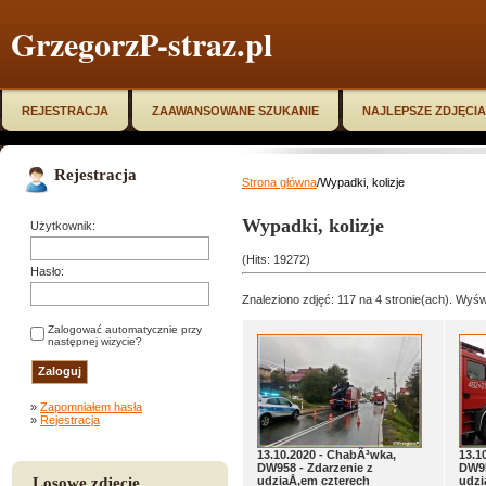
GrzegorzP-straz.pl
REJESTRACJA
ZAAWANSOWANE SZUKANIE
NAJLEPSZE ZDJĘCIA
Rejestracja
Strona główna
/Wypadki, kolizje
Wypadki, kolizje
Użytkownik:
(Hits: 19272)
Hasło:
Znaleziono zdjęć: 117 na 4 stronie(ach). Wyświ
Zalogować automatycznie przy
następnej wizycie?
»
Zapomniałem hasła
»
Rejestracja
13.10.2020 - ChabÃ³wka,
13.1
DW958 - Zdarzenie z
DW95
Losowe zdjęcie
udziaÅ‚em czterech
udzi