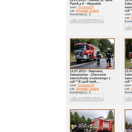
22.07.2013 - Rabka, ul. Jana
12.0
PawÅ‚a II - Wypadek
Zako
user:
GrzegorzP
sam
cat:
Wypadki, kolizje
ciÄ
Komentarzy: 0
user
cat:
Kome
12.07.2013 - Naprawa,
12.0
Zakopianka - Zderzenie
Zako
samochodu osobowego z
sam
ciÄ™Å¼arÃ³wkÄ…
ciÄ
user:
GrzegorzP
user
cat:
Wypadki, kolizje
cat:
Komentarzy: 0
Kome