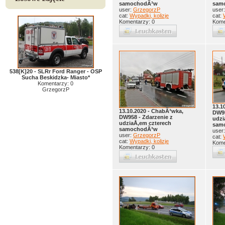
samochodÃ³w
sam
user:
GrzegorzP
user
cat:
Wypadki, kolizje
cat:
Komentarzy: 0
Kome
538[K]20 - SLRr Ford Ranger - OSP
Sucha Beskidzka- Miasto*
Komentarzy: 0
GrzegorzP
13.1
13.10.2020 - ChabÃ³wka,
DW95
DW958 - Zdarzenie z
udzi
udziaÅ‚em czterech
sam
samochodÃ³w
user
user:
GrzegorzP
cat:
cat:
Wypadki, kolizje
Kome
Komentarzy: 0