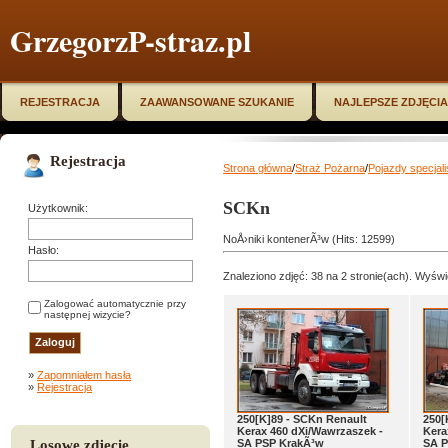
GrzegorzP-straz.pl
REJESTRACJA
ZAAWANSOWANE SZUKANIE
NAJLEPSZE ZDJĘCIA
Rejestracja
Strona główna
/
Straż Pożarna
/
Pojazdy specjal
SCKn
Użytkownik:
NoÅ›niki kontenerÃ³w (Hits: 12599)
Hasło:
Znaleziono zdjęć: 38 na 2 stronie(ach). Wyświe
Zalogować automatycznie przy
następnej wizycie?
»
Zapomniałem hasła
»
Rejestracja
250[K]89 - SCKn Renault
250[
Kerax 460 dXi/Wawrzaszek -
Kera
Losowe zdjęcie
SA PSP KrakÃ³w
SA P