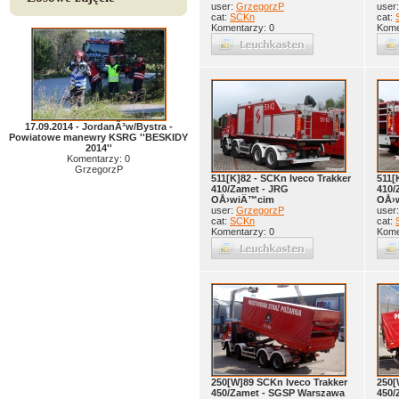
user:
GrzegorzP
user
cat:
SCKn
cat:
Komentarzy: 0
Kome
17.09.2014 - JordanÃ³w/Bystra -
Powiatowe manewry KSRG ''BESKIDY
2014''
Komentarzy: 0
GrzegorzP
511[K]82 - SCKn Iveco Trakker
511[
410/Zamet - JRG
410/
OÅ›wiÄ™cim
OÅ›
user:
GrzegorzP
user
cat:
SCKn
cat:
Komentarzy: 0
Kome
250[W]89 SCKn Iveco Trakker
250[
450/Zamet - SGSP Warszawa
450/