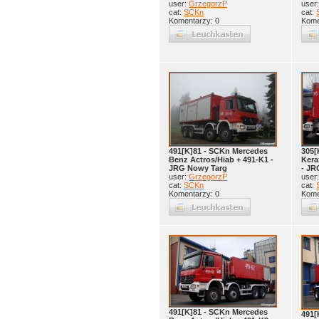
user:
GrzegorzP
user
cat:
SCKn
cat:
Komentarzy: 0
Kome
491[K]81 - SCKn Mercedes
305[
Benz Actros/Hiab + 491-K1 -
Kera
JRG Nowy Targ
- JR
user:
GrzegorzP
user
cat:
SCKn
cat:
Komentarzy: 0
Kome
491[K]81 - SCKn Mercedes
491[