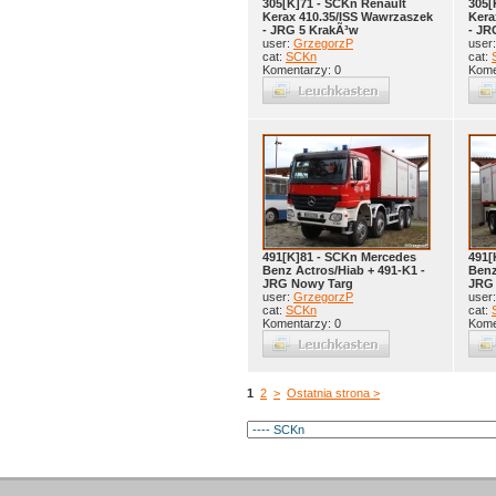
305[K]71 - SCKn Renault
305[
Kerax 410.35/ISS Wawrzaszek
Kera
- JRG 5 KrakÃ³w
- JR
user:
GrzegorzP
user
cat:
SCKn
cat:
Komentarzy: 0
Kome
491[K]81 - SCKn Mercedes
491[
Benz Actros/Hiab + 491-K1 -
Benz
JRG Nowy Targ
JRG
user:
GrzegorzP
user
cat:
SCKn
cat:
Komentarzy: 0
Kome
1
2
>
Ostatnia strona >