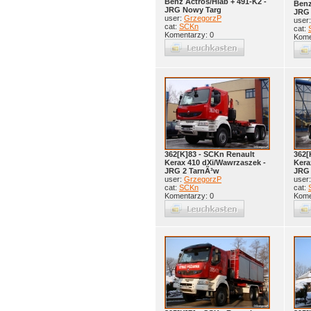
Benz Actros/Hiab + 491-K2 -
Benz
JRG Nowy Targ
JRG
user:
GrzegorzP
user
cat:
SCKn
cat:
Komentarzy: 0
Kome
362[K]83 - SCKn Renault
362[
Kerax 410 dXi/Wawrzaszek -
Kera
JRG 2 TarnÃ³w
JRG 
user:
GrzegorzP
user
cat:
SCKn
cat:
Komentarzy: 0
Kome