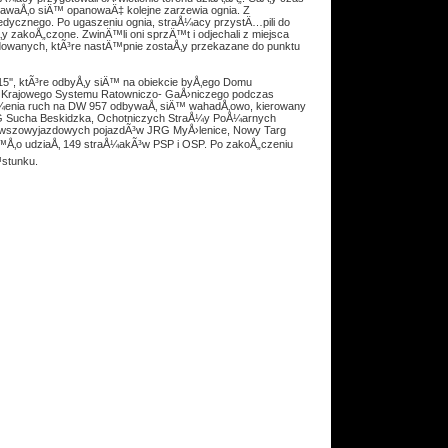
awaÅ‚o siÄ™ opanowaÄ‡ kolejne zarzewia ognia. Z
dycznego. Po ugaszeniu ognia, straÅ¼acy przystÄ…pili do
y zakoÅ„czone. ZwinÄ™li oni sprzÄ™t i odjechali z miejsca
dowanych, ktÃ³re nastÄ™pnie zostaÅ‚y przekazane do punktu
', ktÃ³re odbyÅ‚y siÄ™ na obiekcie byÅ‚ego Domu
w Krajowego Systemu Ratowniczo- GaÅ›niczego podczas
oÅ¼enia ruch na DW 957 odbywaÅ‚ siÄ™ wahadÅ‚owo, kierowany
JRG Sucha Beskidzka, Ochotniczych StraÅ¼y PoÅ¼arnych
rwszowyjazdowych pojazdÃ³w JRG MyÅ›lenice, Nowy Targ
™Å‚o udziaÅ‚ 149 straÅ¼akÃ³w PSP i OSP. Po zakoÅ„czeniu
™stunku.