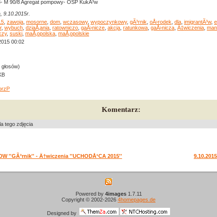
- M 90/8 Agregat pompowy- OSP KukÃ³w
, 9.10.2015r.
15
,
zawoja
,
mosorne
,
dom
,
wczasowy
,
wypoczynkowy
,
gÃ³rnik
,
oÅ›rodek
,
dla
,
imigrantÃ³w
,
e
r
,
wybuch
,
dziaÅ‚ania
,
ratowniczo
,
gaÅ›nicze
,
akcja
,
ratunkowa
,
gaÅ›nicza
,
Ä‡wiczenia
,
man
czy
,
suski
,
maÅ‚opolska
,
maÅ‚opolskie
2015 00:02
0 głosów)
KB
orzP
Komentarz:
a tego zdjęcia
 DW ''GÃ³rnik'' - Ä†wiczenia ''UCHODÅ¹CA 2015''
9.10.201
Powered by
4images
1.7.11
Copyright © 2002-2026
4homepages.de
Designed by