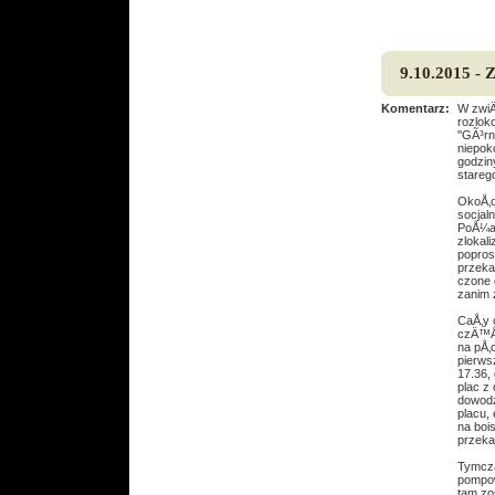
9.10.2015 -
Komentarz:
W zwiÄ
rozlok
''GÃ³r
niepok
godzin
starego
OkoÅ‚o
socjal
PoÅ¼ar
zlokal
popros
przeka
czone 
zanim 
CaÅ‚y 
czÄ™Å›
na pÅ‚
pierws
17.36,
plac z
dowodz
placu,
na boi
przeka
Tymcza
pompow
tam zo