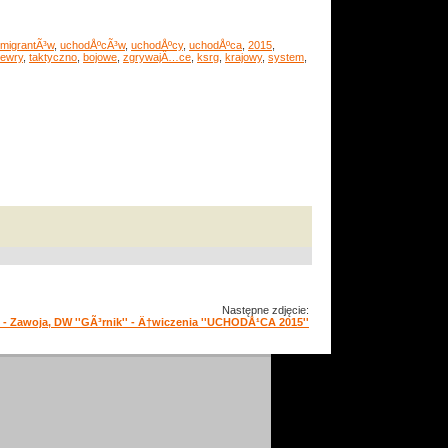
migrantÃ³w
,
uchodÅºcÃ³w
,
uchodÅºcy
,
uchodÅºca
,
2015
,
ewry
,
taktyczno
,
bojowe
,
zgrywajÄ…ce
,
ksrg
,
krajowy
,
system
,
Następne zdjęcie:
5 - Zawoja, DW ''GÃ³rnik'' - Ä†wiczenia ''UCHODÅ¹CA 2015''