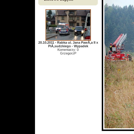
20.10.2011 - Rabka ul. Jana PawÅ‚a II x
PiÅ‚sudzkiego - Wypadek
Komentarzy: 0
GrzegorzP