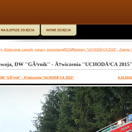
NAJLEPSZE ZDJĘCIA
NOWE ZDJĘCIA
y, Ä‡wiczenia, zawody, pokazy, prezentacje
/
2015
/
Manewry ''UCHODÅ¹CA 2015'' - Zawoja, D
Zawoja, DW ''GÃ³rnik'' - Ä†wiczenia ''UCHODÅ¹CA 2015'
 DW ''GÃ³rnik'' - Ä†wiczenia ''UCHODÅ¹CA 2015''
9.10.201