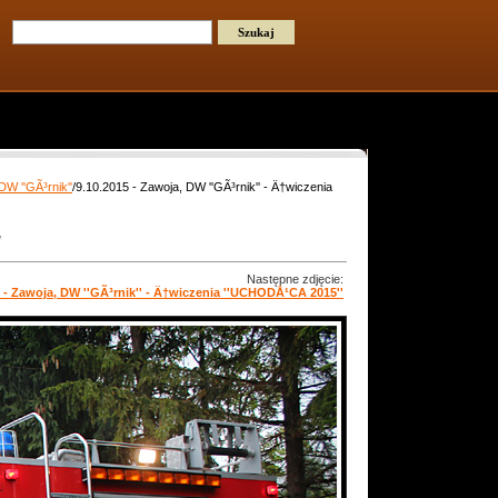
W ''GÃ³rnik''
/9.10.2015 - Zawoja, DW ''GÃ³rnik'' - Ä†wiczenia
'
Następne zdjęcie:
5 - Zawoja, DW ''GÃ³rnik'' - Ä†wiczenia ''UCHODÅ¹CA 2015''