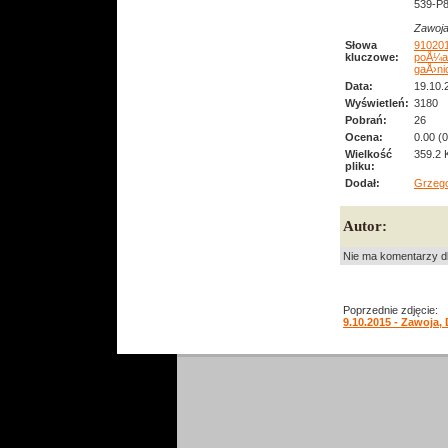
539-P8
Zawoja
Słowa
91020
kluczowe:
poÅ¼a
gaÅ›ni
Data:
19.10.
Wyświetleń:
3180
Pobrań:
26
Ocena:
0.00 (
Wielkość
359.2 
pliku:
Dodał:
Grzeg
Autor:
Nie ma komentarzy dl
Poprzednie zdjęcie:
9.10.2015 - Zawoja,