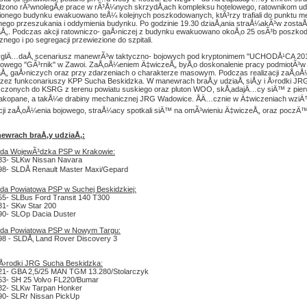
zono rÃ³wnolegÅ‚e prace w rÃ³Å¼nych skrzydÅ‚ach kompleksu hotelowego, ratownikom ud
onego budynku ewakuowano teÅ¼ kolejnych poszkodowanych, ktÃ³rzy trafiali do punktu me
nego przeszukania i oddymienia budynku. Po godzinie 19.30 dziaÅ‚ania straÅ¼akÃ³w zostaÅ‚
aÅ„. Podczas akcji ratowniczo- gaÅ›niczej z budynku ewakuowano okoÅ‚o 25 osÃ³b poszko
nego i po segregacji przewiezione do szpitali.
glÄ…daÅ‚ scenariusz manewrÃ³w taktyczno- bojowych pod kryptonimem ''UCHODÅ¹CA 2015'
wego ''GÃ³rnik'' w Zawoi. ZaÅ‚oÅ¼eniem Ä‡wiczeÅ„ byÅ‚o doskonalenie pracy podmiotÃ³
aÅ„ gaÅ›niczych oraz przy zdarzeniach o charakterze masowym. Podczas realizacji zaÅ‚
rzez funkconariuszy KPP Sucha Beskidzka. W manewrach braÅ‚y udziaÅ‚ siÅ‚y i Å›rodki 
zonych do KSRG z terenu powiatu suskiego oraz pluton WOO, skÅ‚adajÄ…cy siÄ™ z pie
akopane, a takÅ¼e drabiny mechanicznej JRG Wadowice. ÅÄ…cznie w Ä‡wiczeniach wziÄ
acji zaÅ‚oÅ¼enia bojowego, straÅ¼acy spotkali siÄ™ na omÃ³wieniu Ä‡wiczeÅ„ oraz poczÄ
ewrach braÅ‚y udziaÅ‚:
da WojewÃ³dzka PSP w Krakowie:
83- SLKw Nissan Navara
98- SLDÅ Renault Master Maxi/Gepard
a Powiatowa PSP w Suchej Beskidzkiej:
55- SLBus Ford Transit 140 T300
81- SKw Star 200
90- SLOp Dacia Duster
da Powiatowa PSP w Nowym Targu:
98 - SLDÅ‚ Land Rover Discovery 3
i Å›rodki JRG Sucha Beskidzka:
21- GBA 2,5/25 MAN TGM 13.280/Stolarczyk
53- SH 25 Volvo FL220/Bumar
82- SLKw Tarpan Honker
90- SLRr Nissan PickUp