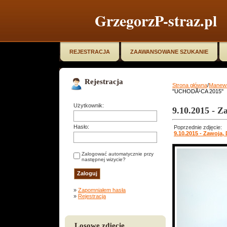
GrzegorzP-straz.pl
REJESTRACJA
ZAAWANSOWANE SZUKANIE
Rejestracja
Strona główna
/
Manewr
''UCHODÅ¹CA 2015''
Użytkownik:
9.10.2015 - 
Hasło:
Poprzednie zdjęcie:
9.10.2015 - Zawoja,
Zalogować automatycznie przy
następnej wizycie?
»
Zapomniałem hasła
»
Rejestracja
Losowe zdjęcie