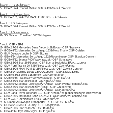
i Å›rodki JRG MyÅ›lenice:
22- GBA 2,5/24 Renault Midlum 300.14 DXi/SzczÄ™Å›niak
i Å›rodki JRG Nowy Targ:
21- GCBAPr 2,5/24+250 MAN LE 280 B/SzczÄ™Å›niak
i Å›rodki JRG Zakopane:
21- GBA 2,5/24 Renault Midlum 300.14 DXi/SzczÄ™Å›niak
i Å›rodki JRG Wadowice:
51- SD 30 Iveco EuroFire 160E30/Magirus
i Å›rodki OSP KSRG:
22- GBA 2,7/28 Mercedes Benz Atego 1429/Bocar- OSP Naprawa
24- GCBA 4/32 Mercedes Benz Atego 1539/Moto Truck- OSP Osielec
30- GLM Daewoo Lublin 3- OSP Sidzina
32- GBA 4/24 Mercedes Benz Atego 1328/Rosenbauer- OSP Skawica Centrum
35- GCBA 5/32 Scania P400/Wawrzaszek- OSP Stryszawa
37- GBA 2,5/16 Star 266/Bonex- OSP Sucha Beskidzka BÅ‚Ä…dzonka
40- GLM Ford Transit 90 T350/Stolarczyk- OSP ZacheÅ‚mna
43- GBA 2,5/25 MAN TGM 13.280/Stolarczyk- OSP Zawoja Centrum
44- GBA 2/24 Magirus Deutz 130D9/Zeppelin- OSP Zawoja Dolna
46- GCBA 5,5/32 Jelcz 315/Bonex- OSP Zembrzyce
51- GCBA 5/36 - Scania P400/Wawrzaszek- OSP BiaÅ‚ka
54- GBA 2,5/16 Star 266/Bocar- OSP BieÅ„kÃ³wka
56- GCBA 5/32 Scania P360/SzczÄ™Å›niak- OSP Bystra PodhalaÅ„ska
60- GBA 2,5/16 Star 266/SzczÄ™Å›niak- OSP Grzechynia
65- GCBA 5/32 Scania P340/SzczÄ™Å›niak- OSP JordanÃ³w
67- GLM Land Rover Defender 110- OSP KrzeszÃ³w (zabezpieczenie logistyczne)
69- GBA 2,5/16 Mercedes Benz 1222/GFT- OSP MakÃ³w PodhalaÅ„ski
73- GLM GAZ Gazela/Moto Truck- OSP KurÃ³w
74- SLRmed Volkswagen Transporter T4- GRM OSP KurÃ³w
77- GCBA 6/24 MAN LE/Osiny- OSP Toporzysko
79- GBA 2,5/16 Star 244/JZS- OSP BudzÃ³w
82- GBA 4/36 Steyr 791/Ziegler- OSP KukÃ³w