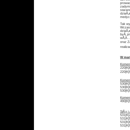
prowad
zadymi
staran
dziaÅ‚
medycz
Tak wy
Wczaso
dziaÅ‚
byÅ‚ p
wÅ‚Ä…c
oraz Z
realiz
W man
Komen
220[K]
220[K]
Komend
530[K]
530[K]
530[K]
Komen
490[K]
SiÅ‚y 
531[K]
531[K]
531[K]
531[K]