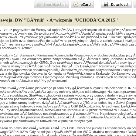
 Zawoja, DW ''GÃ³rnik'' - Ä†wiczenia ''UCHODÅ¹CA 2015''
…zku z przybyciem do Europy fali uchodÅºcÃ³w i przydzieleniem ich do krajÃ³w czÅ‚onkowski
owane w caÅ‚ym kraju. Do akcji przyÅ‚Ä…czyÅ‚ siÄ™ rÃ³wnieÅ¼ powiat suski, ktÃ³ry pr
nik'' w Zawoi. Przymusowe przyjmowanie uchodÅºcÃ³w nie podobaÅ‚o siÄ™ lokalnej spoÅ‚ecz
oje, co jakiÅ› czas dochodziÅ‚o do atakÃ³w na przyjezdnych. Jedna z takich sytuacji miaÅ‚a
y 17. nieznani sprawcy podÅ‚oÅ¼yli Å‚adunki zapalajÄ…ce w rÃ³Å¼nych czÄ™Å›ciach zast
 hotelowca ''GÃ³rnik''.
 godziny 17. Stanowisko Kierowania Komendanta Powiatowego w Suchej Beskidzkiej przyjÄ
nego w Zawoi. Pod wskazany adres zadysponowano siÅ‚y i Å›rodki suskiej Jednostki Ratow
nych wÅ‚Ä…czonych do KSRG. Gdy straÅ¼acy przystÄ™powali do dziaÅ‚aÅ„ ratowniczo- gaÅ›
izowane w innych czÄ™Å›ciach oÅ›rodka. KierujÄ…cy DziaÅ‚aniem Ratowniczym niezwÅ‚oc
iÅ‚ o zadysponowanie dodatkowych siÅ‚ i Å›rodkÃ³w. Na miejsce zadysponowano kolejne je
zana do Stanowiska Kierowania Komendanta WojewÃ³dzkiego w Krakowie. Do Zawoi wyru
do WojewÃ³dzkiego Odwodu Operacyjnego. WedÅ‚ug informacji uzyskanych na miejscu po
zostaÅ‚ on caÅ‚kowicie objÄ™ty pÅ‚omieniami.
czas trwaÅ‚y dziaÅ‚ania pierwszego plutonu przy gÅ‚Ã³wnym budynku. Na polecenie KDR-a r
Ä‡ straÅ¼akÃ³w zakÅ‚adaÅ‚a aparaty ochrony ukÅ‚adu oddechowego. Na placu sprawiono
onÄ…ce poddasze. StraÅ¼acy zbudowali zasilanie wodne, przy pomocy drabiny przystawnej
za osoba poszkodowana. ZostaÅ‚a ona ewakuowana na ziemiÄ™ i przekazana ratownikom, ce
 gdy z jednej strony budynku dziaÅ‚ali juÅ¼ straÅ¼acy z JRG oraz ochotnicy z Zawoi Cent
 drugiej strony hotelowca wjechaÅ‚y zastÄ™py z OSP BÅ‚Ä…dzonka, Grzechynia, BieÅ„kÃ
Ä…cy dziaÅ‚aniami nakazaÅ‚ niezwÅ‚ocznie ubranie AOUO przez ratownikÃ³w. ChwilÄ™ p
 ewakuowano teÅ¼ kolejnego poszkodowanego z drugiego piÄ™tra. Na miejsce dojechaÅ‚
sku szkolnym. Na polecenie dowodzÄ…cego akcjÄ…, jeden z ratownikÃ³w rozciÄ…Å‚ zestal
zywania poszkodowanych ratownikom w punkcie medycznym.
sem do Zawoi docieraÅ‚y kolejne zastÄ™py OSP, utworzono punkty czerpania wody na poblis
ego OSP KukÃ³w. Gdy na miejscu zjawiÅ‚ siÄ™ pluton WOO, drabina mechaniczna z Wadow
staÅ‚a sprawiona, podano prÄ…d wody z kosza. Ze wzglÄ™du na zapadajÄ…cy zmrok straÅ¼