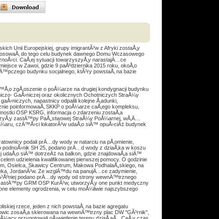
ch Unii Europejskiej, grupy imigrantÃ³w z Afryki zostaÅ‚y
zystosowaÅ‚ do tego celu budynek dawnego Domu Wczasowego
noÅ›ci. CaÅ‚ej sytuacji towarzyszyÅ‚y narastajÄ…ce
 miejsce w Zawoi, gdzie 9 paÅºdziernika 2015 roku, okoÅ‚o
Ä™pczego budynku socjalnego, ktÃ³ry powstaÅ‚ na bazie
™Å‚o zgÅ‚oszenie o poÅ¼arze na drugiej kondygnacji budynku
niczo- GaÅ›niczej oraz okolicznych Ochotniczych StraÅ¼y
niczych, napastnicy odpalili kolejne Å‚adunki,
znie poinformowaÅ‚ SKKP o poÅ¼arze caÅ‚ego kompleksu,
dnostki OSP KSRG, informacja o zdarzeniu zostaÅ‚a
szyÅ‚y zastÄ™py PaÅ„stwowej StraÅ¼y PoÅ¼arnej, wÅ‚Ä…
Å¼aru, czÄ™Å›ci lokatorÃ³w udaÅ‚o siÄ™ opuÅ›ciÄ‡ budynek
atownicy podali prÄ…dy wody w natarciu na pÅ‚omienie,
 podnoÅ›nik SH 25, podano prÄ…d wody z dziaÅ‚ka w koszu
 udaÅ‚o siÄ™ dotrzeÄ‡ na balkon, gdzie znajdowaÅ‚a siÄ™
lem udzielenia kwalifikowanej pierwszej pomocy. O godzinie
rum, Osielca, Skawicy Centrum, Makowa PodhalaÅ„skiego, na
³wka, JordanÃ³w. Ze wzglÄ™du na panujÄ…ce zadymienie,
Ã³Åºniej podano prÄ…dy wody od strony wewnÄ™trznego
y zastÄ™py GRM OSP KurÃ³w, utworzyÅ‚y one punkt medyczny
one elementy ogrodzenia, w celu moÅ¼liwie najszybszego
kiej rzece, jeden z nich powstaÅ‚ na bazie agregatu
ic zosaÅ‚a skierowana na wewnÄ™trzny plac DW ''GÃ³rnik'',
acy przygotowali oÅ›wietlenie terenu dziaÅ‚aÅ„. CaÅ‚y czas