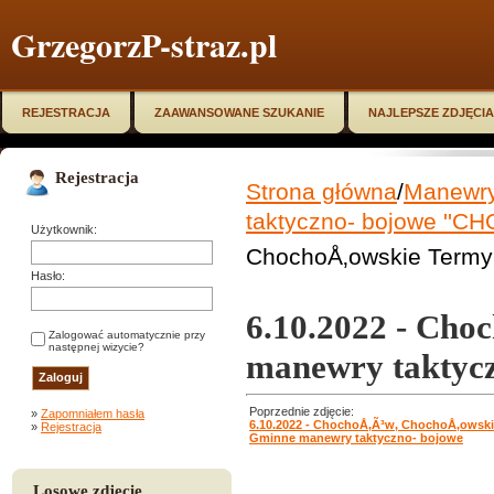
GrzegorzP-straz.pl
REJESTRACJA
ZAAWANSOWANE SZUKANIE
NAJLEPSZE ZDJĘCIA
Rejestracja
Strona główna
/
Manewry,
taktyczno- bojowe ''
Użytkownik:
ChochoÅ‚owskie Termy
Hasło:
6.10.2022 - Cho
Zalogować automatycznie przy
następnej wizycie?
manewry taktyc
Poprzednie zdjęcie:
»
Zapomniałem hasła
6.10.2022 - ChochoÅ‚Ã³w, ChochoÅ‚owski
»
Rejestracja
Gminne manewry taktyczno- bojowe
Losowe zdjęcie