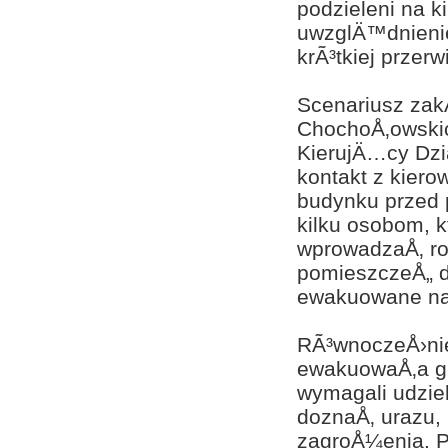
podzieleni na k
uwzglÄ™dnienie
krÃ³tkiej przer
Scenariusz za
ChochoÅ‚owskic
KierujÄ…cy Dzi
kontakt z kiero
budynku przed 
kilku osobom, k
wprowadzaÅ‚ rot
pomieszczeÅ„ d
ewakuowane na 
RÃ³wnoczeÅ›nie,
ewakuowaÅ‚a g
wymagali udzie
doznaÅ‚ urazu,
zagroÅ¼enia. P