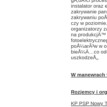
gÅ‚oÅ›ci proce
instalator ora
zakrywanie pane
zakrywaniu poÅ
czy w poziomie
organizatorzy 
na produkcjÄ™ 
fotoelektryczn
poÅ¼arÃ³w w ob
bieÅ¼Ä…co odc
uszkodzeÅ„.
W manewrach w
Rozjemcy i org
KP PSP Nowy T