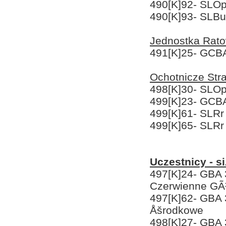
490[K]92- SLOp
490[K]93- SLBu
Jednostka Rato
491[K]25- GCB
Ochotnicze St
498[K]30- SLOp
499[K]23- GCB
499[K]61- SLRr
499[K]65- SLRr
Uczestnicy - s
497[K]24- GBA
Czerwienne GÃ
497[K]62- GBA 
Åšrodkowe
498[K]27- GBA 