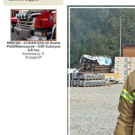
499[K]82 - GCBAM 5/32+16 Scania
P410/Wawrzaszek - OSP Zubrzyca
GÃ³rna
Komentarzy: 0
GrzegorzP