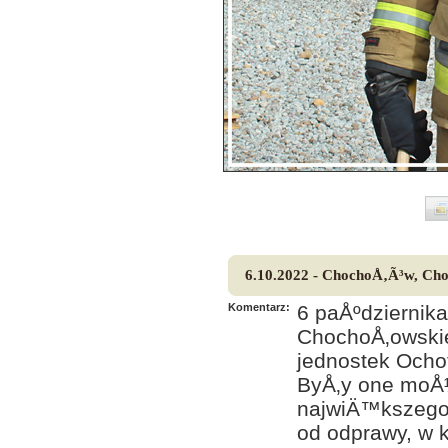
6.10.2022 - ChochoÅ‚Ã³w, Ch
Komentarz:
6 paÅºdziernik
ChochoÅ‚owski
jednostek Ocho
ByÅ‚y one moÅ¼
najwiÄ™kszego 
od odprawy, w 