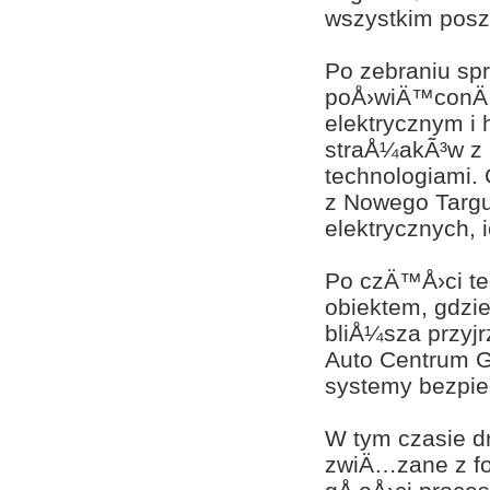
wszystkim posz
Po zebraniu sp
poÅ›wiÄ™conÄ…
elektrycznym i
straÅ¼akÃ³w z
technologiami.
z Nowego Targu
elektrycznych,
Po czÄ™Å›ci te
obiektem, gdzie
bliÅ¼sza przyjr
Auto Centrum G
systemy bezpie
W tym czasie d
zwiÄ…zane z fo