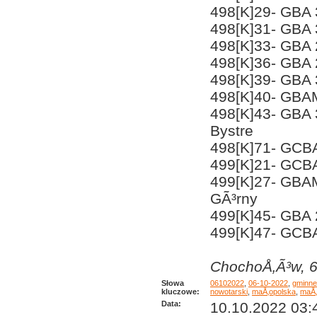
498[K]29- GBA 
498[K]31- GBA 
498[K]33- GBA 
498[K]36- GBA 
498[K]39- GBA 
498[K]40- GBAM
498[K]43- GBA
Bystre
498[K]71- GCB
499[K]21- GCBA
499[K]27- GBA
GÃ³rny
499[K]45- GBA 
499[K]47- GCB
ChochoÅ‚Ã³w, 6
Słowa
06102022
,
06-10-2022
,
gminne
kluczowe:
nowotarski
,
maÅ‚opolska
,
maÅ‚
Data:
10.10.2022 03: