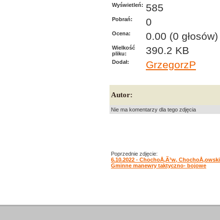
Wyświetleń:
585
Pobrań:
0
Ocena:
0.00 (0 głosów)
Wielkość
390.2 KB
pliku:
Dodał:
GrzegorzP
Autor:
Nie ma komentarzy dla tego zdjęcia
Poprzednie zdjęcie:
6.10.2022 - ChochoÅ‚Ã³w, ChochoÅ‚owski
Gminne manewry taktyczno- bojowe