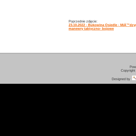
Poprzednie zdjęcie:
23.10.2022 - Bukowina Osiedle - MiÄ™dz
manewry taktyczno- bojowe
Pow
Copyright
Designed by