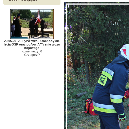
20.05.2012 - PyzÃ³wka - Obchody 80-
lecia OSP oraz poÅ›wiÄ™cenie wozu
bojowego
Komentarzy: 0
GrzegorzP