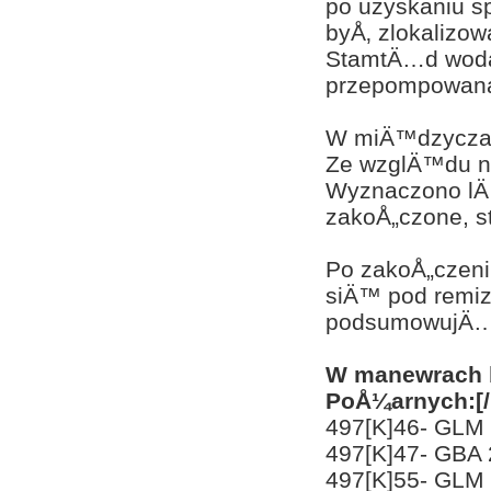
po uzyskaniu s
byÅ‚ zlokalizo
StamtÄ…d woda
przepompowana 
W miÄ™dzyczas
Ze wzglÄ™du na
Wyznaczono lÄ…
zakoÅ„czone, s
Po zakoÅ„czeni
siÄ™ pod remi
podsumowujÄ…
W manewrach b
PoÅ¼arnych:[/
497[K]46- GLM
497[K]47- GBA 
497[K]55- GLM