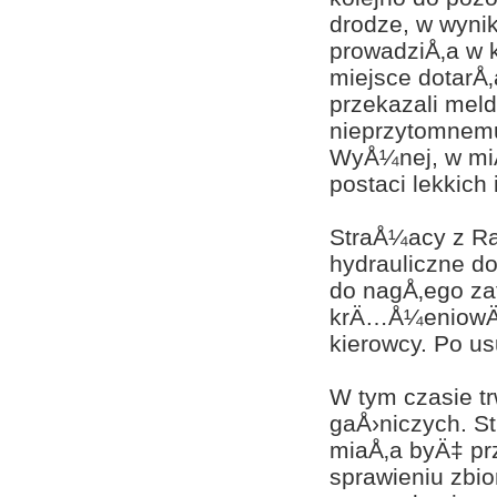
drodze, w wyni
prowadziÅ‚a w 
miejsce dotarÅ‚
przekazali mel
nieprzytomnem
WyÅ¼nej, w miÄ
postaci lekkich
StraÅ¼acy z Ra
hydrauliczne d
do nagÅ‚ego za
krÄ…Å¼eniowÄ…
kierowcy. Po u
W tym czasie t
gaÅ›niczych. St
miaÅ‚a byÄ‡ pr
sprawieniu zbi