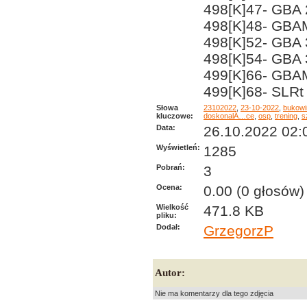
498[K]47- GBA 
498[K]48- GBAM
498[K]52- GBA 
498[K]54- GBA 
499[K]66- GBA
499[K]68- SLRt
Słowa
23102022
,
23-10-2022
,
bukowi
kluczowe:
doskonalÄ…ce
,
osp
,
trening
,
s
Data:
26.10.2022 02:
Wyświetleń:
1285
Pobrań:
3
Ocena:
0.00 (0 głosów)
Wielkość
471.8 KB
pliku:
Dodał:
GrzegorzP
Autor:
Nie ma komentarzy dla tego zdjęcia