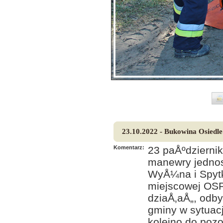
23.10.2022 - Bukowina Osied
Komentarz:
23 paÅºdzierni
manewry jednos
WyÅ¼na i Spyt
miejscowej OSP
dziaÅ‚aÅ„, odb
gminy w sytuac
kolejno do poz