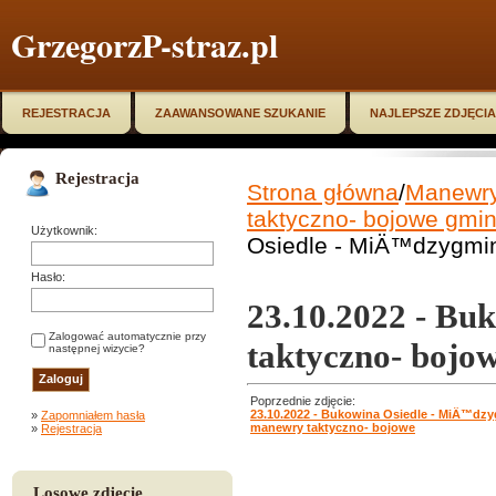
GrzegorzP-straz.pl
REJESTRACJA
ZAAWANSOWANE SZUKANIE
NAJLEPSZE ZDJĘCIA
Rejestracja
Strona główna
/
Manewry,
taktyczno- bojowe gmi
Użytkownik:
Osiedle - MiÄ™dzygmi
Hasło:
23.10.2022 - B
Zalogować automatycznie przy
taktyczno- bojo
następnej wizycie?
Poprzednie zdjęcie:
23.10.2022 - Bukowina Osiedle - MiÄ™dz
»
Zapomniałem hasła
manewry taktyczno- bojowe
»
Rejestracja
Losowe zdjęcie