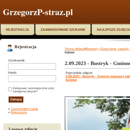
GrzegorzP-straz.pl
REJESTRACJA
ZAAWANSOWANE SZUKANIE
NAJLEPSZE ZDJĘCIA
Rejestracja
Strona główna
/
Manewry, Ä‡wiczenia, zawody, 
bojowe
Użytkownik:
2.09.2023 - Bustryk - Gmin
Hasło:
Poprzednie zdjęcie:
2.09.2023 - Bustryk - Gminne manewry ta
bojowe
Zalogować automatycznie przy
następnej wizycie?
»
Zapomniałem hasła
»
Rejestracja
Losowe zdjęcie