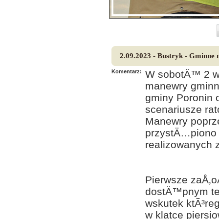
2.09.2023 - Bustryk - Gminne
Komentarz:
W sobotÄ™ 2 wr
manewry gminne
gminy Poronin 
scenariusze rat
Manewry poprz
przystÄ…piono d
realizowanych 
Pierwsze zaÅ‚o
dostÄ™pnym te
wskutek ktÃ³re
w klatce piers