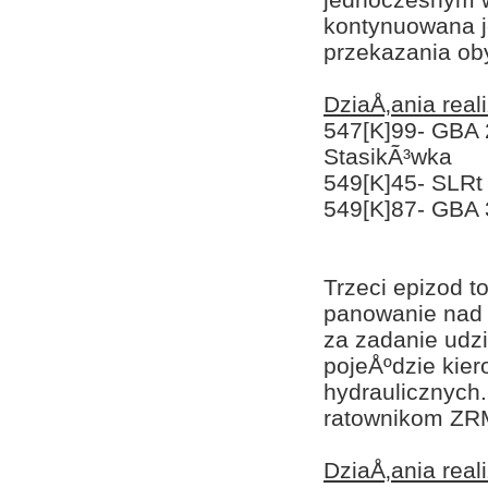
kontynuowana j
przekazania o
DziaÅ‚ania rea
547[K]99- GBA 
StasikÃ³wka
549[K]45- SLRt
549[K]87- GBA
Trzeci epizod 
panowanie nad
za zadanie udz
pojeÅºdzie kie
hydraulicznych
ratownikom ZR
DziaÅ‚ania rea