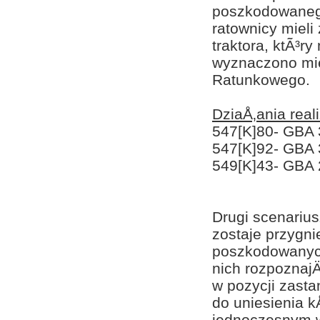
poszkodowanego
ratownicy miel
traktora, ktÃ³r
wyznaczono mie
Ratunkowego.
DziaÅ‚ania rea
547[K]80- GBA 
547[K]92- GBA 
549[K]43- GBA
Drugi scenariu
zostaje przygn
poszkodowanyc
nich rozpozna
w pozycji zast
do uniesienia 
jednoczesnym 