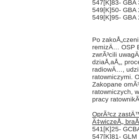
547[K]83- GBA
549[K]50- GBA 
549[K]95- GBA 
Po zakoÅ„czeni
remizÄ… OSP B
zwrÃ³cili uwag
dziaÅ‚aÅ„, pro
radiowÄ…, udzi
ratowniczymi. 
Zakopane omÃ³w
ratowniczych, w
pracy ratownik
OprÃ³cz zastÄ™
Ä‡wiczeÅ„ braÅ
541[K]25- GCB
547[K]81- GLM 