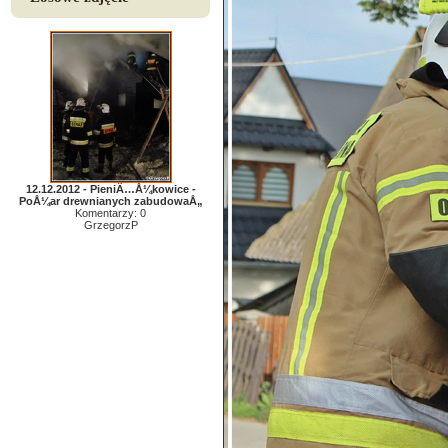
12.12.2012 - PieniÄ…Å¼kowice -
PoÅ¼ar drewnianych zabudowaÅ„
Komentarzy: 0
GrzegorzP