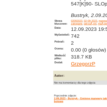
547[K]90- SLOp
Bustryk, 2.09.2
Słowa
02092023
,
02-09-2023
,
manew
kluczowe:
zakopane
,
tatrzaÅ„ski
,
maÅ‚opo
Data:
12.09.2023 19:
Wyświetleń:
742
Pobrań:
2
Ocena:
0.00 (0 głosów)
Wielkość
318.7 KB
pliku:
Dodał:
GrzegorzP
Autor:
Nie ma komentarzy dla tego zdjęcia
Poprzednie zdjęcie:
2.09.2023 - Bustryk - Gminne manewry ta
bojowe