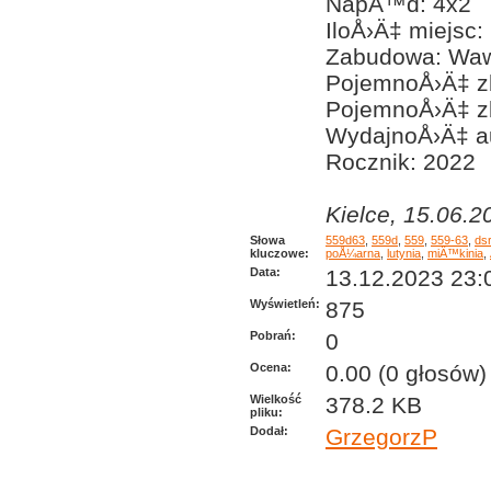
NapÄ™d: 4x2
IloÅ›Ä‡ miejsc:
Zabudowa: Waw
PojemnoÅ›Ä‡ zb
PojemnoÅ›Ä‡ zb
WydajnoÅ›Ä‡ a
Rocznik: 2022
Kielce, 15.06.2
Słowa
559d63
,
559d
,
559
,
559-63
,
dsr
kluczowe:
poÅ¼arna
,
lutynia
,
miÄ™kinia
,
Data:
13.12.2023 23:
Wyświetleń:
875
Pobrań:
0
Ocena:
0.00 (0 głosów)
Wielkość
378.2 KB
pliku:
Dodał:
GrzegorzP