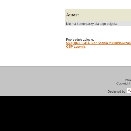
Autor:
Nie ma komentarzy dla tego zdjęcia
Poprzednie zdjęcie:
559[D]63 - GBA 3/27 Scania P360/Wawrzas
OSP Lutynia
Pow
Copyright
Designed by