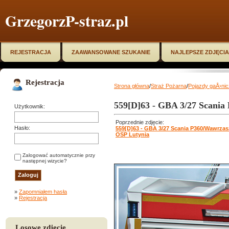
GrzegorzP-straz.pl
REJESTRACJA
ZAAWANSOWANE SZUKANIE
NAJLEPSZE ZDJĘCIA
Rejestracja
Strona główna
/
Straż Pożarna
/
Pojazdy gaÅ›ni
559[D]63 - GBA 3/27 Scania
Użytkownik:
Poprzednie zdjęcie:
Hasło:
559[D]63 - GBA 3/27 Scania P360/Wawrzas
OSP Lutynia
Zalogować automatycznie przy
następnej wizycie?
»
Zapomniałem hasła
»
Rejestracja
Losowe zdjęcie