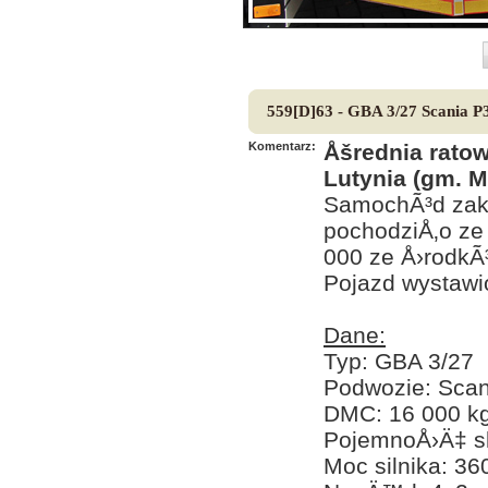
559[D]63 - GBA 3/27 Scania P
Komentarz:
Åšrednia rato
Lutynia (gm. M
SamochÃ³d zaku
pochodziÅ‚o ze
000 ze Å›rodkÃ
Pojazd wystawi
Dane:
Typ: GBA 3/27
Podwozie: Sca
DMC: 16 000 k
PojemnoÅ›Ä‡ sk
Moc silnika: 3