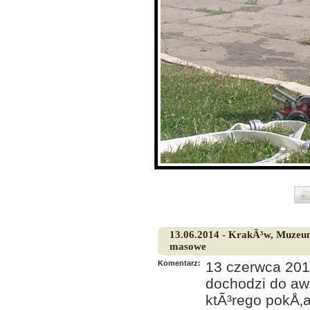
13.06.2014 - KrakÃ³w, Muzeu
masowe
Komentarz:
13 czerwca 201
dochodzi do a
ktÃ³rego pokÅ‚