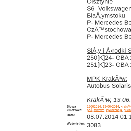
Olsztynie
S6- Volkswagen
BiaÅ‚ymstoku
P- Mercedes Be
CzÄ™stochow
P- Mercedes Be
SiÅ‚y i Å›rodki
250[K]24- GBA 
251[K]23- GBA 
MPK KrakÃ³w:
Autobus Solaris
KrakÃ³w, 13.06.
Słowa
13062014
,
13-06-2014
,
krakÃ³
kluczowe:
paÅ„stwowe
,
rywalizacja
,
puch
Data:
08.07.2014 01:
Wyświetleń:
3083