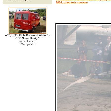
2014, zdarzenie masowe
497[K]82 - GLM Daewoo Lublin 3 -
OSP Nowa BiaÅ‚a*
Komentarzy: 0
GrzegorzP