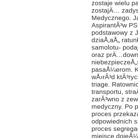
zostaje wielu 
zostajÄ… zadys
Medycznego. Ja
AspirantÃ³w PS
podstawowy z J
dziaÅ‚aÅ„ rat
samolotu- poda
oraz prÄ…downi
niebezpieczeÅ
pasaÅ¼erom. Ko
wÅ›rÃ³d ktÃ³ry
triage. Ratown
transportu, st
zarÃ³wno z zew
medyczny. Po p
proces przekaz
odpowiednich s
proces segregac
miejsce dojeÅ