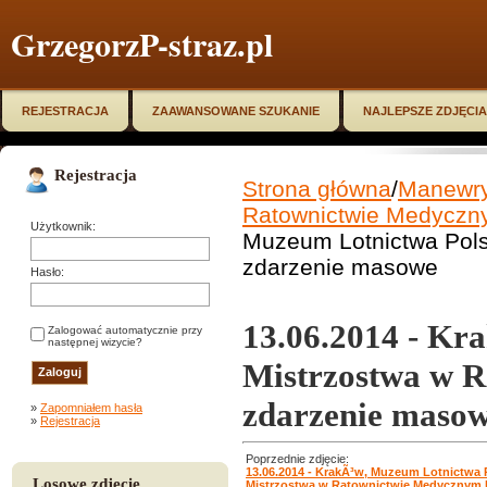
GrzegorzP-straz.pl
REJESTRACJA
ZAAWANSOWANE SZUKANIE
NAJLEPSZE ZDJĘCIA
Rejestracja
Strona główna
/
Manewry,
Ratownictwie Medyczn
Użytkownik:
Muzeum Lotnictwa Pols
zdarzenie masowe
Hasło:
13.06.2014 - Kr
Zalogować automatycznie przy
następnej wizycie?
Mistrzostwa w 
zdarzenie maso
»
Zapomniałem hasła
»
Rejestracja
Poprzednie zdjęcie:
13.06.2014 - KrakÃ³w, Muzeum Lotnictwa 
Losowe zdjęcie
Mistrzostwa w Ratownictwie Medycznym