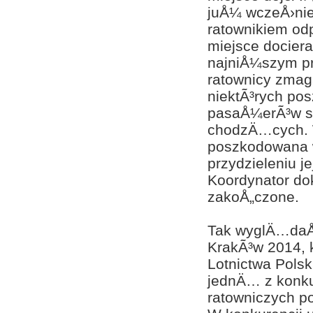
juÅ¼ wczeÅ›nie
ratownikiem od
miejsce dociera
najniÅ¼szym pr
ratownicy zmag
niektÃ³rych po
pasaÅ¼erÃ³w sa
chodzÄ…cych. W
poszkodowana w
przydzieleniu j
Koordynator d
zakoÅ„czone.
Tak wyglÄ…daÅ‚
KrakÃ³w 2014, 
Lotnictwa Pols
jednÄ… z konku
ratowniczych 