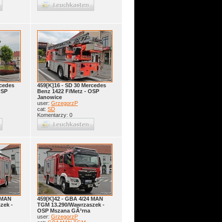
rcedes
459[K]16 - SD 30 Mercedes
OSP
Benz 1422 F/Metz - OSP
Janowice
user:
GrzegorzP
cat:
SD
Komentarzy: 0
 MAN
459[K]42 - GBA 4/24 MAN
zek -
TGM 13.290/Wawrzaszek -
OSP Mszana GÃ³rna
user:
GrzegorzP