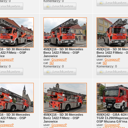
arzy: 0
Komentarzy: 0
16 - SD 30 Mercedes
459[K]16 - SD 30 Mercedes
459[K]16 - SD 30 Me
1422 F/Metz - OSP
Benz 1422 F/Metz - OSP
Benz 1422 F/Metz - 
ice
Janowice
Janowice
rzegorzP
user:
GrzegorzP
user:
GrzegorzP
D
cat:
SD
cat:
SD
arzy: 0
Komentarzy: 0
Komentarzy: 0
16 - SD 30 Mercedes
459[K]16 - SD 30 Mercedes
459[K]42 - GBA 4/24
1422 F/Metz - OSP
Benz 1422 F/Metz - OSP
TGM 13.290/Wawrzas
ice
Janowice
OSP Mszana GÃ³rna
rzegorzP
user:
GrzegorzP
user:
GrzegorzP