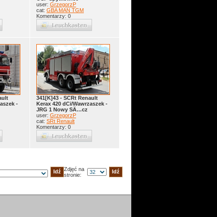
user:
GrzegorzP
cat:
GBA MAN TGM
Komentarzy: 0
ault
341[K]43 - SCRt Renault
aszek -
Kerax 420 dCi/Wawrzaszek -
JRG 1 Nowy SÄ…cz
user:
GrzegorzP
cat:
SRt Renault
Komentarzy: 0
Zdjęć na
stronie: