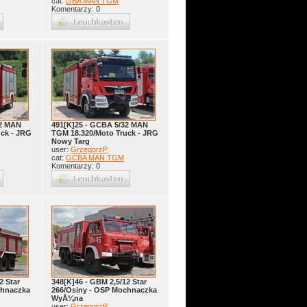
cat:
GBA MAN TGM
Komentarzy: 0
32 MAN
491[K]25 - GCBA 5/32 MAN
ck - JRG
TGM 18.320/Moto Truck - JRG
Nowy Targ
user:
GrzegorzP
cat:
GCBA MAN TGM
Komentarzy: 0
2 Star
348[K]46 - GBM 2,5/12 Star
chnaczka
266/Osiny - OSP Mochnaczka
WyÅ¼na
user:
GrzegorzP