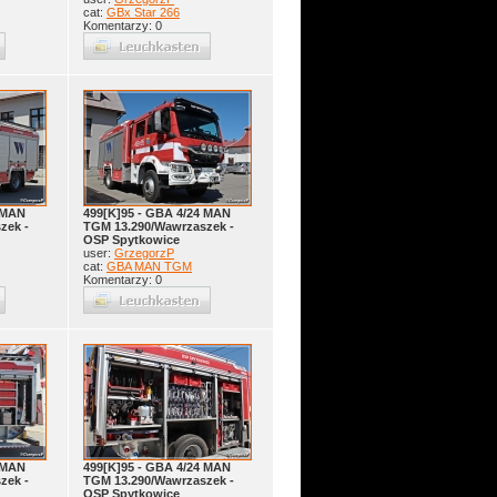
cat:
GBx Star 266
Komentarzy: 0
 MAN
499[K]95 - GBA 4/24 MAN
zek -
TGM 13.290/Wawrzaszek -
OSP Spytkowice
user:
GrzegorzP
cat:
GBA MAN TGM
Komentarzy: 0
 MAN
499[K]95 - GBA 4/24 MAN
zek -
TGM 13.290/Wawrzaszek -
OSP Spytkowice