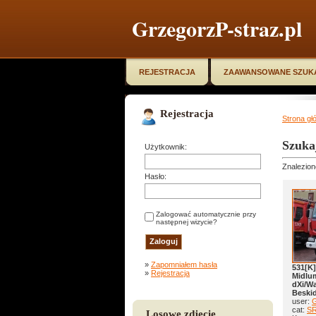
GrzegorzP-straz.pl
REJESTRACJA
ZAAWANSOWANE SZUK
Rejestracja
Strona gł
Szuka
Użytkownik:
Znalezion
Hasło:
Zalogować automatycznie przy
następnej wizycie?
»
Zapomniałem hasła
531[K]
»
Rejestracja
Midlu
dXi/W
Beski
user:
G
cat:
SR
Losowe zdjęcie