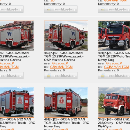
D
cat:
SD
cat:
GBA MAN TGM
arzy: 0
Komentarzy: 0
Komentarzy: 0
]42 - GBA 4/24 MAN
459[K]42 - GBA 4/24 MAN
491[K]25 - GCBA 5/
3.290/Wawrzaszek -
TGM 13.290/Wawrzaszek -
TGM 18.320/Moto Tru
szana GÃ³rna
OSP Mszana GÃ³rna
Nowy Targ
rzegorzP
user:
GrzegorzP
user:
GrzegorzP
BA MAN TGM
cat:
GBA MAN TGM
cat:
GCBA MAN TGM
arzy: 0
Komentarzy: 0
Komentarzy: 0
]25 - GCBA 5/32 MAN
491[K]25 - GCBA 5/32 MAN
348[K]46 - GBM 2,5/1
8.320/Moto Truck - JRG
TGM 18.320/Moto Truck - JRG
266/Osiny - OSP Mo
Targ
Nowy Targ
WyÅ¼na
rzegorzP
user:
GrzegorzP
user:
GrzegorzP