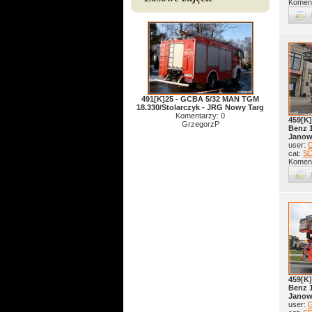
Koment
491[K]25 - GCBA 5/32 MAN TGM
18.330/Stolarczyk - JRG Nowy Targ
Komentarzy: 0
459[K]
GrzegorzP
Benz 
Janow
user:
G
cat:
S
Koment
459[K]
Benz 
Janow
user:
G