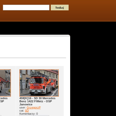
rcedes
459[K]16 - SD 30 Mercedes
OSP
Benz 1422 F/Metz - OSP
Janowice
user:
GrzegorzP
cat:
SD
Komentarzy: 0