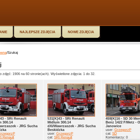
ANIE
NAJLEPSZE ZDJĘCIA
NOWE ZDJĘCIA
ówna
/Szukaj
j
o zdjęć: 1906 na 60 stronie(ach). Wyświetlone zdjęcia: 1 do 32.
43 - SRt Renault
531[K]43 - SRt Renault
459[K]16 - SD 30 Me
m 300.14
Midlum 300.14
Benz 1422 F/Metz - 
awrzaszek - JRG Sucha
dXi/Wawrzaszek - JRG Sucha
Janowice
dzka
Beskidzka
user:
GrzegorzP
rzegorzP
user:
GrzegorzP
cat:
SD
t Renault
cat:
SRt Renault
Komentarzy: 0