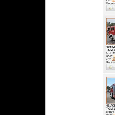
cat:
S
Koment
459[K
TGM 1
OSP M
user:
G
cat:
G
Koment
491[K
TGM 1
Nowy 
user:
G