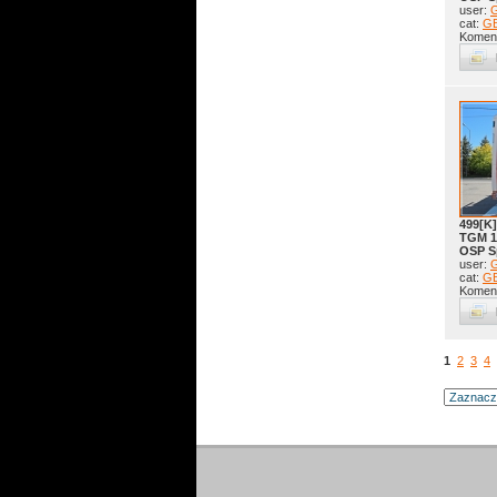
user:
G
cat:
G
Koment
499[K
TGM 1
OSP S
user:
G
cat:
G
Koment
1
2
3
4