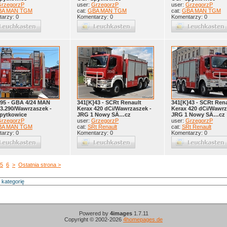
rzegorzP
user:
GrzegorzP
user:
GrzegorzP
BA MAN TGM
cat:
GBA MAN TGM
cat:
GBA MAN TGM
arzy: 0
Komentarzy: 0
Komentarzy: 0
]95 - GBA 4/24 MAN
341[K]43 - SCRt Renault
341[K]43 - SCRt Ren
3.290/Wawrzaszek -
Kerax 420 dCi/Wawrzaszek -
Kerax 420 dCi/Wawrz
pytkowice
JRG 1 Nowy SÄ…cz
JRG 1 Nowy SÄ…cz
rzegorzP
user:
GrzegorzP
user:
GrzegorzP
BA MAN TGM
cat:
SRt Renault
cat:
SRt Renault
arzy: 0
Komentarzy: 0
Komentarzy: 0
5
6
>
Ostatnia strona >
Powered by
4images
1.7.11
Copyright © 2002-2026
4homepages.de