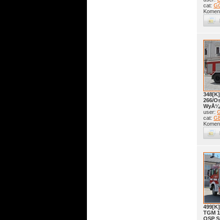
cat:
G
Koment
348[K]
266/O
WyÅ¼
user:
G
cat:
GB
Koment
499[K
TGM 1
OSP S