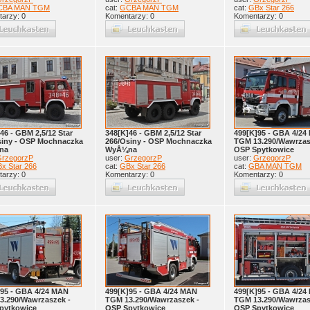
CBA MAN TGM
cat:
GCBA MAN TGM
cat:
GBx Star 266
arzy: 0
Komentarzy: 0
Komentarzy: 0
46 - GBM 2,5/12 Star
348[K]46 - GBM 2,5/12 Star
499[K]95 - GBA 4/24
siny - OSP Mochnaczka
266/Osiny - OSP Mochnaczka
TGM 13.290/Wawrzas
na
WyÅ¼na
OSP Spytkowice
rzegorzP
user:
GrzegorzP
user:
GrzegorzP
x Star 266
cat:
GBx Star 266
cat:
GBA MAN TGM
arzy: 0
Komentarzy: 0
Komentarzy: 0
]95 - GBA 4/24 MAN
499[K]95 - GBA 4/24 MAN
499[K]95 - GBA 4/24
3.290/Wawrzaszek -
TGM 13.290/Wawrzaszek -
TGM 13.290/Wawrzas
pytkowice
OSP Spytkowice
OSP Spytkowice