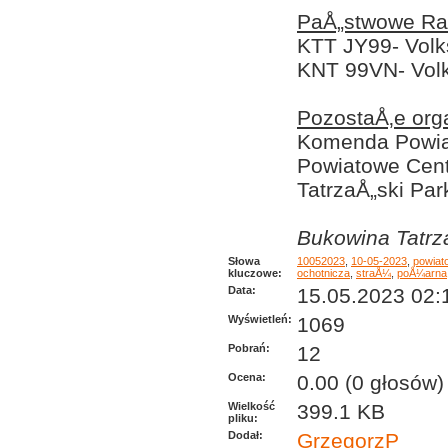
PaÅ„stwowe Ra
KTT JY99- Volk
KNT 99VN- Volk
PozostaÅ‚e org
Komenda Powia
Powiatowe Cen
TatrzaÅ„ski Pa
Bukowina Tatrz
Słowa
10052023
,
10-05-2023
,
powiat
kluczowe:
ochotnicza
,
straÅ¼
,
poÅ¼arna
Data:
15.05.2023 02:
Wyświetleń:
1069
Pobrań:
12
Ocena:
0.00 (0 głosów)
Wielkość
399.1 KB
pliku:
Dodał:
GrzegorzP