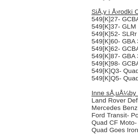
SiÅ‚y i Å›rodk
549[K]27- GCBA
549[K]37- GLM
549[K]52- SLRr
549[K]60- GBA 
549[K]62- GCB
549[K]87- GBA
549[K]98- GCBA
549[K]Q3- Qua
549[K]Q5- Qua
Inne sÅ‚uÅ¼by 
Land Rover Def
Mercedes Benz 
Ford Transit- 
Quad CF Moto-
Quad Goes Iro