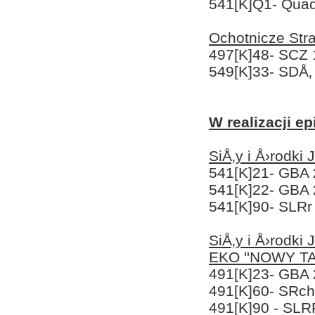
541[K]Q1- Quad
Ochotnicze St
497[K]48- SCZ 
549[K]33- SDÅ‚
W realizacji 
SiÅ‚y i Å›rodki
541[K]21- GBA 
541[K]22- GBA 
541[K]90- SLRr
SiÅ‚y i Å›rodk
EKO ''NOWY TAR
491[K]23- GBA 
491[K]60- SRc
491[K]90 - SLR