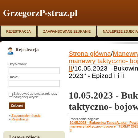
GrzegorzP-straz.pl
REJESTRACJA
ZAAWANSOWANE SZUKANIE
NAJLEPSZE ZDJĘCIA
Rejestracja
Strona główna
/
Manewry,
manewry taktyczno- boj
Użytkownik:
II
/10.05.2023 - Bukowi
2023'' - Epizod I i II
Hasło:
10.05.2023 - Bu
Zalogować automatycznie przy
następnej wizycie?
taktyczno- bojow
»
Zapomniałem hasła
Poprzednie zdjęcie:
»
Rejestracja
10.05.2023 - Bukowina TatrzaÅ„ska - Pow
manewry taktyczno- bojowe ''TERMY 2023''
II
Losowe zdjęcie