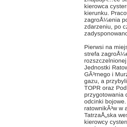
kierowca cyste
kierunku. Pra
zagroÅ¼enia po
zdarzeniu, po 
zadysponowano 
Pierwsi na mie
strefa zagroÅ¼
rozszczelnionej
Jednostki Rato
GÃ³rnego i Mur
gazu, a przyby
TOPR oraz Podh
przygotowania 
odcinki bojowe.
ratownikÃ³w w 
TatrzaÅ„ska we
kierowcy cyste