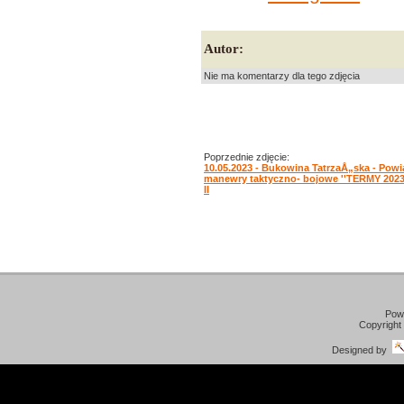
Autor:
Nie ma komentarzy dla tego zdjęcia
Poprzednie zdjęcie:
10.05.2023 - Bukowina TatrzaÅ„ska - Pow
manewry taktyczno- bojowe ''TERMY 2023''
II
Pow
Copyright
Designed by