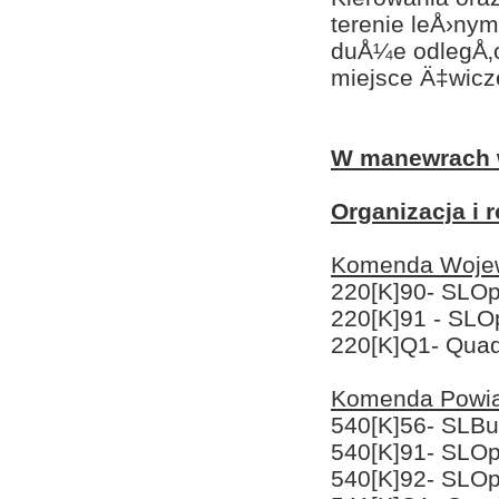
terenie leÅ›ny
duÅ¼e odlegÅ‚o
miejsce Ä‡wicz
W manewrach 
Organizacja i 
Komenda Wojew
220[K]90- SLOp
220[K]91 - SLO
220[K]Q1- Quad
Komenda Powi
540[K]56- SLBus
540[K]91- SLOp
540[K]92- SLOp