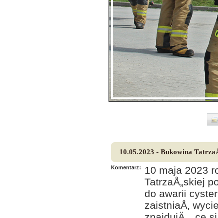
10.05.2023 - Bukowina Tatrza
Komentarz:
10 maja 2023 r
TatrzaÅ„skiej 
do awarii cyst
zaistniaÅ‚ wyc
znajdujÄ…ce si