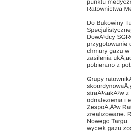
punktu medyczn
Ratownictwa M
Do Bukowiny Ta
Specjalistyczn
DowÃ³dcy SGRCH
przygotowanie d
chmury gazu w 
zasilenia ukÅ
pobierano z pob
Grupy ratowni
skoordynowaÅ‚y
straÅ¼akÃ³w z D
odnalezienia i
ZespoÅ‚Ã³w Rat
zrealizowane. R
Nowego Targu. 
wyciek gazu zo