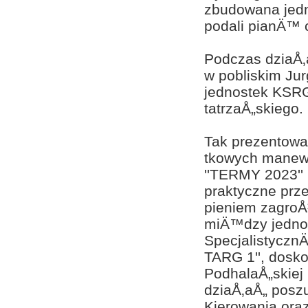
zbudowana jedn
podali pianÄ™
Podczas dziaÅ‚
w pobliskim Jur
jednostek KSRG
tatrzaÅ„skiego.
Tak prezentowa
tkowych manew
''TERMY 2023''
praktyczne prz
pieniem zagroÅ
miÄ™dzy jednos
Specjalistycz
TARG 1'', dosko
PodhalaÅ„skiej
dziaÅ‚aÅ„ posz
Kierowania ora