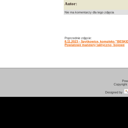
Autor:
Nie ma komentarzy dla tego zdjęcia
Poprzednie zdjęcie:
8.11.2023 - Spytkowice, kompleks ''BESKID
Powiatowe manewry taktyczno- bojowe
Pow
Copyright
Designed by