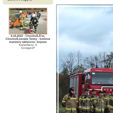
6.10.2022 - ChochoÅ‚Ã³w,
ChochoÅ‚owskie Termy - Gminne
manewry taktyczno- bojowe
Komentarzy: 0
GrzegorzP