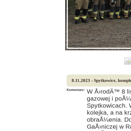
8.11.2023 - Spytkowice, komp
Komentarz:
W Å›rodÄ™ 8 li
gazowej i poÅ¼
Spytkowicach. 
kolejka, a na 
obraÅ¼enia. Do
GaÅ›niczej w R