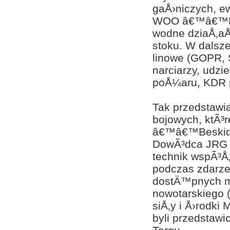
gaÅ›niczych, ew
WOO â€™â€™NOW
wodne dziaÅ‚aÅ„
stoku. W dalsze
linowe (GOPR, 
narciarzy, udz
poÅ¼aru, KDR p
Tak przedstawi
bojowych, ktÃ³r
â€™â€™Beskidâ
DowÃ³dca JRG R
technik wspÃ³Å
podczas zdarze
dostÄ™pnych mi
nowotarskiego 
siÅ‚y i Å›rodki
byli przedsta