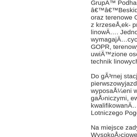
GrupÄ™ Podha
â€™â€™Beskidâ
oraz terenowe 
z krzeseÅ‚ek- 
linowÄ…. Jedno
wymagajÄ…cych 
GOPR, terenow
uwiÄ™zione os
technik linowyc
Do gÃ³rnej sta
pierwszowyjaz
wyposaÅ¼eni w 
gaÅ›niczymi, e
kwalifikowanÄ
Lotniczego Pog
Na miejsce za
WysokoÅ›ciow