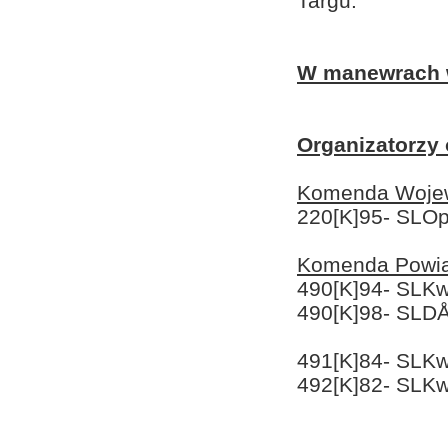
Targu.
W manewrach w
Organizatorzy 
Komenda Wojew
220[K]95- SLOp
Komenda Powia
490[K]94- SLKw
490[K]98- SLDÅ
491[K]84- SLK
492[K]82- SLKw