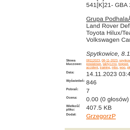
541[K]21- GBA 
Grupa PodhalaÅ
Land Rover Def
Toyota Hilux/T
Volkswagen Car
Spytkowice, 8.1
Słowa
08112023
,
08-11-2023
,
spytko
kluczowe:
powiatowe
,
taktyczno
,
bojowe
,
accident
,
training
,
mbo
,
woo
,
pl
Data:
14.11.2023 03:
Wyświetleń:
846
Pobrań:
7
Ocena:
0.00 (0 głosów)
Wielkość
407.5 KB
pliku:
Dodał:
GrzegorzP