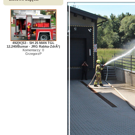
492[K]53 - SH 25 MAN TGL
12.240/Bumar - JRG Rabka-ZdrÃ³j
Komentarzy: 0
GrzegorzP