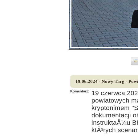
19.06.2024 - Nowy Targ - Po
Komentarz:
19 czerwca 20
powiatowych m
kryptonimem ''
dokumentacji o
instruktaÅ¼u B
ktÃ³rych scena