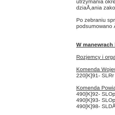
utrzymania okr
dziaÅ‚ania zak
Po zebraniu spr
podsumowano Ä
W manewrach b
Rozjemcy i orga
Komenda Wojew
220[K]91- SLRr
Komenda Powia
490[K]92- SLOp
490[K]93- SLOp
490[K]98- SLDÅ