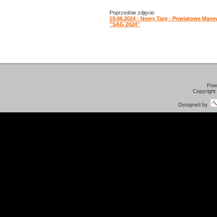
Poprzednie zdjęcie:
19.06.2024 - Nowy Targ - Powiatowe Man
''SAG 2024''
Pow
Copyright
Designed by