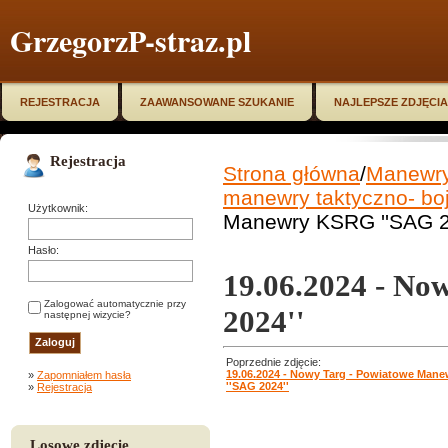
GrzegorzP-straz.pl
REJESTRACJA
ZAAWANSOWANE SZUKANIE
NAJLEPSZE ZDJĘCIA
Rejestracja
Strona główna
/
Manewry,
manewry taktyczno- boj
Użytkownik:
Manewry KSRG ''SAG 2
Hasło:
19.06.2024 - N
Zalogować automatycznie przy
2024''
następnej wizycie?
Poprzednie zdjęcie:
19.06.2024 - Nowy Targ - Powiatowe Man
»
Zapomniałem hasła
''SAG 2024''
»
Rejestracja
Losowe zdjęcie