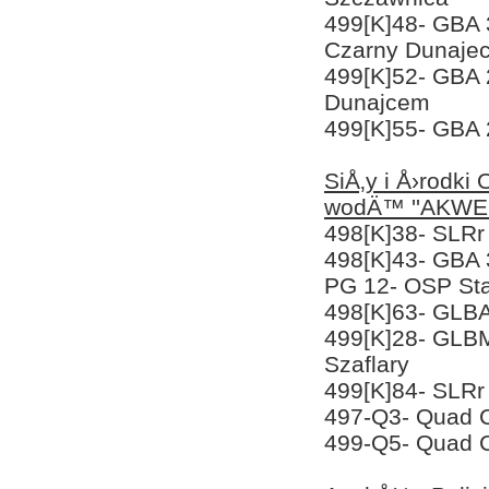
499[K]48- GBA
Czarny Dunaje
499[K]52- GBA 
Dunajcem
499[K]55- GBA 
SiÅ‚y i Å›rodk
wodÄ™ ''AKWE
498[K]38- SLR
498[K]43- GBA 
PG 12- OSP Sta
498[K]63- GLBA
499[K]28- GLBM
Szaflary
499[K]84- SLR
497-Q3- Quad 
499-Q5- Quad 