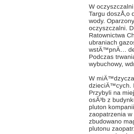
W oczyszczalni
Targu doszÅ‚o 
wody. Oparzon
oczyszczalni. 
Ratownictwa Ch
ubraniach gazo
wstÄ™pnÄ… dek
Podczas trwani
wybuchowy, wdr
W miÄ™dzyczas
dzieciÄ™cych.
Przybyli na mi
osÃ³b z budynk
pluton kompan
zaopatrzenia w
zbudowano mag
plutonu zaopat