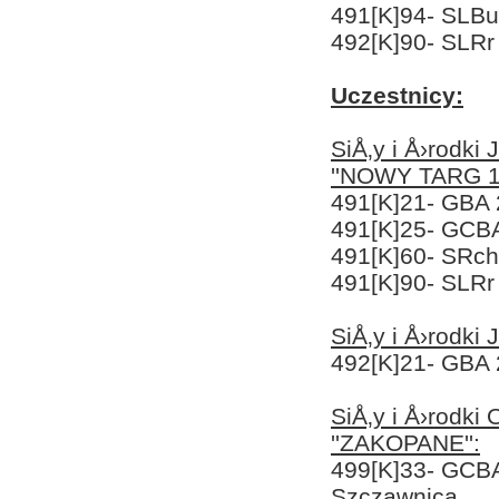
491[K]94- SLBu
492[K]90- SLRr
Uczestnicy:
SiÅ‚y i Å›rodk
''NOWY TARG 1'
491[K]21- GBA
491[K]25- GCB
491[K]60- SRc
491[K]90- SLRr
SiÅ‚y i Å›rodki
492[K]21- GBA 
SiÅ‚y i Å›rodk
''ZAKOPANE'':
499[K]33- GCB
Szczawnica