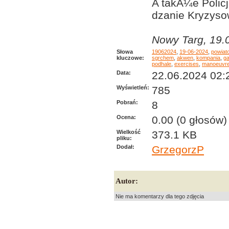
A takÅ¼e Polic
dzanie Kryzyso
Nowy Targ, 19.
Słowa
19062024
,
19-06-2024
,
powiat
kluczowe:
sgrchem
,
akwen
,
kompania
,
ga
podhale
,
exercises
,
manoeuvr
Data:
22.06.2024 02:
Wyświetleń:
785
Pobrań:
8
Ocena:
0.00 (0 głosów)
Wielkość
373.1 KB
pliku:
Dodał:
GrzegorzP
Autor:
Nie ma komentarzy dla tego zdjęcia