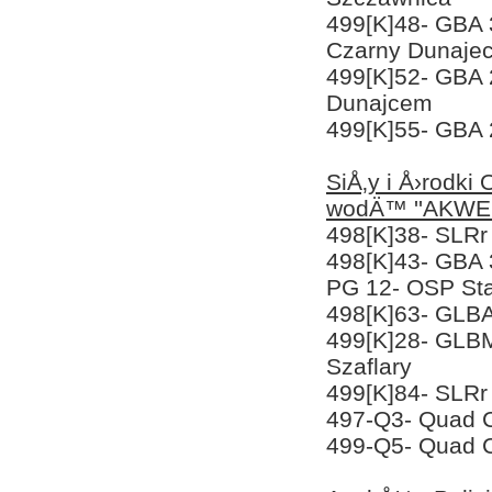
499[K]48- GBA
Czarny Dunaje
499[K]52- GBA 
Dunajcem
499[K]55- GBA 
SiÅ‚y i Å›rodk
wodÄ™ ''AKWE
498[K]38- SLR
498[K]43- GBA 
PG 12- OSP Sta
498[K]63- GLBA
499[K]28- GLBM
Szaflary
499[K]84- SLR
497-Q3- Quad 
499-Q5- Quad 