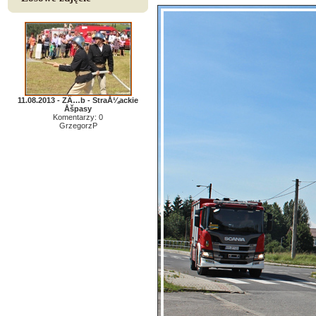
11.08.2013 - ZÄ…b - StraÅ¼ackie
Åšpasy
Komentarzy: 0
GrzegorzP