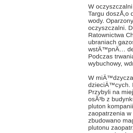
W oczyszczalni
Targu doszÅ‚o 
wody. Oparzon
oczyszczalni. 
Ratownictwa Ch
ubraniach gazo
wstÄ™pnÄ… dek
Podczas trwani
wybuchowy, wdr
W miÄ™dzyczas
dzieciÄ™cych.
Przybyli na mi
osÃ³b z budynk
pluton kompan
zaopatrzenia w
zbudowano mag
plutonu zaopat