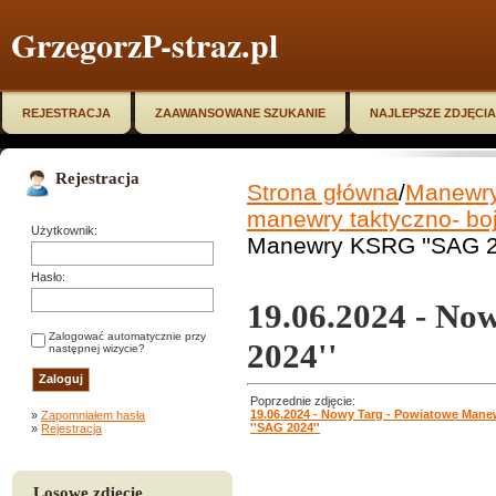
GrzegorzP-straz.pl
REJESTRACJA
ZAAWANSOWANE SZUKANIE
NAJLEPSZE ZDJĘCIA
Rejestracja
Strona główna
/
Manewry,
manewry taktyczno- boj
Użytkownik:
Manewry KSRG ''SAG 2
Hasło:
19.06.2024 - N
Zalogować automatycznie przy
2024''
następnej wizycie?
Poprzednie zdjęcie:
19.06.2024 - Nowy Targ - Powiatowe Man
»
Zapomniałem hasła
''SAG 2024''
»
Rejestracja
Losowe zdjęcie