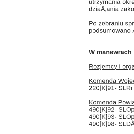
utrzymania okr
dziaÅ‚ania zak
Po zebraniu spr
podsumowano Ä
W manewrach b
Rozjemcy i orga
Komenda Wojew
220[K]91- SLRr
Komenda Powia
490[K]92- SLOp
490[K]93- SLOp
490[K]98- SLDÅ