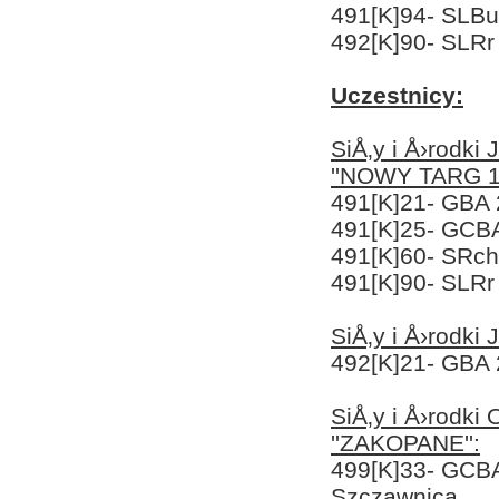
491[K]94- SLBu
492[K]90- SLRr
Uczestnicy:
SiÅ‚y i Å›rodk
''NOWY TARG 1'
491[K]21- GBA
491[K]25- GCB
491[K]60- SRc
491[K]90- SLRr
SiÅ‚y i Å›rodki
492[K]21- GBA 
SiÅ‚y i Å›rodk
''ZAKOPANE'':
499[K]33- GCB
Szczawnica