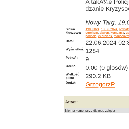
A takÅ¼e Polic
dzanie Kryzyso
Nowy Targ, 19.
Słowa
19062024
,
19-06-2024
,
powiat
kluczowe:
sgrchem
,
akwen
,
kompania
,
ga
podhale
,
exercises
,
manoeuvr
Data:
22.06.2024 02:
Wyświetleń:
1284
Pobrań:
9
Ocena:
0.00 (0 głosów)
Wielkość
290.2 KB
pliku:
Dodał:
GrzegorzP
Autor:
Nie ma komentarzy dla tego zdjęcia