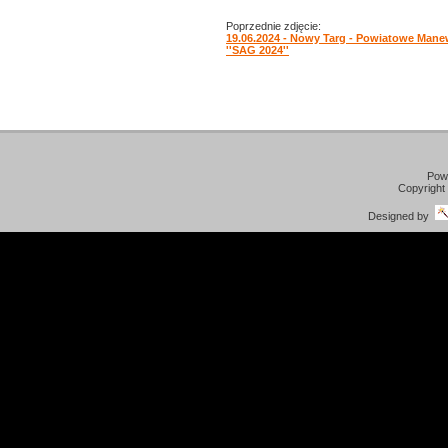
Poprzednie zdjęcie:
19.06.2024 - Nowy Targ - Powiatowe Man
''SAG 2024''
Pow
Copyright
Designed by