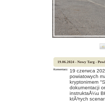
19.06.2024 - Nowy Targ - Po
Komentarz:
19 czerwca 20
powiatowych m
kryptonimem ''
dokumentacji o
instruktaÅ¼u B
ktÃ³rych scena