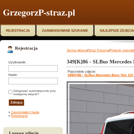
GrzegorzP-straz.pl
REJESTRACJA
ZAAWANSOWANE SZUKANIE
NAJLEPSZE ZDJĘCIA
Rejestracja
Strona główna
/
Straż Pożarna
/
Pojazdy specjal
349[K]86 - SLBus Mercedes 
Użytkownik:
Poprzednie zdjęcie:
Hasło:
349[K]86 - SLBus Mercedes Benz Vito 115
Zalogować automatycznie przy
następnej wizycie?
»
Zapomniałem hasła
»
Rejestracja
Losowe zdjęcie