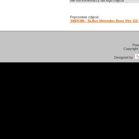
Nie ma komentarzy dla tego zdjęcia
Poprzednie zdjęcie:
349[K]86 - SLBus Mercedes Benz Vito 115
Pow
Copyright
Designed by