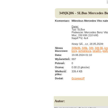
349[K]86 - SLBus Mercedes Be
Komentarz:
Mikrobus Mercedes Vito na
Dane:
Typ: SLBus
Podwozie: Mercedes Benz Vito
Moc: 150 KM (110 kW)
NapÄ™d: 4x4
Nowy SÄ…cz, 18.05.2024r.
Słowa
349k86
,
349k
,
349
,
349-86
,
kn
kluczowe:
ksrg
,
ochotnicza
,
straÅ¼
,
poÅ
Data:
19.08.2024 01:10
Wyświetleń:
697
Pobrań:
0
Ocena:
0.00 (0 głosów)
Wielkość
339.4 KB
pliku:
Dodał:
GrzegorzP
Autor: