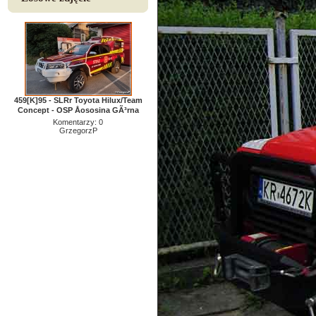
459[K]95 - SLRr Toyota Hilux/Team
Concept - OSP Åososina GÃ³rna
Komentarzy: 0
GrzegorzP