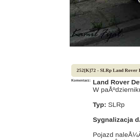
252[K]72 - SLRp Land Rover
Komentarz:
Land Rover De
W paÅºdziernik
Typ:
SLRp
Sygnalizacja 
Pojazd naleÅ¼