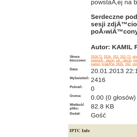
powstaÅ‚ej na 
Serdeczne po
sesji zdjÄ™ci
poÅ›wiÄ™cony 
Autor: KAMIL F
Słowa
252k72
,
252k
,
252
,
252-72
,
slr
kluczowe:
nowosÄ…decki
,
sÄ…decki
,
ma
sapsp
,
krakÃ³w
,
342k
,
342
,
os
Data:
20.01.2013 22:
Wyświetleń:
2416
Pobrań:
0
Ocena:
0.00 (0 głosów)
Wielkość
82.8 KB
pliku:
Dodał:
Gość
IPTC Info