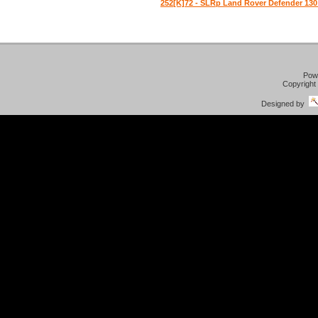
252[K]72 - SLRp Land Rover Defender 13
Pow
Copyright
Designed by