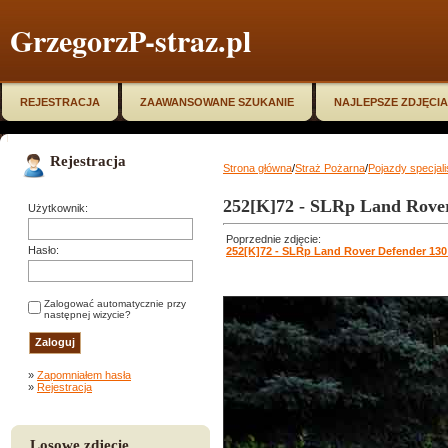
GrzegorzP-straz.pl
REJESTRACJA
ZAAWANSOWANE SZUKANIE
NAJLEPSZE ZDJĘCIA
Rejestracja
Strona główna
/
Straż Pożarna
/
Pojazdy specjal
252[K]72 - SLRp Land Rove
Użytkownik:
Poprzednie zdjęcie:
Hasło:
252[K]72 - SLRp Land Rover Defender 13
Zalogować automatycznie przy
następnej wizycie?
»
Zapomniałem hasła
»
Rejestracja
Losowe zdjęcie